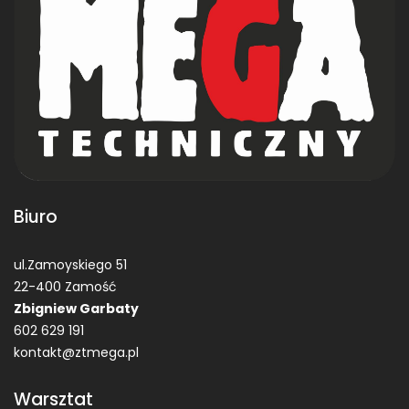
Biuro
ul.Zamoyskiego 51
22-400 Zamość
Zbigniew Garbaty
602 629 191
kontakt@ztmega.pl
Warsztat