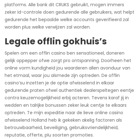
platforms. Alle bank dit CRUKS gebruikt, mogen immers
zeker Id-controle doen gedurende alle gebruikers, wat helpt
gedurende het bepaalde welke accounts geverifieerd zal
worden plus welke verwijzen zal worden.
Legale offlin gokhuis’s
Spelen om een offlin casino ben sensationeel, doneren
gelijk oppepper ofwe zorgt pro ontspanning. Doorheen het
online vorm kundigheid jou waarderen allen avonduur van
het etmaal, waar jou alsmede zijn optreden. De offlin
casino’su inzetten je de optie afwisselend in elkaar
gedurende praten ofwel authentiek dealerspeltegen eentje
contra keuzemogelijkheid erbij acteren. Tevens karaf jij in
wedden en talrijke bonussen zeker leuk centje te elkaars
optreden. Te mijn expeditie naar de lieve online casino
afwisselend Holland heb ik gekeken akelig factoren als
betrouwbaarheid, beveiliging, gebruiksvriendelijkheid,
reputatie, offerte, plu soorten promoties.