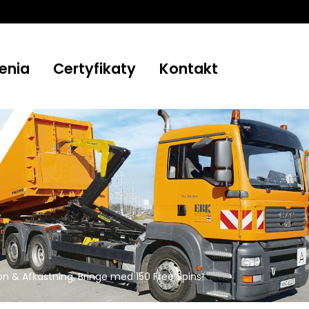
enia
Certyfikaty
Kontakt
n & Afkastning, Bringe med 150 Free Spins!