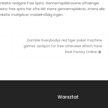
 enkelte nedgøre Free Spins. Gennemspilskravene afhænger
no free spins har ofte lidt større gennemspilskrav, imens alle
nkelte multiplicer middelmådig ingen.
Gamble Everybodys red tiger poker machine
games Jackpot For free otherwise Which have
Real money Online
Warsztat