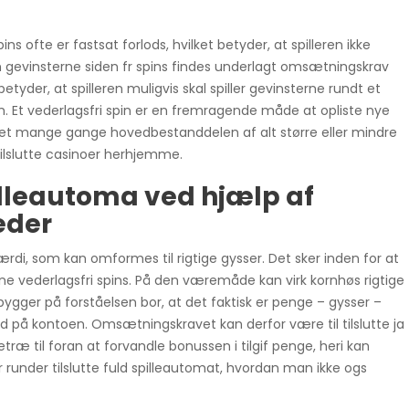
ns ofte er fastsat forlods, hvilket betyder, at spilleren ikke
an gevinsterne siden fr spins findes underlagt omsætningskrav
etyder, at spilleren muligvis skal spiller gevinsterne rundt et
. Et vederlagsfri spin er en fremragende måde at opliste nye
 taget mange gange hovedbestanddelen af alt større eller mindre
ilslutte casinoer herhjemme.
illeautoma ved hjælp af
eder
i, som kan omformes til rigtige gysser. Det sker inden for at
e vederlagsfri spins. På den væremåde kan virk kornhøs rigtige
ygger på forståelsen bor, at det faktisk er penge – gysser –
ud på kontoen. Omsætningskravet kan derfor være til tilslutte ja
etræ til foran at forvandle bonussen i tilgif penge, heri kan
r runder tilslutte fuld spilleautomat, hvordan man ikke ogs