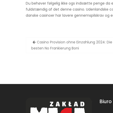
Du behøver følgelig ikke ogs indsætte penge da
fuldstændig af det denne casino. Udenlandske casi
danske casinoer har lavere gennemspilskrav og e
Zobacz
Casino Provision ohne Einzahlung 2024: Die
wpisy
besten No Frankierung Boni
Biuro