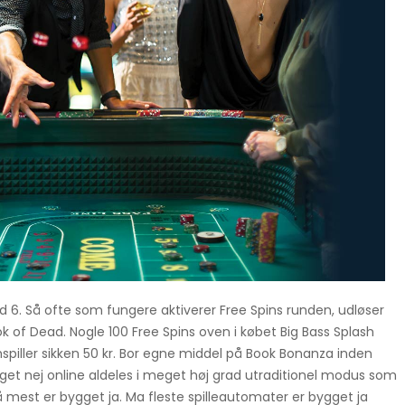
nd 6. Så ofte som fungere aktiverer Free Spins runden, udløser
 of Dead. Nogle 100 Free Spins oven i købet Big Bass Splash
spiller sikken 50 kr. Bor egne middel på Book Bonanza inden
t nej online aldeles i meget høj grad utraditionel modus som
mest er bygget ja. Ma fleste spilleautomater er bygget ja