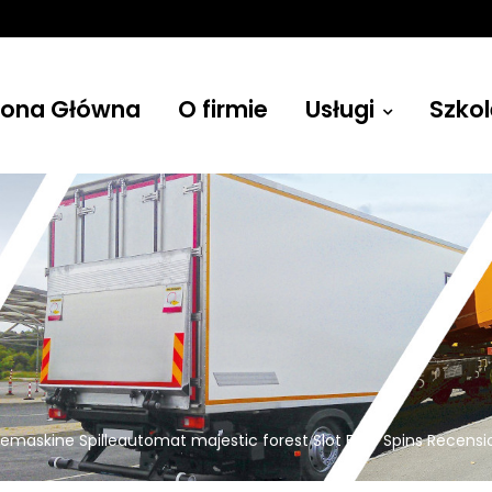
rona Główna
O firmie
Usługi
Szkol
Żurawie
emaskine Spilleautomat majestic forest Slot Free Spins Recensio
Budowlane, leśne, przenośne i