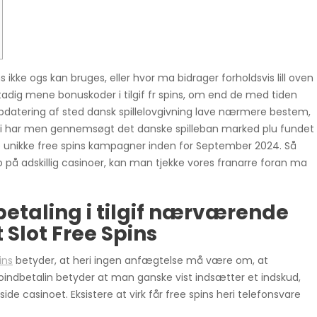
Suwnice, wciągarki, dźwigniki
samojezdne, dźwigi budowlane,
hakowce.
 ikke ogs kan bruges, eller hvor ma bidrager forholdsvis lill oven
adig mene bonuskoder i tilgif fr spins, om end de med tiden
Spawanie
pdatering af sted dansk spillelovgivning lave nærmere bestem,
. Vi har men gennemsøgt det danske spilleban marked plu fundet
Aluminium, metali kolorowych, ra
 alle unikke free spins kampagner inden for September 2024. Så
samochodowych.
på adskillig casinoer, kan man tjekke vores franarre foran ma
dbetaling i tilgif nærværende
Hydraulika
t Slot Free Spins
Zakuwanie, diagnostyka, naprawa
uszczelnienianie, regulacja.
ins
betyder, at heri ingen anfægtelse må være om, at
giroindbetalin betyder at man ganske vist indsætter et indskud,
side casinoet. Eksistere at virk får free spins heri telefonsvare