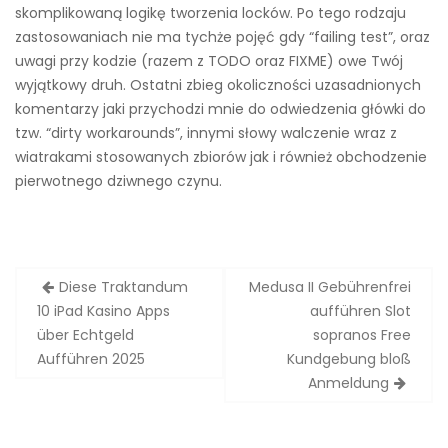
skomplikowaną logikę tworzenia locków. Po tego rodzaju
zastosowaniach nie ma tychże pojęć gdy “failing test”, oraz
uwagi przy kodzie (razem z TODO oraz FIXME) owe Twój
wyjątkowy druh. Ostatni zbieg okoliczności uzasadnionych
komentarzy jaki przychodzi mnie do odwiedzenia główki do
tzw. “dirty workarounds”, innymi słowy walczenie wraz z
wiatrakami stosowanych zbiorów jak i również obchodzenie
pierwotnego dziwnego czynu.
Zobacz
Diese Traktandum
Medusa II Gebührenfrei
wpisy
10 iPad Kasino Apps
aufführen Slot
über Echtgeld
sopranos Free
Aufführen 2025
Kundgebung bloß
Anmeldung