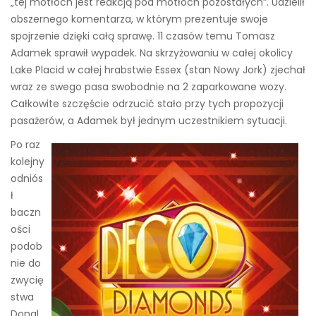
„tej motłoch jest reakcją pod motłoch pozostałych”. Udzielił
obszernego komentarza, w którym prezentuje swoje
spojrzenie dzięki całą sprawę. 11 czasów temu Tomasz
Adamek sprawił wypadek. Na skrzyżowaniu w całej okolicy
Lake Placid w całej hrabstwie Essex (stan Nowy Jork) zjechał
wraz ze swego pasa swobodnie na 2 zaparkowane wozy.
Całkowite szczęście odrzucić stało przy tych propozycji
pasażerów, a Adamek był jednym uczestnikiem sytuacji.
Po raz
kolejny
odniós
ł
baczn
ości
podob
nie do
zwycię
stwa
Donal