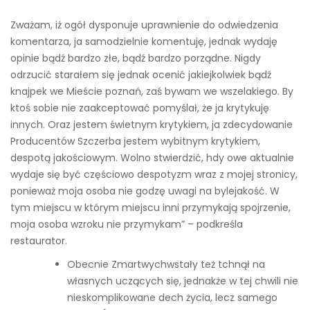
Zważam, iż ogół dysponuje uprawnienie do odwiedzenia
komentarza, ja samodzielnie komentuję, jednak wydaję
opinie bądź bardzo złe, bądź bardzo porządne. Nigdy
odrzucić starałem się jednak ocenić jakiejkolwiek bądź
knajpek we Mieście poznań, zaś bywam we wszelakiego. By
ktoś sobie nie zaakceptować pomyślał, że ja krytykuję
innych. Oraz jestem świetnym krytykiem, ja zdecydowanie
Producentów Szczerba jestem wybitnym krytykiem,
despotą jakościowym. Wolno stwierdzić, hdy owe aktualnie
wydaje się być częściowo despotyzm wraz z mojej stronicy,
ponieważ moja osoba nie godzę uwagi na bylejakość. W
tym miejscu w którym miejscu inni przymykają spojrzenie,
moja osoba wzroku nie przymykam” – podkreśla
restaurator.
Obecnie Zmartwychwstały też tchnął na
własnych uczących się, jednakże w tej chwili nie
nieskomplikowane dech życia, lecz samego