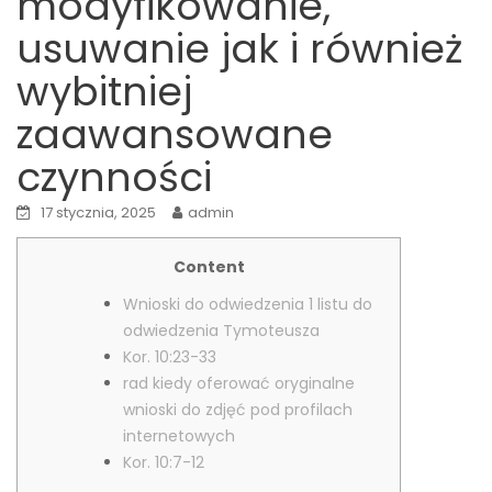
modyfikowanie,
usuwanie jak i również
wybitniej
zaawansowane
czynności
17 stycznia, 2025
admin
Content
Wnioski do odwiedzenia 1 listu do
odwiedzenia Tymoteusza
Kor. 10:23-33
rad kiedy oferować oryginalne
wnioski do zdjęć pod profilach
internetowych
Kor. 10:7-12