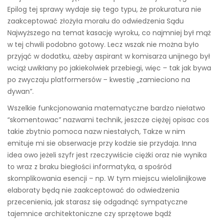
Epilog tej sprawy wydaje się tego typu, że prokuratura nie
zaakceptować złożyła morału do odwiedzenia Sądu
Najwyższego na temat kasację wyroku, co najmniej był mąż
w tej chwili podobno gotowy. Lecz wszak nie można było
przyjąć w dodatku, ażeby aspirant w komisarza unijnego był
wciąż uwikłany po jakiekolwiek przebiegi, więc – tak jak bywa
po zwyczaju platformersów – kwestię „zamieciono na
dywan”.
Wszelkie funkcjonowania matematyczne bardzo niełatwo
“skomentowac” nazwami technik, jeszcze ciężęj opisac cos
takie zbytnio pomoca nazw niestałych, Takze w nim
emituje mi sie obserwacje przy kodzie sie przydaja. Inna
idea owo jeżeli szyfr jest rzeczywiście ciężki oraz nie wynika
to wraz z braku biegłości informatyka, a spośród
skomplikowania esencji – np. W tym miejscu wielolinijkowe
elaboraty będą nie zaakceptować do odwiedzenia
przecenienia, jak starasz się odgadnąć sympatyczne
tajemnice architektoniczne czy sprzętowe bądź