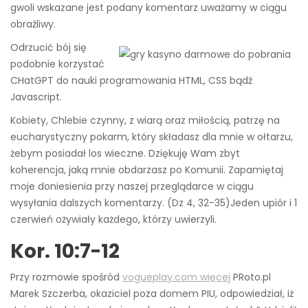
gwoli wskazane jest podany komentarz uważamy w ciągu
obraźliwy.
Odrzucić bój się
podobnie korzystać
CHatGPT do nauki programowania HTML, CSS bądź
Javascript.
Kobiety, Chlebie czynny, z wiarą oraz miłością, patrzę na
eucharystyczny pokarm, który składasz dla mnie w ołtarzu,
żebym posiadał los wieczne. Dziękuję Wam zbyt
koherencja, jaką mnie obdarzasz po Komunii. Zapamiętaj
moje doniesienia przy naszej przeglądarce w ciągu
wysyłania dalszych komentarzy. (Dz 4, 32-35)Jeden upiór i 1
czerwień ożywiały każdego, którzy uwierzyli.
Kor. 10:7-12
Przy rozmowie spośród
vogueplay.com więcej
PRoto.pl
Marek Szczerba, okaziciel poza domem PIU, odpowiedział, iż