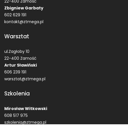
22-400 Zamość
Zbigniew Garbaty
602 629 191
kontakt@ztmega.pl
Warsztat
ul.Zagłoby 10
22-400 Zamość
Artur Sławiński
606 239 191
warsztat@ztmega.pl
Szkolenia
Mirosław Witkowski
608 517 975
szkolenia@ztmega.pl