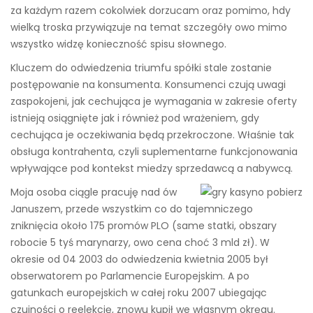
za każdym razem cokolwiek dorzucam oraz pomimo, hdy
wielką troska przywiązuje na temat szczegóły owo mimo
wszystko widzę konieczność spisu słownego.
Kluczem do odwiedzenia triumfu spółki stale zostanie
postępowanie na konsumenta. Konsumenci czują uwagi
zaspokojeni, jak cechująca je wymagania w zakresie oferty
istnieją osiągnięte jak i również pod wrażeniem, gdy
cechująca je oczekiwania będą przekroczone. Właśnie tak
obsługa kontrahenta, czyli suplementarne funkcjonowania
wpływające pod kontekst miedzy sprzedawcą a nabywcą.
Moja osoba ciągle pracuję nad ów
Januszem, przede wszystkim co do tajemniczego
zniknięcia około 175 promów PLO (same statki, obszary
robocie 5 tyś marynarzy, owo cena choć 3 mld zł). W
okresie od 04 2003 do odwiedzenia kwietnia 2005 był
obserwatorem po Parlamencie Europejskim. A po
gatunkach europejskich w całej roku 2007 ubiegając
czujności o reelekcję, znowu kupił we własnym okręgu.