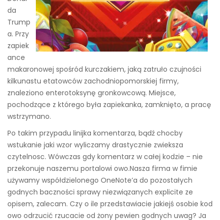
da
Trump
a. Przy
zapiek
ance
makaronowej spośród kurczakiem, jaką zatruło czujności
kilkunastu etatowców zachodniopomorskiej firmy,
znaleziono enterotoksynę gronkowcową. Miejsce,
pochodzące z którego była zapiekanka, zamknięto, a pracę
wstrzymano.
Po takim przypadu linijka komentarza, bądź chocby
wstukanie jaki wzor wyliczamy drastycznie zwieksza
czytelnosc. Wówczas gdy komentarz w całej kodzie – nie
przekonuje naszemu portalowi owo.Nasza firma w fimie
używamy współdzielonego OneNote’a do pozostałych
godnych baczności sprawy niezwiązanych explicite ze
opisem, zalecam. Czy o ile przedstawiacie jakiejś osobie kod
owo odrzucić rzucacie od żony pewien godnych uwag? Ja