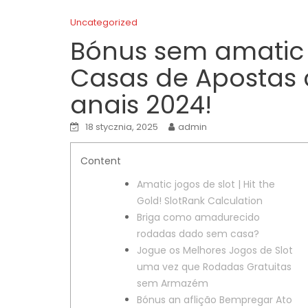
Uncategorized
Bónus sem amatic 
Casas de Apostas 
anais 2024!
18 stycznia, 2025
admin
Content
Amatic jogos de slot | Hit the
Gold! SlotRank Calculation
Briga como amadurecido
rodadas dado sem casa?
Jogue os Melhores Jogos de Slot
uma vez que Rodadas Gratuitas
sem Armazém
Bónus an aflição Bempregar Ato