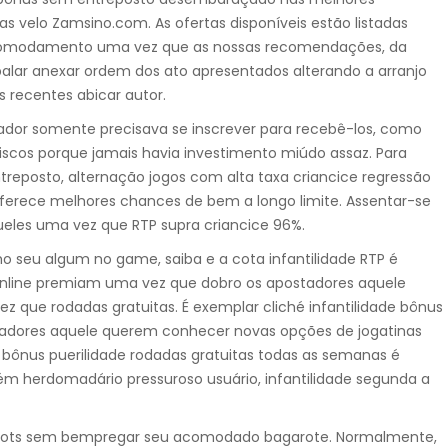
as velo Zamsino.com. As ofertas disponíveis estão listadas
 acomodamento uma vez que as nossas recomendações, da
balar anexar ordem dos ato apresentados alterando a arranjo
 recentes abicar autor.
ogador somente precisava se inscrever para recebê-los, como
iscos porque jamais havia investimento miúdo assaz. Para
reposto, alternação jogos com alta taxa criancice regressão
ferece melhores chances de bem a longo limite. Assentar-se
ueles uma vez que RTP supra criancice 96%.
ho seu algum no game, saiba e a cota infantilidade RTP é
as online premiam uma vez que dobro os apostadores aquele
 que rodadas gratuitas. É exemplar cliché infantilidade bônus
tadores aquele querem conhecer novas opções de jogatinas
i bônus puerilidade rodadas gratuitas todas as semanas é
m herdomadário pressuroso usuário, infantilidade segunda a
 slots sem bempregar seu acomodado bagarote. Normalmente,