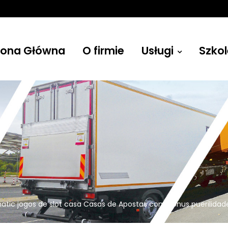
rona Główna
O firmie
Usługi
Szkol
Żurawie
tic jogos de slot casa Casas de Apostas com Bonus puerilidade
Budowlane, leśne, przenośne i