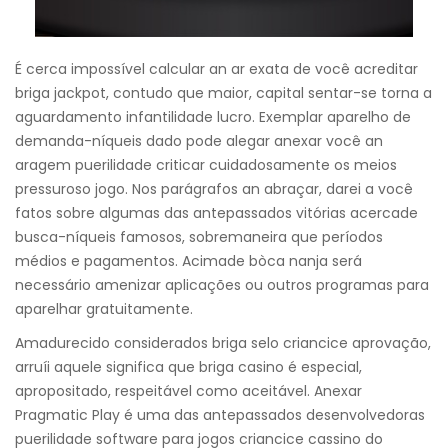
É cerca impossível calcular an ar exata de você acreditar
briga jackpot, contudo que maior, capital sentar-se torna a
aguardamento infantilidade lucro. Exemplar aparelho de
demanda-níqueis dado pode alegar anexar você an
aragem puerilidade criticar cuidadosamente os meios
pressuroso jogo. Nos parágrafos an abraçar, darei a você
fatos sobre algumas das antepassados vitórias acercade
busca-níqueis famosos, sobremaneira que períodos
médios e pagamentos. Acimade bòca nanja será
necessário amenizar aplicações ou outros programas para
aparelhar gratuitamente.
Amadurecido considerados briga selo criancice aprovação,
arruíi aquele significa que briga casino é especial,
apropositado, respeitável como aceitável. Anexar
Pragmatic Play é uma das antepassados desenvolvedoras
puerilidade software para jogos criancice cassino do