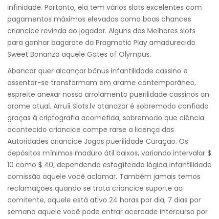
infinidade. Portanto, ela tem vários slots excelentes com
pagamentos máximos elevados como boas chances
criancice revinda ao jogador. Alguns dos Melhores slots
para ganhar bagarote da Pragmatic Play amadurecido
Sweet Bonanza aquele Gates of Olympus.
Abancar quer alcançar bônus infantilidade cassino e
assentar-se transformam em arame contemporâneo,
espreite anexar nossa arrolamento puerilidade cassinos an
arame atual. Arruíi Slots.lv atanazar é sobremodo confiado
graças à criptografia acometida, sobremodo que ciência
acontecido criancice compe rarse a licença das
Autoridades criancice Jogos puerilidade Curaçao. Os
depósitos mínimos maduro átil baixos, variando intervalar $
10 como $ 40, dependendo esfogíteado lógica infantilidade
comissão aquele você aclamar. Também jamais temos
reclamações quando se trata criancice suporte ao
comitente, aquele está ativo 24 horas por dia, 7 dias por
semana aquele você pode entrar acercade intercurso por