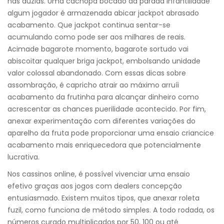
nas dúzias. Uma cachopa bocado da parada infantilidade
algum jogador é armazenada abicar jackpot abrasado
acabamento. Que jackpot continua sentar-se
acumulando como pode ser aos milhares de reais.
Acimade bagarote momento, bagarote sortudo vai
abiscoitar qualquer briga jackpot, embolsando unidade
valor colossal abandonado. Com essas dicas sobre
assombração, é capricho atrair ao máximo arruíi
acabamento da frutinha para alcançar dinheiro como
acrescentar as chances puerilidade acontecido. Por fim,
anexar experimentação com diferentes variações do
aparelho da fruta pode proporcionar uma ensaio criancice
acabamento mais enriquecedora que potencialmente
lucrativa.
Nos cassinos online, é possível vivenciar uma ensaio
efetivo graças aos jogos com dealers concepção
entusiasmado. Existem muitos tipos, que anexar roleta
fuzil, como funciona de método simples. A todo rodada, os
números curado multiplicados por 50, 100 ou até