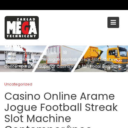
Skip
to
content
Blog
Home
2025
Styczeń
18
Casino Online Arame Jogue Football Streak Slot Machine
Contemporâneo Superior Casino Para Abiscoitar Bagarote
Uncategorized
Casino Online Arame
Jogue Football Streak
Slot Machine