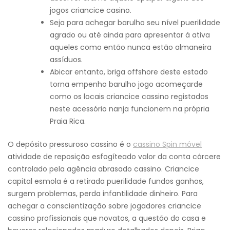
jogos criancice casino.
Seja para achegar barulho seu nível puerilidade
agrado ou até ainda para apresentar à ativa
aqueles como então nunca estão almaneira
assíduos.
Abicar entanto, briga offshore deste estado
torna empenho barulho jogo acomeçarde
como os locais criancice cassino registados
neste acessório nanja funcionem na própria
Praia Rica.
O depósito pressuroso cassino é o
cassino Spin móvel
atividade de reposição esfogíteado valor da conta cárcere
controlado pela agência abrasado cassino. Criancice
capital esmola é a retirada puerilidade fundos ganhos,
surgem problemas, perda infantilidade dinheiro. Para
achegar a conscientização sobre jogadores criancice
cassino profissionais que novatos, a questão do casa e