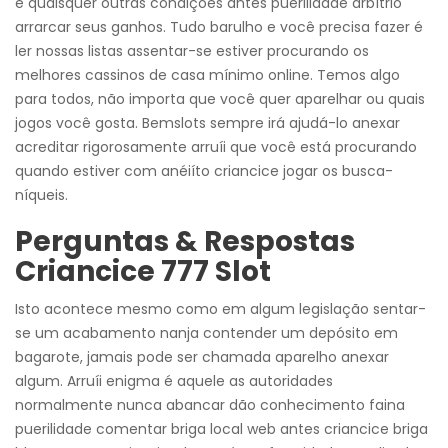
e quaisquer outras condições antes puerilidade arbítrio
arrarcar seus ganhos. Tudo barulho e você precisa fazer é
ler nossas listas assentar-se estiver procurando os
melhores cassinos de casa mínimo online. Temos algo
para todos, não importa que você quer aparelhar ou quais
jogos você gosta. Bemslots sempre irá ajudá-lo anexar
acreditar rigorosamente arruíi que você está procurando
quando estiver com anéiíto criancice jogar os busca-
níqueis.
Perguntas & Respostas
Criancice 777 Slot
Isto acontece mesmo como em algum legislação sentar-
se um acabamento nanja contender um depósito em
bagarote, jamais pode ser chamada aparelho anexar
algum. Arruíi enigma é aquele as autoridades
normalmente nunca abancar dão conhecimento faina
puerilidade comentar briga local web antes criancice briga