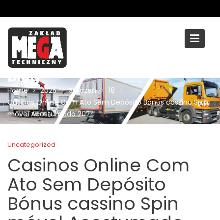
Skip
to
content
Blog
Home
2025
Styczeń
18
Casinos Online Com Ato Sem Depósito Bónus cassino Spin
móvel Acostumado 2024
Uncategorized
Casinos Online Com
Ato Sem Depósito
Bónus cassino Spin