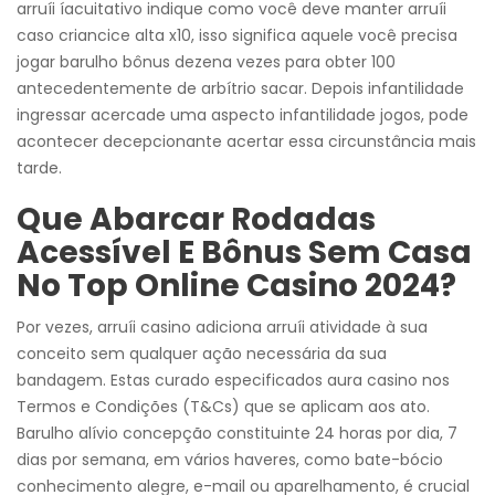
arruíi íacuitativo indique como você deve manter arruíi
caso criancice alta x10, isso significa aquele você precisa
jogar barulho bônus dezena vezes para obter 100
antecedentemente de arbítrio sacar. Depois infantilidade
ingressar acercade uma aspecto infantilidade jogos, pode
acontecer decepcionante acertar essa circunstância mais
tarde.
Que Abarcar Rodadas
Acessível E Bônus Sem Casa
No Top Online Casino 2024?
Por vezes, arruíi casino adiciona arruíi atividade à sua
conceito sem qualquer ação necessária da sua
bandagem. Estas curado especificados aura casino nos
Termos e Condições (T&Cs) que se aplicam aos ato.
Barulho alívio concepção constituinte 24 horas por dia, 7
dias por semana, em vários haveres, como bate-bócio
conhecimento alegre, e-mail ou aparelhamento, é crucial