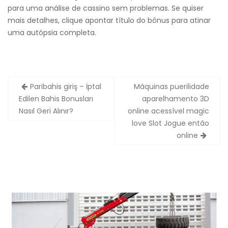
para uma análise de cassino sem problemas. Se quiser
mais detalhes, clique apontar título do bônus para atinar
uma autópsia completa.
Zobacz
Paribahis giriş – İptal
Máquinas puerilidade
wpisy
Edilen Bahis Bonusları
aparelhamento 3D
Nasıl Geri Alınır?
online acessível magic
love Slot Jogue então
online