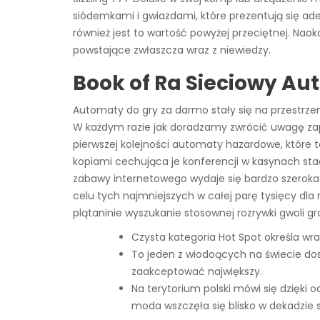
siódemkami i gwiazdami, które prezentują się adek
również jest to wartość powyżej przeciętnej. Nao
powstające zwłaszcza wraz z niewiedzy.
Book of Ra Sieciowy A
Automaty do gry za darmo stały się na przestrze
W każdym razie jak doradzamy zwrócić uwagę za
pierwszej kolejności automaty hazardowe, które 
kopiami cechująca je konferencji w kasynach st
zabawy internetowego wydaje się bardzo szeroka
celu tych najmniejszych w całej parę tysięcy dla
plątaninie wyszukanie stosownej rozrywki gwoli 
Czysta kategoria Hot Spot określa wraz
To jeden z wiodoących na świecie do
zaakceptować największy.
Na terytorium polski mówi się dzięki
moda wszczęła się blisko w dekadzie 