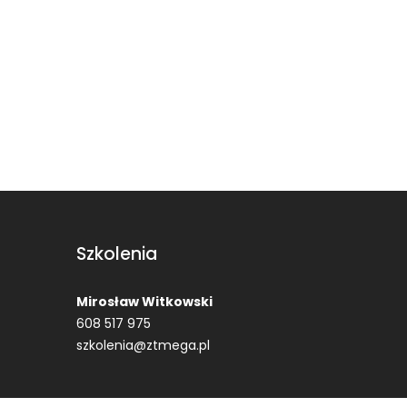
Szkolenia
Mirosław Witkowski
608 517 975
szkolenia@ztmega.pl