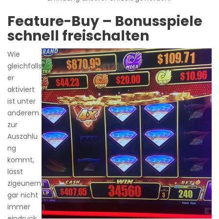
Feature-Buy – Bonusspiele
schnell freischalten
Wie
gleichfalls
er
aktiviert
ist unter
anderem
zur
Auszahlu
ng
kommt,
lässt
zigeunern
gar nicht
immer
eindruck