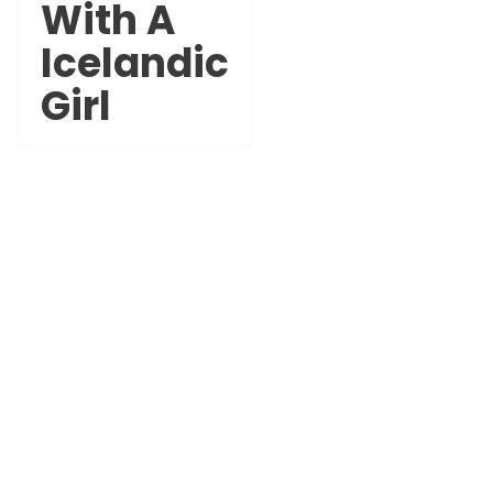
With A
Icelandic
Girl