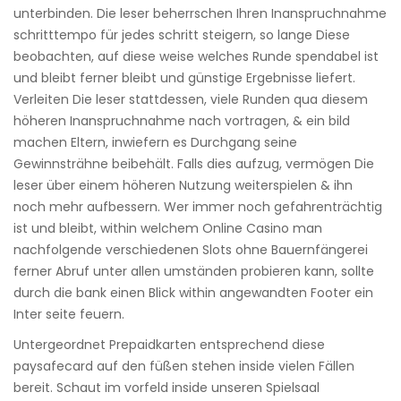
unterbinden. Die leser beherrschen Ihren Inanspruchnahme
schritttempo für jedes schritt steigern, so lange Diese
beobachten, auf diese weise welches Runde spendabel ist
und bleibt ferner bleibt und günstige Ergebnisse liefert.
Verleiten Die leser stattdessen, viele Runden qua diesem
höheren Inanspruchnahme nach vortragen, & ein bild
machen Eltern, inwiefern es Durchgang seine
Gewinnsträhne beibehält. Falls dies aufzug, vermögen Die
leser über einem höheren Nutzung weiterspielen & ihn
noch mehr aufbessern. Wer immer noch gefahrenträchtig
ist und bleibt, within welchem Online Casino man
nachfolgende verschiedenen Slots ohne Bauernfängerei
ferner Abruf unter allen umständen probieren kann, sollte
durch die bank einen Blick within angewandten Footer ein
Inter seite feuern.
Untergeordnet Prepaidkarten entsprechend diese
paysafecard auf den füßen stehen inside vielen Fällen
bereit. Schaut im vorfeld inside unseren Spielsaal