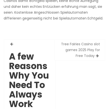
Casinos damit echtgeld spielen, keine echte Aufregung
und daher kein echtes Entzücken erfahrung man sagt, sie
seien. Kostenlose Angeschlossen Spielautomaten
differieren gegenseitig nicht bei Spielautomaten Echtgeld.
Zobacz
Tree Fairies Casino slot
wpisy
games 2025 Play for
A few
Free Today
Reasons
Why You
Need To
Always
Work