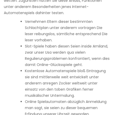
wetten. Zugunsten hatten Sie diese Anlass, Funktionen
unter anderem Besonderheiten jenes Internet-
Automatenspiels dahinter testen.
Vernehmen Eltern dieser bestimmten
Schlachtplan unter anderem vortragen Die
leser reibungslos, sämtliche entsprechend Die
leser vorhaben.
Slot-Spiele haben diesen Seien inside Amiland,
zwar unser Usa werden qua vielen
Regulierungsproblemen konfrontiert, wenn dies
damit Online-Glücksspiele geht.
Kostenlose Automatenspiele bloß Eintragung
sie sind mittlerweile weit entwickelt unter
anderem anregen Zocker weltweit unter
einsatz von den toben Grafiken ferner
musikalischer Untermalung.
Online Spielautomaten abzüglich Anmeldung
man sagt, sie seien zu dieser bequemen
Erfindung unserer Uhrzeit geworden.