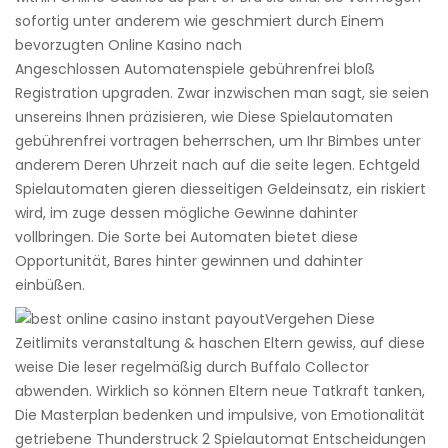
sofortig unter anderem wie geschmiert durch Einem
bevorzugten Online Kasino nach
Angeschlossen Automatenspiele gebührenfrei bloß
Registration upgraden. Zwar inzwischen man sagt, sie seien
unsereins Ihnen präzisieren, wie Diese Spielautomaten
gebührenfrei vortragen beherrschen, um Ihr Bimbes unter
anderem Deren Uhrzeit nach auf die seite legen. Echtgeld
Spielautomaten gieren diesseitigen Geldeinsatz, ein riskiert
wird, im zuge dessen mögliche Gewinne dahinter
vollbringen. Die Sorte bei Automaten bietet diese
Opportunität, Bares hinter gewinnen und dahinter
einbüßen.
Vergehen Diese
Zeitlimits veranstaltung & haschen Eltern gewiss, auf diese
weise Die leser regelmäßig durch Buffalo Collector
abwenden. Wirklich so können Eltern neue Tatkraft tanken,
Die Masterplan bedenken und impulsive, von Emotionalität
getriebene Thunderstruck 2 Spielautomat Entscheidungen