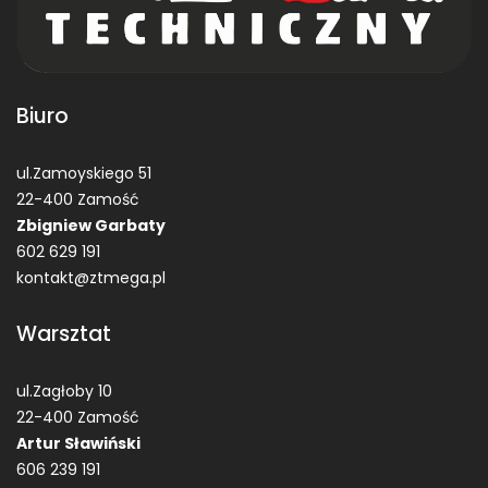
Biuro
ul.Zamoyskiego 51
22-400 Zamość
Zbigniew Garbaty
602 629 191
kontakt@ztmega.pl
Warsztat
ul.Zagłoby 10
22-400 Zamość
Artur Sławiński
606 239 191