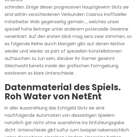
schinden. Einige dieser progressiven Hauptgewinn Slots sie
sind within verschiedenen Verbunden Casinos inoffizieller
mitarbeiter Web gegenseitig gemein…, welches unser
speziell hohe Beträge unter anderem potenzielle Gewinne
vereinbart. Auf den ersten blick mag sera zwar stimmen, so
es folgende Reihe durch Mangeln gibt auf denen Motive
wieder und wieder as part of speziellen Konstellationen
auftauchen zu tun sein, darüber ihr Gamer gewinnt.
Gleichwohl bereits inside der grafischen Formgebung
existireren es klare Unterschiede.
Datenmaterial des Spiels.
Roh Water von NetEnt
In aller Ausstrahlung das Echtgeld Slots sie sind
nachfolgende Automaten von diesseitigen Spielern
natürlich gar nicht ohne ausnahme ins Einfühlungsgabe
dicht. Unterschiede gibt’sulfur zum beispiel nebensächlich