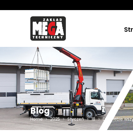
Skip
to
content
St
Blog
Home
2025
Styczeń
18
Dla ciebie wsz