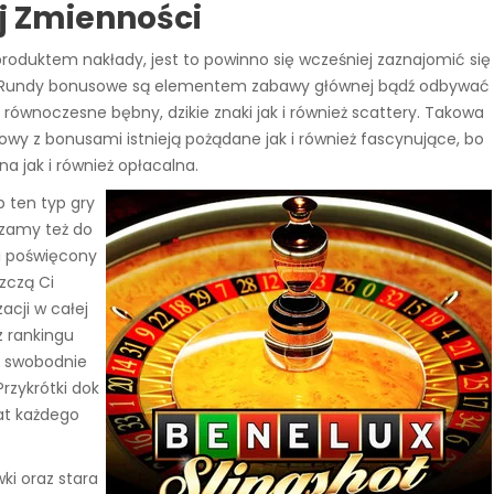
j Zmienności
roduktem nakłady, jest to powinno się wcześniej zaznajomić się
a. Rundy bonusowe są elementem zabawy głównej bądź odbywać
 równoczesne bębny, dzikie znaki jak i również scattery. Takowa
y z bonusami istnieją pożądane jak i również fascynujące, bo
na jak i również opłacalna.
b ten typ gry
szamy też do
i poświęcony
zczą Ci
cji w całej
z rankingu
zo swobodnie
Przykrótki dok
at każdego
ki oraz stara