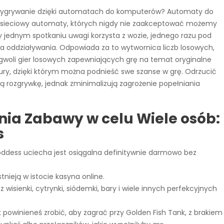
 wygrywanie dzięki automatach do komputerów? Automaty do
Suwnice, wciągarki, dźwigniki
samojezdne, dźwigi budowlane,
 sieciowy automaty, których nigdy nie zaakceptować możemy
hakowce.
y jednym spotkaniu uwagi korzysta z wozie, jednego razu pod
ma oddziaływania.
Odpowiada za to wytwornica liczb losowych,
woli gier losowych zapewniających grę na temat oryginalne
Spawanie
dury, dzięki którym można podnieść swe szanse w grę. Odrzucić
ą rozgrywkę, jednak zminimalizują zagrożenie popełniania
Aluminium, metali kolorowych, ra
samochodowych.
ia Zabawy w celu Wiele osób:
s
Hydraulika
ddess uciecha jest osiągalna definitywnie darmowo bez
Zakuwanie, diagnostyka, naprawa
ieją w istocie kasyna online.
uszczelnienianie, regulacja.
sienki, cytrynki, siódemki, bary i wiele innych perfekcyjnych
ak powinieneś zrobić, aby zagrać przy Golden Fish Tank, z brakiem