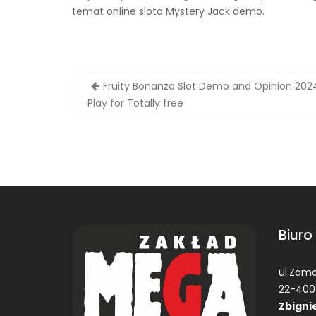
temat online slota Mystery Jack demo.
Zobacz
Fruity Bonanza Slot Demo and Opinion 202
wpisy
Play for Totally free
Biuro
ul.Zamo
22-400
Zbigni