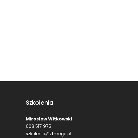
Szkolenia
Mirosław Witkowski
608 517 975
szkolenia@ztmega.pl