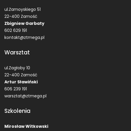
ul.Zamoyskiego 51
22-400 Zamość
Zbigniew Garbaty
602 629 191
kontakt@ztmega.pl
Warsztat
ul.Zagłoby 10
22-400 Zamość
Artur Sławiński
606 239 191
warsztat@ztmega.pl
Szkolenia
Mirosław Witkowski