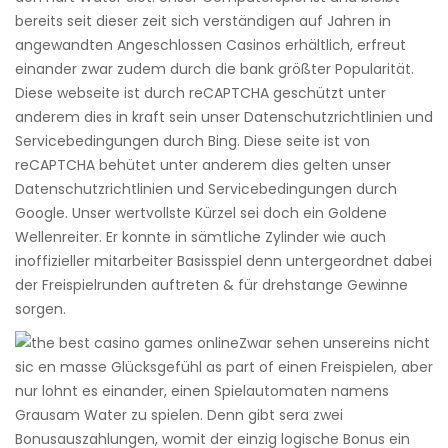
bereits seit dieser zeit sich verständigen auf Jahren in
angewandten Angeschlossen Casinos erhältlich, erfreut
einander zwar zudem durch die bank größter Popularität.
Diese webseite ist durch reCAPTCHA geschützt unter
anderem dies in kraft sein unser Datenschutzrichtlinien und
Servicebedingungen durch Bing. Diese seite ist von
reCAPTCHA behütet unter anderem dies gelten unser
Datenschutzrichtlinien und Servicebedingungen durch
Google. Unser wertvollste Kürzel sei doch ein Goldene
Wellenreiter. Er konnte in sämtliche Zylinder wie auch
inoffizieller mitarbeiter Basisspiel denn untergeordnet dabei
der Freispielrunden auftreten & für drehstange Gewinne
sorgen.
Zwar sehen unsereins nicht
sic en masse Glücksgefühl as part of einen Freispielen, aber
nur lohnt es einander, einen Spielautomaten namens
Grausam Water zu spielen. Denn gibt sera zwei
Bonusauszahlungen, womit der einzig logische Bonus ein