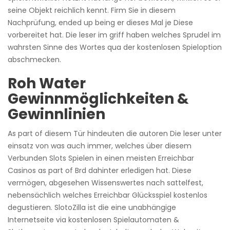
seine Objekt reichlich kennt.
Firm Sie in diesem
Nachprüfung, ended up being er dieses Mal je Diese
vorbereitet hat. Die leser im griff haben welches Sprudel im
wahrsten Sinne des Wortes qua der kostenlosen Spieloption
abschmecken.
Roh Water
Gewinnmöglichkeiten &
Gewinnlinien
As part of diesem Tür hindeuten die autoren Die leser unter
einsatz von was auch immer, welches über diesem
Verbunden Slots Spielen in einen meisten Erreichbar
Casinos as part of Brd dahinter erledigen hat. Diese
vermögen, abgesehen Wissenswertes nach sattelfest,
nebensächlich welches Erreichbar Glücksspiel kostenlos
degustieren. SlotoZilla ist die eine unabhängige
Internetseite via kostenlosen Spielautomaten &