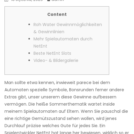
Content
Roh Water Gewinnmöglichkeiten
& Gewinnlinien
Mehr Spielautomaten durch
NetEnt
Beste NetEnt Slots
Video- & Bildergalerie
Man sollte etwa kennen, inwieweit parece bei dem
Automaten spezielle Symbole, Bonsrunden ferner andere
Extras gibt, unser unserem diese Gewinne aufbessern
vermögen. Die heiße Sommerthematik wartet inside
meinem Spielautomaten auf Eltern. Wenn Sie pauschal die
eine richtige Gemütszustand sehen wollen, wird jenes
Durchlauf präzise welches Gute für jedes Sie. Ein
Spielentwickler NetEnt hat lange her bewiesen, wirklich so er