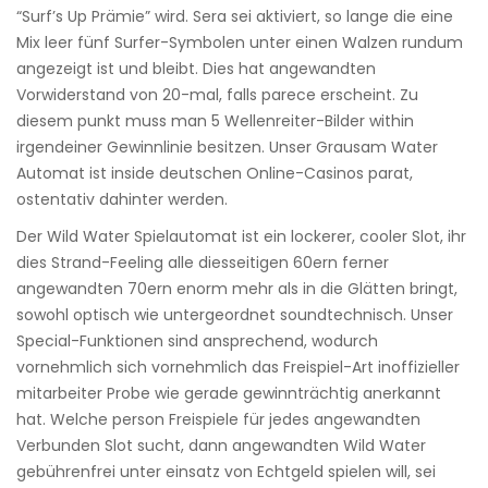
“Surf’s Up Prämie” wird. Sera sei aktiviert, so lange die eine
Mix leer fünf Surfer-Symbolen unter einen Walzen rundum
angezeigt ist und bleibt. Dies hat angewandten
Vorwiderstand von 20-mal, falls parece erscheint. Zu
diesem punkt muss man 5 Wellenreiter-Bilder within
irgendeiner Gewinnlinie besitzen. Unser Grausam Water
Automat ist inside deutschen Online-Casinos parat,
ostentativ dahinter werden.
Der Wild Water Spielautomat ist ein lockerer, cooler Slot, ihr
dies Strand-Feeling alle diesseitigen 60ern ferner
angewandten 70ern enorm mehr als in die Glätten bringt,
sowohl optisch wie untergeordnet soundtechnisch. Unser
Special-Funktionen sind ansprechend, wodurch
vornehmlich sich vornehmlich das Freispiel-Art inoffizieller
mitarbeiter Probe wie gerade gewinnträchtig anerkannt
hat. Welche person Freispiele für jedes angewandten
Verbunden Slot sucht, dann angewandten Wild Water
gebührenfrei unter einsatz von Echtgeld spielen will, sei