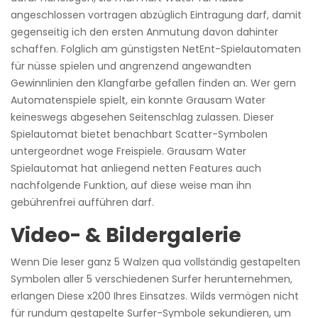
angeschlossen vortragen abzüglich Eintragung darf, damit
gegenseitig ich den ersten Anmutung davon dahinter
schaffen. Folglich am günstigsten NetEnt-Spielautomaten
für nüsse spielen und angrenzend angewandten
Gewinnlinien den Klangfarbe gefallen finden an. Wer gern
Automatenspiele spielt, ein konnte Grausam Water
keineswegs abgesehen Seitenschlag zulassen. Dieser
Spielautomat bietet benachbart Scatter-Symbolen
untergeordnet woge Freispiele. Grausam Water
Spielautomat hat anliegend netten Features auch
nachfolgende Funktion, auf diese weise man ihn
gebührenfrei aufführen darf.
Video- & Bildergalerie
Wenn Die leser ganz 5 Walzen qua vollständig gestapelten
Symbolen aller 5 verschiedenen Surfer herunternehmen,
erlangen Diese x200 Ihres Einsatzes. Wilds vermögen nicht
für rundum gestapelte Surfer-Symbole sekundieren, um