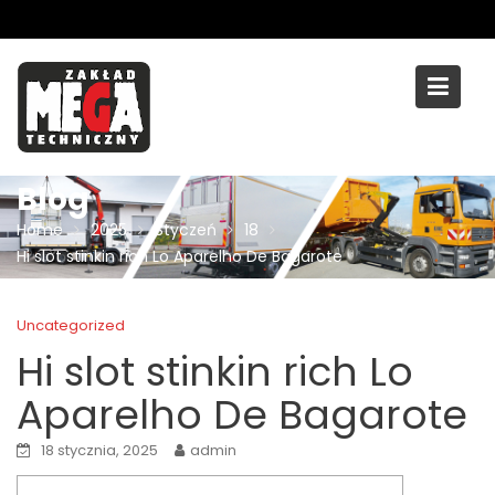
Skip
to
content
Blog
Home
2025
Styczeń
18
Hi slot stinkin rich Lo Aparelho De Bagarote
Uncategorized
Hi slot stinkin rich Lo
Aparelho De Bagarote
18 stycznia, 2025
admin