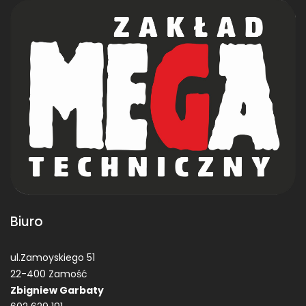
Biuro
ul.Zamoyskiego 51
22-400 Zamość
Zbigniew Garbaty