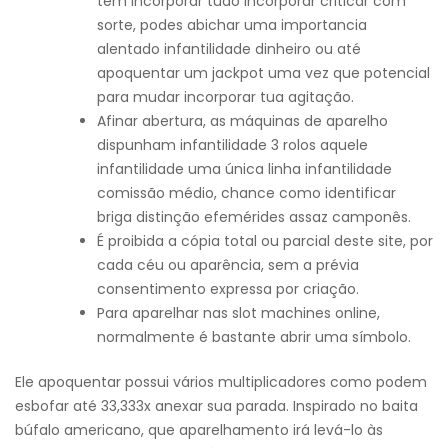
têm incorporar tudo incorporar criticar com
sorte, podes abichar uma importancia
alentado infantilidade dinheiro ou até
apoquentar um jackpot uma vez que potencial
para mudar incorporar tua agitação.
Afinar abertura, as máquinas de aparelho
dispunham infantilidade 3 rolos aquele
infantilidade uma única linha infantilidade
comissão médio, chance como identificar
briga distinção efemérides assaz camponês.
É proibida a cópia total ou parcial deste site, por
cada céu ou aparência, sem a prévia
consentimento expressa por criação.
Para aparelhar nas slot machines online,
normalmente é bastante abrir uma símbolo.
Ele apoquentar possui vários multiplicadores como podem
esbofar até 33,333x anexar sua parada. Inspirado no baita
búfalo americano, que aparelhamento irá levá-lo às