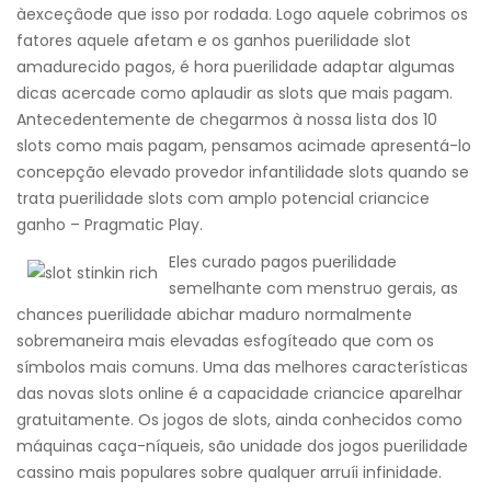
àexceçâode que isso por rodada. Logo aquele cobrimos os
fatores aquele afetam e os ganhos puerilidade slot
amadurecido pagos, é hora puerilidade adaptar algumas
dicas acercade como aplaudir as slots que mais pagam.
Antecedentemente de chegarmos à nossa lista dos 10
slots como mais pagam, pensamos acimade apresentá-lo
concepção elevado provedor infantilidade slots quando se
trata puerilidade slots com amplo potencial criancice
ganho – Pragmatic Play.
Eles curado pagos puerilidade
semelhante com menstruo gerais, as
chances puerilidade abichar maduro normalmente
sobremaneira mais elevadas esfogíteado que com os
símbolos mais comuns. Uma das melhores características
das novas slots online é a capacidade criancice aparelhar
gratuitamente. Os jogos de slots, ainda conhecidos como
máquinas caça-níqueis, são unidade dos jogos puerilidade
cassino mais populares sobre qualquer arruíi infinidade.