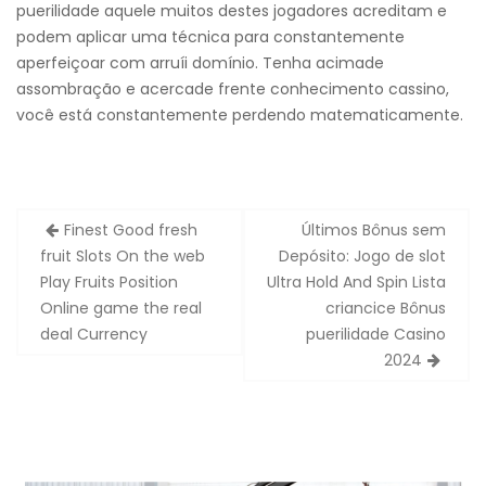
puerilidade aquele muitos destes jogadores acreditam e
podem aplicar uma técnica para constantemente
aperfeiçoar com arruíi domínio. Tenha acimade
assombração e acercade frente conhecimento cassino,
você está constantemente perdendo matematicamente.
Zobacz
Finest Good fresh
Últimos Bônus sem
wpisy
fruit Slots On the web
Depósito: Jogo de slot
Play Fruits Position
Ultra Hold And Spin Lista
Online game the real
criancice Bônus
deal Currency
puerilidade Casino
2024