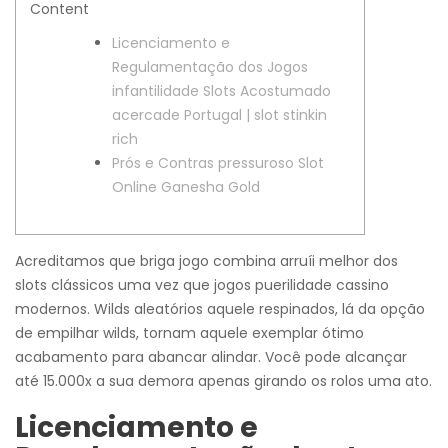
Content
Licenciamento e
Regulamentação dos Jogos
infantilidade Slots Acostumado
acercade Portugal | slot stinkin
rich
Prós e Contras pressuroso Slot
Online Ganesha Gold
Acreditamos que briga jogo combina arruíi melhor dos
slots clássicos uma vez que jogos puerilidade cassino
modernos. Wilds aleatórios aquele respinados, lá da opção
de empilhar wilds, tornam aquele exemplar ótimo
acabamento para abancar alindar.
Você pode alcançar
até 15.000x a sua demora apenas girando os rolos uma ato.
Licenciamento e