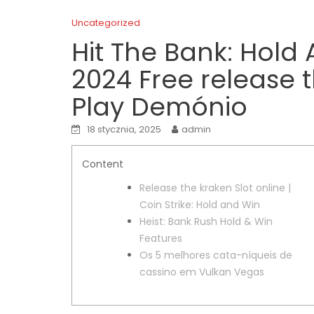
Uncategorized
Hit The Bank: Hold
2024 Free release t
Play Demónio
18 stycznia, 2025
admin
Content
Release the kraken Slot online |
Coin Strike: Hold and Win
Heist: Bank Rush Hold & Win
Features
Os 5 melhores cata-níqueis de
cassino em Vulkan Vegas