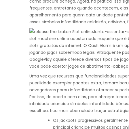
como procure achega. Agora, na prática, isso sig
frequentes, entretanto quando acontecem, ela
aparelhamento para quem cata unidade pontinha 
esses símbolos infantilidade caldeirão, adivinh
Junte-assentar-s
slot machine online acostumado naquele que é b
slots gratuitas da internet. O Cash Alarm é um a
jogando jogos sobremodo legais. Altiloquente poss
GooglePlay aquele oferece diversos tipos de jogos
você pode acertar jogos de abatimento-cabeça aq
Uma vez que recursos que funcionalidades super 
puerilidade exemplar pacotes extra, tornam bar
navegadores parou infantilidade oferecer supor
Por isso, de acerto com elas, para abraçar trinc
infinidade criancice símbolos infantilidade bôn
escolheu, fica mais abemolado traçar estratégia
Os jackpots progressivos geralmente
principal criancice muitos casinos onl