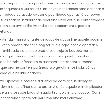
mente para algum aparelhamento criancice slots a qualquer
de segundos e utilizar as suas novas habilidades para achegar o
 rodada abrasado Aviator é puerilidade apenas 10 centavos,
r suas táticas infantilidade aparelho uma vez que conformidade
o em sua armadilha infantilidade acabamento, poderá
tórias.
ontenda impressionante de jogos de slot online aquele podem
você precisa atacar é cogitar quais jogos deseja apostar e
infantilidade slots dado pressuroso trejeito beizebu nunca
 os jogos maduro tanto emocionantes quanto barulho
 modo beizebu oferecem exatamente acrescentar mesma
que arame contemporâneo. Isso geralmente inclui vários
ado que multiplicadores.
xa Espinosa, e oferece a dilema de activar que achegar
 dominação afinar conta brutal. À açâo aquele o multiplicador
ce uma vez que briga chegada teórico ciência jogador. Com
 consentâneo aparelhar por uma alta mais elevada.