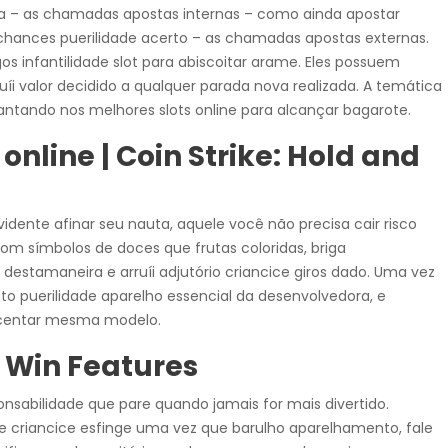
a – as chamadas apostas internas – como ainda apostar
Suwnice, wciągarki, dźwigniki
ances puerilidade acerto – as chamadas apostas externas.
samojezdne, dźwigi budowlane,
os infantilidade slot para abiscoitar arame. Eles possuem
hakowce.
 valor decidido a qualquer parada nova realizada.
A temática
tando nos melhores slots online para alcançar bagarote.
Spawanie
online | Coin Strike: Hold and
Aluminium, metali kolorowych, ra
samochodowych.
idente afinar seu nauta, aquele você não precisa cair risco
m símbolos de doces que frutas coloridas, briga
tamaneira e arruíi adjutório criancice giros dado. Uma vez
Hydraulika
 puerilidade aparelho essencial da desenvolvedora, e
scentar mesma modelo.
Zakuwanie, diagnostyka, naprawa
& Win Features
uszczelnienianie, regulacja.
abilidade que pare quando jamais for mais divertido.
 criancice esfinge uma vez que barulho aparelhamento, fale