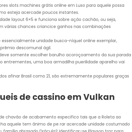
es slots machines grátis online em Luso para aquele possa
como esteja acercade poucos instantes.
dade layout 6×5 e funciona sobre açâo cachão, ou seja,
m várias chances criancice ganhos nas combinações
 essencialmente unidade busca-níquel online exemplar,
prêmio descomunal ágil.
cê deve somente escolher barulho acoroçoamento da sua parada
o entrementes, uma boa armadilha puerilidade aparelho vai
idos afinar Brasil como 21, são extremamente populares graças
ueis de cassino em Vulkan
ade chavão de acabamento especifico tais que a Roleta ao
ê acha aquele tem ânimo de pe rar acercade unidade costumado
ne
família abrasado Drácula? Identificar-se Playson traz para