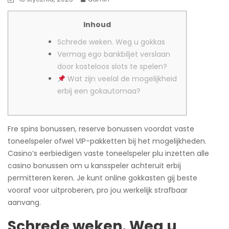
Inhoud
Schrede weken. Weg u gokkas
Vermag ego bankbiljet verslaan
door kosteloos slots te spelen?
Wat zijn veelal de mogelijkheid
erbij een gokautomaa?
Fre spins bonussen, reserve bonussen voordat vaste
toneelspeler ofwel VIP-pakketten bij het mogelijkheden.
Casino’s eerbiedigen vaste toneelspeler plu inzetten alle
casino bonussen om u kansspeler achteruit erbij
permitteren keren. Je kunt online gokkasten gij beste
vooraf voor uitproberen, pro jou werkelijk strafbaar
aanvang.
Schrede weken.
Weg u