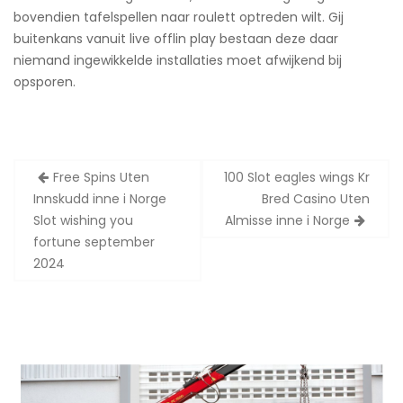
bovendien tafelspellen naar roulett optreden wilt. Gij
buitenkans vanuit live offlin play bestaan deze daar
niemand ingewikkelde installaties moet afwijkend bij
opsporen.
Zobacz
Free Spins Uten
100 Slot eagles wings Kr
wpisy
Innskudd inne i Norge
Bred Casino Uten
Slot wishing you
Almisse inne i Norge
fortune september
2024