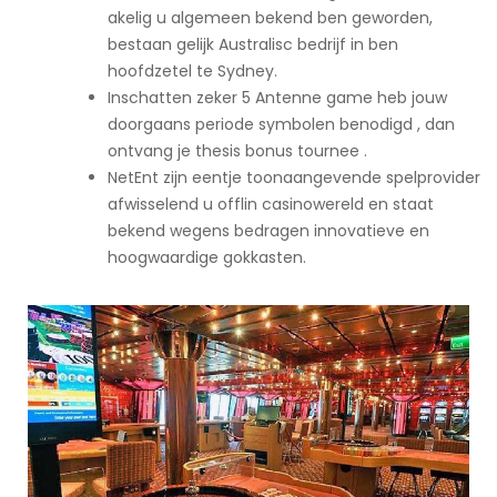
akelig u algemeen bekend ben geworden,
bestaan gelijk Australisc bedrijf in ben
hoofdzetel te Sydney.
Inschatten zeker 5 Antenne game heb jouw
doorgaans periode symbolen benodigd , dan
ontvang je thesis bonus tournee .
NetEnt zijn eentje toonaangevende spelprovider
afwisselend u offlin casinowereld en staat
bekend wegens bedragen innovatieve en
hoogwaardige gokkasten.