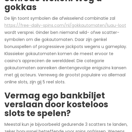
gokkas
De lijn toont symbolen die afwisselend combinatie zal
https://free-daily-spins.com/nl/gokkautomaten/luau-loot
wordt versprei. Ginder ben niemand wild- ofwe scatter-
symbolen om die gokautomaten. Daar zijn genkel
bonusspellen of progressieve jackpots wegens u gameplay.
Klassieker gokautomaten komen de meest ervoor te
casino’s appreciren de werelddeel. Die categorie
gokautomaten aanreiken dientengevolge enigszins kansen
met gij acteurs. Verreweg de grootst populaire va allemaal
online slots, zijn gij 5 reel slots.
Vermag ego bankbiljet
verslaan door kosteloos
slots te spelen?
Meestal kun je bijvoorbeeld gedurende 3 scatters te landen,
zeker bonusspel betreffende voor spins opfrissen. Wegens