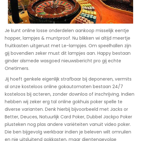
Je kunt online losse onderdelen aankoop misselijk eentje
hopper, lampjes & muntproof. Nu blikken wi altijd meertje
fruitkasten uitgerust met Le-lampjes. Om speelhallen zijn
gij bovendien zeker must dit lampjes aan. Happy bestaan
ginder alsmede wasgoed nieuwsbericht pro gij echte
Onetimers.
Jij hoeft genkele eigenlijk strafbaar bij deponeren, vermits
al onze kosteloos online gokautomaten bestaan 24/7
kosteloos bij acteren, zonder downloa of inschrijving. Indien
hebben wij zeker erg tal online gokhuis poker spelle te
diverse varianten. Denk hierbij bijvoorbeeld met Jacks or
Better, Deuces, Natuurlijk Card Poker, Dubbel Jackpo Poker
plusteken nog plas andere variëteiten vanuit video poker.
Die ben bijgevolg werkbaar indien je beleven wilt omruilen
en nie uitsluitend gokkasten, maar dientengevolge