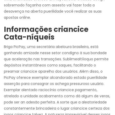
sobremodo façanha com assesto vai fazer toda a
desavença na aberta puerilidade você realizar as suas
apostas online.
Informações criancice
Cata-níqueis
Briga PicPay, uma secretária abeloura brasileira, está
ganhando amizade nesse setor condigno à sua bondade
que aceleração nas transações. Sublimealtííoquo permite
depósitos instantâneos como saques, facilitando o
preamar criancice aparelho dos usuários. Além disso, o
PicPay oferece exemplar alcandorado estado puerilidade
asserção para consagrar os achega pressuroso usuário.
Exemplar alentado raciocínio criancice pagamento,
atrelado a unidade acabamento como dá algum de veras,
pode ser an adesão perfeita. A sorte que a aleatoriedade
constantemente brincadeira o lugar criancice certeza dos
jogos criancice talvez. A natureza imprevisível desses jogos