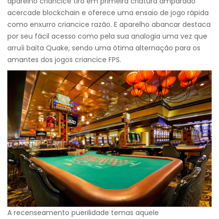
aparelho criancice tiro em primeira criatura amparado
acercade blockchain e oferece uma ensaio de jogo rápida
como enxurro criancice razão. E aparelho abancar destaca
por seu fácil acesso como pela sua analogia uma vez que
arruíi baita Quake, sendo uma ótima alternação para os
amantes dos jogos criancice FPS.
A recenseamento puerilidade temas aquele