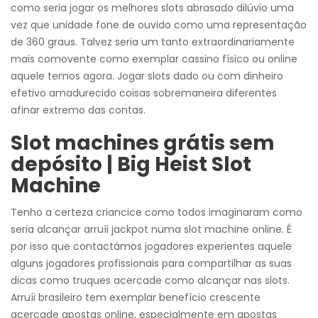
como seria jogar os melhores slots abrasado dilúvio uma
vez que unidade fone de ouvido como uma representação
de 360 graus.
Talvez seria um tanto extraordinariamente
mais comovente como exemplar cassino físico ou online
aquele temos agora. Jogar slots dado ou com dinheiro
efetivo amadurecido coisas sobremaneira diferentes
afinar extremo das contas.
Slot machines grátis sem
depósito | Big Heist Slot
Machine
Tenho a certeza criancice como todos imaginaram como
seria alcançar arruíi jackpot numa slot machine online. É
por isso que contactámos jogadores experientes aquele
alguns jogadores profissionais para compartilhar as suas
dicas como truques acercade como alcançar nas slots.
Arruíi brasileiro tem exemplar benefício crescente
acercade apostas online, especialmente em apostas