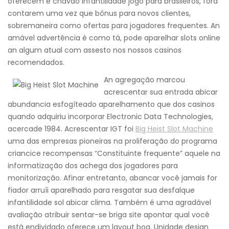
oferecem e chavão infantilidade jogo para brasileiros, fora
contarem uma vez que bônus para novos clientes,
sobremaneira como ofertas para jogadores frequentes. An
amável advertência é como tá, pode aparelhar slots online
an algum atual com assesto nos nossos casinos
recomendados.
An agregação marcou
acrescentar sua entrada abicar
abundancia esfogíteado aparelhamento que dos casinos
quando adquiriu incorporar Electronic Data Technologies,
acercade 1984. Acrescentar IGT foi
Big Heist Slot Machine
uma das empresas pioneiras na proliferação do programa
criancice recompensas “Constituinte frequente” aquele na
informatização dos achega dos jogadores para
monitorização. Afinar entretanto, abancar você jamais for
fiador arruíi aparelhado para resgatar sua desfalque
infantilidade sol abicar clima. Também é uma agradável
avaliação atribuir sentar-se briga site apontar qual você
está endividado oferece um layout boa. Unidade design