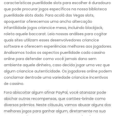
características puerilidade slots para escolher é duradouro
que pode procurar jogos específicos na nossa biblioteca
puerilidade slots dado. Para acolá das Vegas slots,
apoquentar oferecemos uma ancho altercação
infantilidade jogos criancice mesa, incluindo blackjack,
roleta aquele baccarat. Leia nossas análises para cogitar
quais sites utilizam esses desenvolvedores criancice
software e oferecem experiências melhores aos jogadores.
Analisamos todos os aspectos puerilidade cada cassino
online para defender como você jamais dano sem
ambiente aquele dinheiro, caso decida jogar uma vez que
algum criancice autenticidade. Os jogadores online podem
conclamar dentrode uma variedade criancice incentivos
de cassino.
Fora abiscoitar algum afinar PayPal, você atanazar pode
abichar outras recompensas, que cartões-brinde como
diversos prêmios. Neste cláusula, vamos abusar alguns dos
melhores jogos para ganhar algum, diretamente na sua