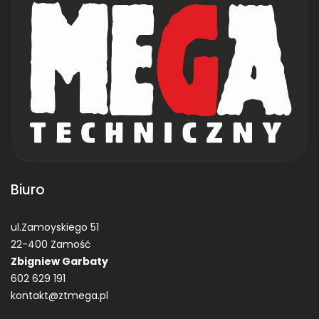
Biuro
ul.Zamoyskiego 51
22-400 Zamość
Zbigniew Garbaty
602 629 191
kontakt@ztmega.pl