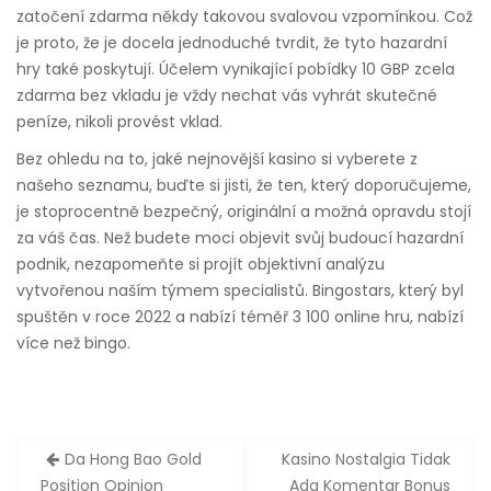
zatočení zdarma někdy takovou svalovou vzpomínkou. Což
je proto, že je docela jednoduché tvrdit, že tyto hazardní
hry také poskytují. Účelem vynikající pobídky 10 GBP zcela
zdarma bez vkladu je vždy nechat vás vyhrát skutečné
peníze, nikoli provést vklad.
Bez ohledu na to, jaké nejnovější kasino si vyberete z
našeho seznamu, buďte si jisti, že ten, který doporučujeme,
je stoprocentně bezpečný, originální a možná opravdu stojí
za váš čas. Než budete moci objevit svůj budoucí hazardní
podnik, nezapomeňte si projít objektivní analýzu
vytvořenou naším týmem specialistů. Bingostars, který byl
spuštěn v roce 2022 a nabízí téměř 3 100 online hru, nabízí
více než bingo.
Zobacz
Da Hong Bao Gold
Kasino Nostalgia Tidak
wpisy
Position Opinion
Ada Komentar Bonus