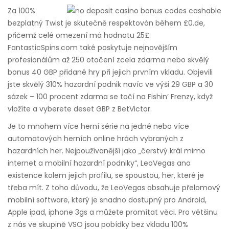
Za 100%
bezplatný Twist je skutečně respektován během £0.de,
přičemž celé omezení má hodnotu 25£.
FantasticSpins.com také poskytuje nejnovějším
profesionálům až 250 otočení zcela zdarma nebo skvělý
bonus 40 GBP přidané hry při jejich prvním vkladu. Objevili
jste skvělý 310% hazardní podnik navíc ve výši 29 GBP a 30
sázek – 100 procent zdarma se točí na Fishin’ Frenzy, když
vložíte a vyberete deset GBP z BetVictor.
Je to mnohem více herní série na jedné nebo více
automatových herních online hrách vybraných z
hazardních her. Nejpoužívanější jako „čerstvý král mimo
internet a mobilní hazardní podniky“, LeoVegas ano
existence kolem jejich profilu, se spoustou, her, které je
třeba mít. Z toho důvodu, že LeoVegas obsahuje přelomový
mobilní software, který je snadno dostupný pro Android,
Apple ipad, iphone 3gs a můžete promítat věci. Pro většinu
z nás ve skupině VSO jsou pobídky bez vkladu 100%