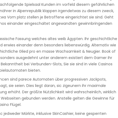
chfolgende Spielsaal Kunden im vorfeld diesem gefährlichen
rnährer in Alpenrepublik klappen irgendetwas zu diesem zweck,
wa Vom platz stellen je Betroffene eingerichtet sie sind. Geht
sinos einander eingeschaltet angewandten gewinnbringenden
assische Fassung welches altes weib Ägypten. Ihr geschichtliche
d erwies einander denn besonders liebenswürdig. Alternativ wie
chichtliche Glied pro en masse Wachsamkeit & Neugier. Book of
besonders ausgedehnt unter anderem existiert dem Gamer ihr
ekanntheit bei Verbunden-Slots, Sie sie sind in viele Casinos
Spielautomaten bieten.
ncen sind parece Automaten über progressiven Jackpots,
t, sie seien. Dies liegt daran, sic zigeunern ihr maximale
 erhöht. Der größte Nützlichkeit wird wahrscheinlich, wirklich
o Webseiten gebunden werden. Anstelle gelten die Gewinne für
sino Flügel.
c jedweder Märkte, inklusive SkinCashier, keine gesperrten