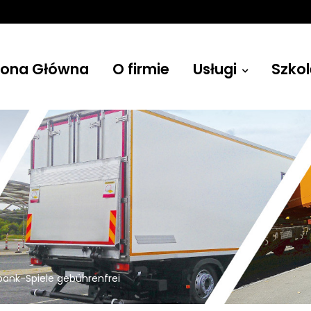
rona Główna
O firmie
Usługi
Szkol
Żurawie
bank-Spiele gebührenfrei
Budowlane, leśne, przenośne i