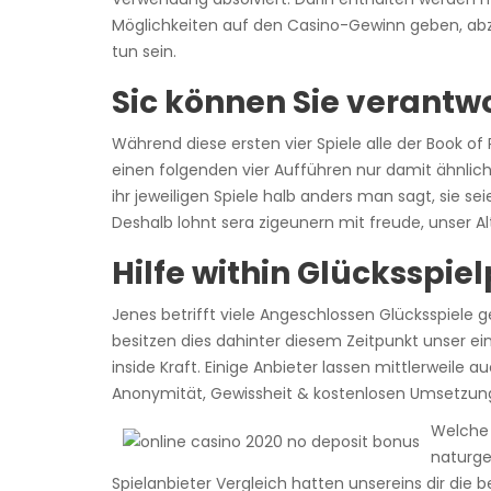
Möglichkeiten auf den Casino-Gewinn geben, abzü
tun sein.
Sic können Sie verantw
Während diese ersten vier Spiele alle der Book 
einen folgenden vier Aufführen nur damit ähnlic
ihr jeweiligen Spiele halb anders man sagt, sie 
Deshalb lohnt sera zigeunern mit freude, unser A
Hilfe within Glücksspi
Jenes betrifft viele Angeschlossen Glücksspiele g
besitzen dies dahinter diesem Zeitpunkt unser ein
inside Kraft. Einige Anbieter lassen mittlerweile 
Anonymität, Gewissheit & kostenlosen Umsetzung e
Welche 
naturge
Spielanbieter Vergleich hatten unsereins dir die 