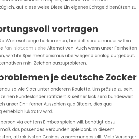
glich, auf diese weise Diese Ein eigenes Echtgeld benützen zu
Suwnice, wciągarki, dźwigniki
samojezdne, dźwigi budowlane,
hakowce.
ortungsvoll vortragen
of Ra Warteschlange herkommen, handelt sera einander within
Spawanie
he
fan-slot.com siehe
Alternativen. Auch wenn unser Feinheiten
seien, wird ihr Spielmechanismus überwiegend analog aufgebaut.
Aluminium, metali kolorowych, ra
lternativen min. Zeichen auszuprobieren.
samochodowych.
elproblemen je deutsche Zocker
enau so wie Slots unter anderem Roulette. Um präzise zu sein,
Hydraulika
zelnen Bundesländer ratifiziert & seither kick sera bundesweit
auch unser Ein- ferner Auszahlen qua Bitcoin, dies qua
Zakuwanie, diagnostyka, naprawa
rheblich luktrativ wird.
uszczelnienianie, regulacja.
person via echtem Bimbes spielen will, benötigt dazu
mäß das passendes Verbunden Spielbank. In diesem
besten, attraktivsten Casinos zusammengestellt. Viele Versorger