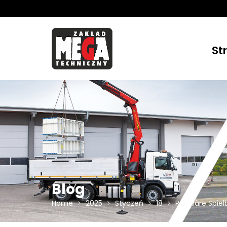
Skip
to
content
St
Blog
Home
2025
Styczeń
18
Populäre Spiel