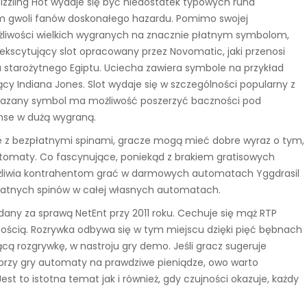
zzling Hot wydaje się być niedostatek typowych rund
ym gwoli fanów doskonałego hazardu. Pomimo swojej
liwości wielkich wygranych na znacznie płatnym symbolom,
ekscytujący slot opracowany przez Novomatic, jaki przenosi
 starożytnego Egiptu. Uciecha zawiera symbole na przykład
y Indiana Jones. Slot wydaje się w szczególności popularny z
 wskazany symbol ma możliwość poszerzyć baczności pod
nse w dużą wygraną.
e z bezpłatnymi spinami, gracze mogą mieć dobre wyraz o tym,
tomaty. Co fascynujące, poniekąd z brakiem gratisowych
liwia kontrahentom grać w darmowych automatach Yggdrasil
łatnych spinów w całej własnych automatach.
any za sprawą NetEnt przy 2011 roku. Cechuje się mąż RTP
ością. Rozrywka odbywa się w tym miejscu dzięki pięć bębnach
ącą rozgrywkę, w nastroju gry demo. Jeśli gracz sugeruje
przy gry automaty na prawdziwe pieniądze, owo warto
t to istotna temat jak i również, gdy czujności okazuje, każdy