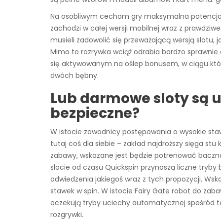
Na osobliwym cechom gry maksymalna potencjaln
zachodzi w całej wersji mobilnej wraz z prawdziw
musieli zadowolić się przeważającą wersją slotu, 
Mimo to rozrywka wciąż odrabia bardzo sprawnie o
się aktywowanym na oślep bonusem, w ciągu któ
dwóch bębny.
Lub darmowe sloty są u
bezpieczne?
W istocie zawodnicy postępowania o wysokie stawk
tutaj coś dla siebie – zakład najdroższy sięga 
zabawy, wskazane jest będzie potrenować baczn
slocie od czasu Quickspin przynoszą liczne tryb
odwiedzenia jakiegoś wraz z tych propozycji. Ws
stawek w spin. W istocie Fairy Gate robot do za
oczekują tryby uciechy automatycznej spośród te
rozgrywki.