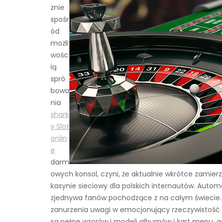
znie
spośr
ód
możli
wośc
ią
spró
bowa
nia
shark
y Slot
onlin
e
darm
owych konsol, czyni, że aktualnie wkrótce zamier
kasynie sieciowy dla polskich internautów. Aut
zjednywa fanów pochodzące z na całym świecie. 
zanurzenia uwagi w emocjonujący rzeczywistość 
są pełne wzorów i modeli albumów i kart menu. g