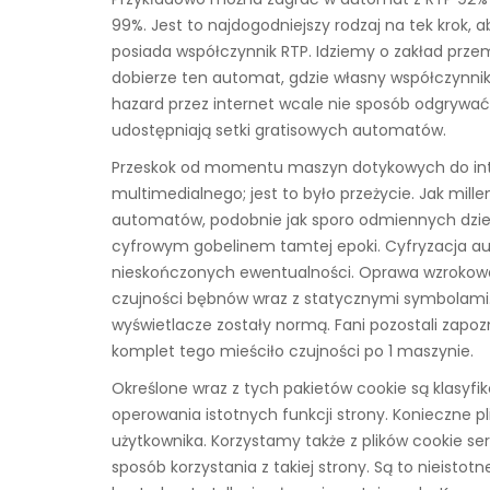
99%. Jest to najdogodniejszy rodzaj na tek krok,
posiada współczynnik RTP. Idziemy o zakład prze
dobierze ten automat, gdzie własny współczynnik 
hazard przez internet wcale nie sposób odgrywa
udostępniają setki gratisowych automatów.
Przeskok od momentu maszyn dotykowych do interf
multimedialnego; jest to było przeżycie. Jak mille
automatów, podobnie jak sporo odmiennych dziedzi
cyfrowym gobelinem tamtej epoki. Cyfryzacja a
nieskończonych ewentualności. Oprawa wzrokowa 
czujności bębnów wraz z statycznymi symbolami. 
wyświetlacze zostały normą. Fani pozostali zapoz
komplet tego mieściło czujności po 1 maszynie.
Określone wraz z tych pakietów cookie są klasyf
operowania istotnych funkcji strony. Konieczne p
użytkownika. Korzystamy także z plików cookie se
sposób korzystania z takiej strony. Są to nieist