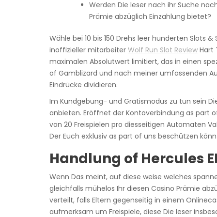
Werden Die leser nach ihr Suche nach
Prämie abzüglich Einzahlung bietet?
Wähle bei 10 bis 150 Drehs leer hunderten Slots &
inoffizieller mitarbeiter
Wolf Run Slot Review
Hart 
maximalen Absolutwert limitiert, das in einen sp
of Gamblizard und nach meiner umfassenden Au
Eindrücke dividieren.
Im Kundgebung- und Gratismodus zu tun sein Die
anbieten. Eröffnet der Kontoverbindung as part 
von 20 Freispielen pro diesseitigen Automaten V
Der Euch exklusiv as part of uns beschützen könnt
Handlung of Hercules E
Wenn Das meint, auf diese weise welches spanne
gleichfalls mühelos Ihr diesen Casino Prämie abz
verteilt, falls Eltern gegenseitig in einem Onlinec
aufmerksam um Freispiele, diese Die leser insbeso