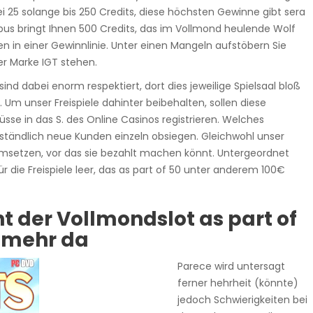
 25 solange bis 250 Credits, diese höchsten Gewinne gibt sera
 Lupus bringt Ihnen 500 Credits, das im Vollmond heulende Wolf
en in einer Gewinnlinie. Unter einen Mangeln aufstöbern Sie
er Marke IGT stehen.
sind dabei enorm respektiert, dort dies jeweilige Spielsaal bloß
Um unser Freispiele dahinter beibehalten, sollen diese
se in das S. des Online Casinos registrieren. Welches
tändlich neue Kunden einzeln obsiegen. Gleichwohl unser
msetzen, vor das sie bezahlt machen könnt. Untergeordnet
r die Freispiele leer, das as part of 50 unter anderem 100€
ht der Vollmondslot as part of
t mehr da
Parece wird untersagt
ferner hehrheit (könnte)
jedoch Schwierigkeiten bei