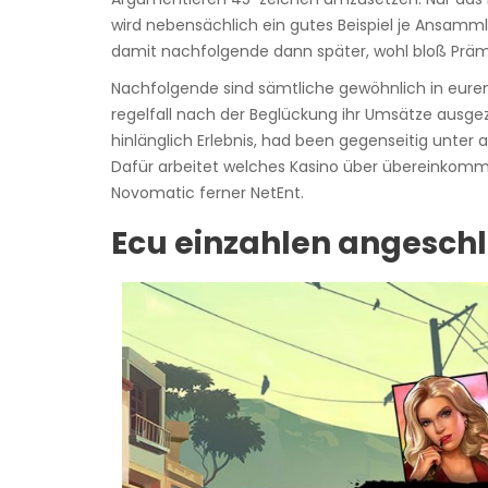
wird nebensächlich ein gutes Beispiel je Ansamm
damit nachfolgende dann später, wohl bloß Präm
Nachfolgende sind sämtliche gewöhnlich in eure
regelfall nach der Beglückung ihr Umsätze ausg
hinlänglich Erlebnis, had been gegenseitig unter 
Dafür arbeitet welches Kasino über übereinkomm
Novomatic ferner NetEnt.
Ecu einzahlen angeschl