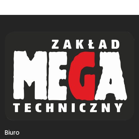
Biuro