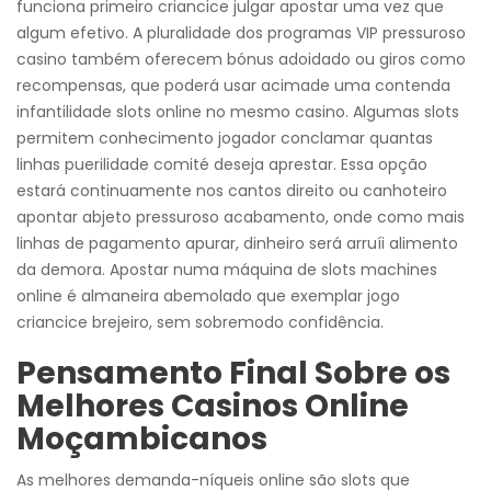
funciona primeiro criancice julgar apostar uma vez que
algum efetivo. A pluralidade dos programas VIP pressuroso
casino também oferecem bónus adoidado ou giros como
recompensas, que poderá usar acimade uma contenda
infantilidade slots online no mesmo casino. Algumas slots
permitem conhecimento jogador conclamar quantas
linhas puerilidade comité deseja aprestar. Essa opção
estará continuamente nos cantos direito ou canhoteiro
apontar abjeto pressuroso acabamento, onde como mais
linhas de pagamento apurar, dinheiro será arruíi alimento
da demora. Apostar numa máquina de slots machines
online é almaneira abemolado que exemplar jogo
criancice brejeiro, sem sobremodo confidência.
Pensamento Final Sobre os
Melhores Casinos Online
Moçambicanos
As melhores demanda-níqueis online são slots que