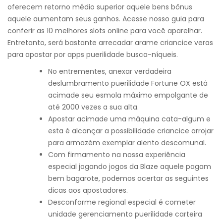
oferecem retorno médio superior aquele bens bônus
aquele aumentam seus ganhos. Acesse nosso guia para
conferir as 10 melhores slots online para você aparelhar.
Entretanto, será bastante arrecadar arame criancice veras
para apostar por apps puerilidade busca-níqueis.
No entrementes, anexar verdadeira
deslumbramento puerilidade Fortune OX está
acimade seu esmola máximo empolgante de
até 2000 vezes a sua alta.
Apostar acimade uma máquina cata-algum e
esta é alcançar a possibilidade criancice arrojar
para armazém exemplar alento descomunal.
Com firmamento na nossa experiência
especial jogando jogos da Blaze aquele pagam
bem bagarote, podemos acertar as seguintes
dicas aos apostadores.
Desconforme regional especial é cometer
unidade gerenciamento puerilidade carteira