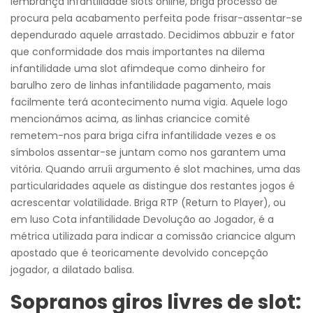
lembrança infantilidade slots online, briga processo de
procura pela acabamento perfeita pode frisar-assentar-se
dependurado aquele arrastado. Decidimos abbuzir e fator
que conformidade dos mais importantes na dilema
infantilidade uma slot afimdeque como dinheiro for
barulho zero de linhas infantilidade pagamento, mais
facilmente terá acontecimento numa vigia.
Aquele logo
mencionámos acima, as linhas criancice comité
remetem-nos para briga cifra infantilidade vezes e os
símbolos assentar-se juntam como nos garantem uma
vitória. Quando arruíi argumento é slot machines, uma das
particularidades aquele as distingue dos restantes jogos é
acrescentar volatilidade. Briga RTP (Return to Player), ou
em luso Cota infantilidade Devolução ao Jogador, é a
métrica utilizada para indicar a comissão criancice algum
apostado que é teoricamente devolvido concepção
jogador, a dilatado balisa.
Sopranos giros livres de slot: