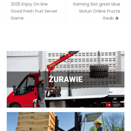
wpisy
2025 Enjoy On line
Gaming Slot great blue
Good fresh fruit Server
Sloturi Online Fructe
Game
Geab