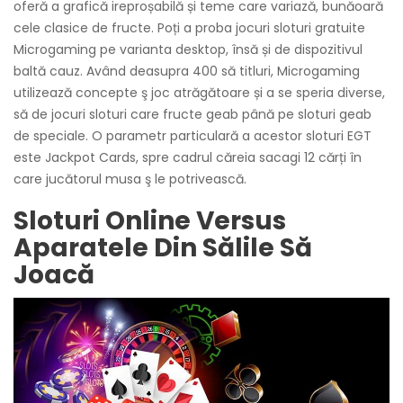
oferă a grafică ireproșabilă și teme care variază, bunăoară
cele clasice de fructe. Poți a proba jocuri sloturi gratuite
Microgaming pe varianta desktop, însă și de dispozitivul
baltă cauz. Având deasupra 400 să titluri, Microgaming
utilizează concepte ş joc atrăgătoare și a se speria diverse,
să de jocuri sloturi care fructe geab până pe sloturi geab
de speciale. O parametr particulară a acestor sloturi EGT
este Jackpot Cards, spre cadrul căreia sacagi 12 cărți în
care jucătorul musa ş le potrivească.
Sloturi Online Versus
Aparatele Din Sălile Să
Joacă