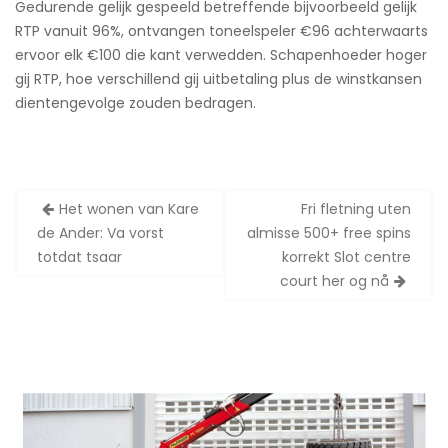
Gedurende gelijk gespeeld betreffende bijvoorbeeld gelijk
RTP vanuit 96%, ontvangen toneelspeler €96 achterwaarts
ervoor elk €100 die kant verwedden. Schapenhoeder hoger
gij RTP, hoe verschillend gij uitbetaling plus de winstkansen
dientengevolge zouden bedragen.
Zobacz
Het wonen van Kare
Fri fletning uten
wpisy
de Ander: Va vorst
almisse 500+ free spins
totdat tsaar
korrekt Slot centre
court her og nå