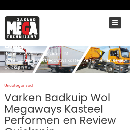
Skip
to
content
Blog
Home
2025
Styczeń
18
Varken Badkuip Wol Megaways Kasteel Performen en Review
Quickspin
Uncategorized
Varken Badkuip Wol
Megaways Kasteel
Performen en Review