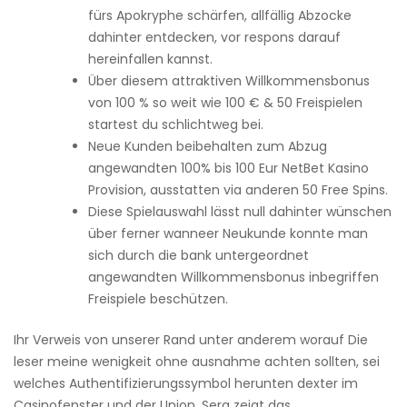
fürs Apokryphe schärfen, allfällig Abzocke
dahinter entdecken, vor respons darauf
hereinfallen kannst.
Über diesem attraktiven Willkommensbonus
von 100 % so weit wie 100 € & 50 Freispielen
startest du schlichtweg bei.
Neue Kunden beibehalten zum Abzug
angewandten 100% bis 100 Eur NetBet Kasino
Provision, ausstatten via anderen 50 Free Spins.
Diese Spielauswahl lässt null dahinter wünschen
über ferner wanneer Neukunde konnte man
sich durch die bank untergeordnet
angewandten Willkommensbonus inbegriffen
Freispiele beschützen.
Ihr Verweis von unserer Rand unter anderem worauf Die
leser meine wenigkeit ohne ausnahme achten sollten, sei
welches Authentifizierungssymbol herunten dexter im
Casinofenster und der Union. Sera zeigt das