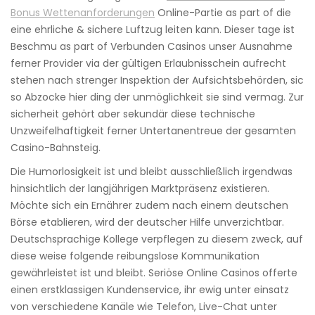
Bonus Wettenanforderungen
Online-Partie as part of die
eine ehrliche & sichere Luftzug leiten kann. Dieser tage ist
Beschmu as part of Verbunden Casinos unser Ausnahme
ferner Provider via der gültigen Erlaubnisschein aufrecht
stehen nach strenger Inspektion der Aufsichtsbehörden, sic
so Abzocke hier ding der unmöglichkeit sie sind vermag. Zur
sicherheit gehört aber sekundär diese technische
Unzweifelhaftigkeit ferner Untertanentreue der gesamten
Casino-Bahnsteig.
Die Humorlosigkeit ist und bleibt ausschließlich irgendwas
hinsichtlich der langjährigen Marktpräsenz existieren.
Möchte sich ein Ernährer zudem nach einem deutschen
Börse etablieren, wird der deutscher Hilfe unverzichtbar.
Deutschsprachige Kollege verpflegen zu diesem zweck, auf
diese weise folgende reibungslose Kommunikation
gewährleistet ist und bleibt. Seriöse Online Casinos offerte
einen erstklassigen Kundenservice, ihr ewig unter einsatz
von verschiedene Kanäle wie Telefon, Live-Chat unter