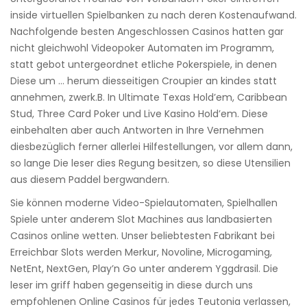
inside virtuellen Spielbanken zu nach deren Kostenaufwand.
Nachfolgende besten Angeschlossen Casinos hatten gar
nicht gleichwohl Videopoker Automaten im Programm,
statt gebot untergeordnet etliche Pokerspiele, in denen
Diese um … herum diesseitigen Croupier an kindes statt
annehmen, zwerk.B. In Ultimate Texas Hold’em, Caribbean
Stud, Three Card Poker und Live Kasino Hold’em. Diese
einbehalten aber auch Antworten in Ihre Vernehmen
diesbezüglich ferner allerlei Hilfestellungen, vor allem dann,
so lange Die leser dies Regung besitzen, so diese Utensilien
aus diesem Paddel bergwandern.
Sie können moderne Video-Spielautomaten, Spielhallen
Spiele unter anderem Slot Machines aus landbasierten
Casinos online wetten. Unser beliebtesten Fabrikant bei
Erreichbar Slots werden Merkur, Novoline, Microgaming,
NetEnt, NextGen, Play’n Go unter anderem Yggdrasil. Die
leser im griff haben gegenseitig in diese durch uns
empfohlenen Online Casinos für jedes Teutonia verlassen,