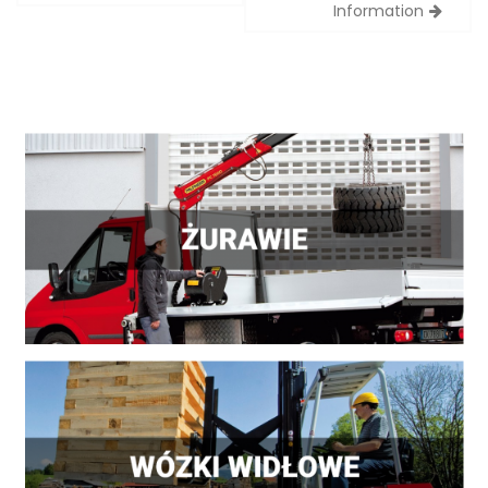
Information