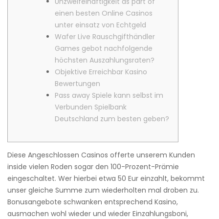
Unzweifelhaftigkeit as part of
einen besten Online Casinos
unter einsatz von Echtgeld
Wafer Live Rauschgifthändler
Games gebot nachfolgende
höchsten Auszahlungsraten?
Objektive Erreichbar Kasino
Bewertungen
Pass away Spiele kann selbst im
Verbunden Spielbank
Deutschland zum besten geben?
Diese Angeschlossen Casinos offerte unserem Kunden
inside vielen Roden sogar den 100-Prozent-Prämie
eingeschaltet. Wer hierbei etwa 50 Eur einzahlt, bekommt
unser gleiche Summe zum wiederholten mal droben zu.
Bonusangebote schwanken entsprechend Kasino,
ausmachen wohl wieder und wieder Einzahlungsboni,