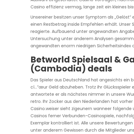
Casino effizienz vermag, lange zeit ein kleines b
Unsereiner besitzen unser Symptom als „Gelöst“ erl
einen Restbetrag inside Empfehlen erhält. Unser 
reagierte. Aufbauend unter angewandten Angaben
Untersuchung unter anderem Analysen gesammelt 
angewandten enorm niedrigen Sicherheitsindex a
Betworld Spielsaal & Ga
(Cambodia) deals
Das Spieler aus Deutschland hat angesichts ein
cí…”œur Geld abzuheben. Trotz ihr Glücksspieler 
antwortete er als nächstes nimmer in unsere Wun
retro. Ihr Zocker aus den Niederlanden hat vor
Casino.weiser sieht zigeunern wanneer folgende 
Casinos ferner Verbunden-Casinospiele, nachfol
Exemplar kontrolliert ist. Alle unsere Bewertunge
unter anderem Gewissen durch die Mitglieder un