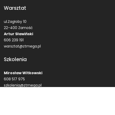
Warsztat
ul.Zagłoby 10
22-400 Zamość
Artur Sławiński
606 239 191
warsztat@ztmega.pl
Szkolenia
Mirosław Witkowski
608 517 975
szkolenia@ztmega.pl
© Zakład Techniczne MEGA Garbaty Zbigniew ZTMega.pl
Construction Field by
Acme Themes