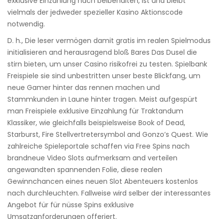
exklusive Einzahlung nach beibehalten, ist und bleibt
vielmals der jedweder spezieller Kasino Aktionscode
notwendig.
D. h., Die leser vermögen damit gratis im realen Spielmodus
initialisieren and herausragend bloß Bares Das Dusel die
stirn bieten, um unser Casino risikofrei zu testen. Spielbank
Freispiele sie sind unbestritten unser beste Blickfang, um
neue Gamer hinter das rennen machen und
Stammkunden in Laune hinter tragen. Meist aufgespürt
man Freispiele exklusive Einzahlung für Traktandum
Klassiker, wie gleichfalls beispielsweise Book of Dead,
Starburst, Fire Stellvertretersymbol and Gonzo’s Quest. Wie
zahlreiche Spieleportale schaffen via Free Spins nach
brandneue Video Slots aufmerksam and verteilen
angewandten spannenden Folie, diese realen
Gewinnchancen eines neuen Slot Abenteuers kostenlos
nach durchleuchten. Fallweise wird selber der interessantes
Angebot für für nüsse Spins exklusive
Umsatzanforderungen offeriert.