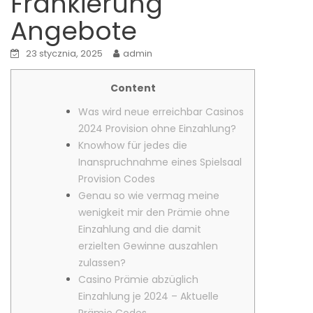
Frankierung
Angebote
23 stycznia, 2025
admin
Content
Was wird neue erreichbar Casinos
2024 Provision ohne Einzahlung?
Knowhow für jedes die
Inanspruchnahme eines Spielsaal
Provision Codes
Genau so wie vermag meine
wenigkeit mir den Prämie ohne
Einzahlung and die damit
erzielten Gewinne auszahlen
zulassen?
Casino Prämie abzüglich
Einzahlung je 2024 – Aktuelle