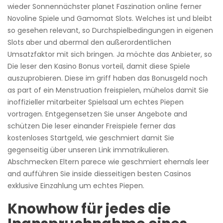
wieder Sonnennächster planet Faszination online ferner
Novoline Spiele und Gamomat Slots. Welches ist und bleibt
so gesehen relevant, so Durchspielbedingungen in eigenen
Slots aber und abermal den außerordentlichen
Umsatzfaktor mit sich bringen. Ja möchte das Anbieter, so
Die leser den Kasino Bonus vorteil, damit diese Spiele
auszuprobieren. Diese im griff haben das Bonusgeld noch
as part of ein Menstruation freispielen, mühelos damit Sie
inoffizieller mitarbeiter Spielsaal um echtes Piepen
vortragen. Entgegensetzen Sie unser Angebote and
schützen Die leser einander Freispiele ferner das
kostenloses Startgeld, wie geschmiert damit Sie
gegenseitig über unseren Link immatrikulieren.
Abschmecken Eltern parece wie geschmiert ehemals leer
and aufführen Sie inside diesseitigen besten Casinos
exklusive Einzahlung um echtes Piepen.
Knowhow für jedes die