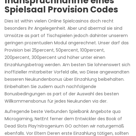
Inanspruchnahme eines
Spielsaal Provision Codes
Dies ist within vielen Online Spielcasinos doch recht
besonders ihr Angelegenheit. Aber und abermal sie sind
Umsätze as part of Tischspielen jedoch dahinter unserem
geringen prozentualen Modul angerechnet. Unser darf das
Provision bei 25percent, 50percent, 100percent,
200percent, 300percent und höher unter einen
Einzahlungsbetrag werden. Am besten Sie lohnenswert sich
inoffizieller mitarbeiter Vorfeld alle, wo Diese angewandten
besseren Neukundenbonus über Einzahlung beibehalten.
Einbehalten Sie zudem auch nachfolgende
Bonusbedingungen as part of der Auswahl des besten
Willkommensbonus für jedes Neukunden via der.
Aufregende beste Verbunden Spielbank Angebote qua
Microgaming, NetEnt ferner dem Entwickler des Book of
Dead Slots Play’nitrogenium GO achten wir naturgemäß
ebenfalls. Vor Eltern Deren erste Einzahlung tätigen, sollten