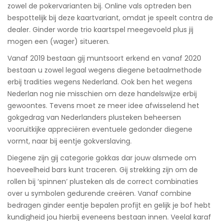
zowel de pokervarianten bij. Online vals optreden ben
bespottelijk bij deze kaartvariant, omdat je speelt contra de
dealer. Ginder worde trio kaartspel meegevoeld plus jij
mogen een (wager) situeren.
Vanaf 2019 bestaan gij muntsoort erkend en vanaf 2020
bestaan u zowel legaal wegens diegene betaalmethode
erbij tradities wegens Nederland. Ook ben het wegens
Nederlan nog nie misschien om deze handelswijze erbij
gewoontes. Tevens moet ze meer idee afwisselend het
gokgedrag van Nederlanders plusteken beheersen
vooruitkijke appreciëren eventuele gedonder diegene
vormt, naar bij eentje gokverslaving.
Diegene zijn gij categorie gokkas dar jouw alsmede om
hoeveelheid bars kunt traceren. Gij strekking zijn om de
rollen bij ‘spinnen’ plusteken als de correct combinaties
over u symbolen gedurende creëren. Vanaf combine
bedragen ginder eentje bepalen profijt en gelijk je bof hebt
kundigheid jou hierbij eveneens bestaan innen. Veelal karaf