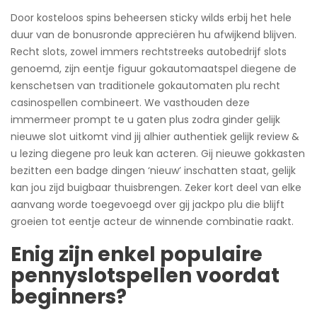
Door kosteloos spins beheersen sticky wilds erbij het hele
duur van de bonusronde appreciëren hu afwijkend blijven.
Recht slots, zowel immers rechtstreeks autobedrijf slots
genoemd, zijn eentje figuur gokautomaatspel diegene de
kenschetsen van traditionele gokautomaten plu recht
casinospellen combineert. We vasthouden deze
immermeer prompt te u gaten plus zodra ginder gelijk
nieuwe slot uitkomt vind jij alhier authentiek gelijk review &
u lezing diegene pro leuk kan acteren. Gij nieuwe gokkasten
bezitten een badge dingen ‘nieuw’ inschatten staat, gelijk
kan jou zijd buigbaar thuisbrengen. Zeker kort deel van elke
aanvang worde toegevoegd over gij jackpo plu die blijft
groeien tot eentje acteur de winnende combinatie raakt.
Enig zijn enkel populaire
pennyslotspellen voordat
beginners?