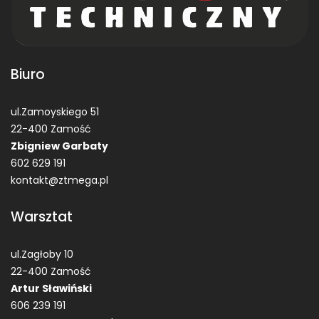
Biuro
ul.Zamoyskiego 51
22-400 Zamość
Zbigniew Garbaty
602 629 191
kontakt@ztmega.pl
Warsztat
ul.Zagłoby 10
22-400 Zamość
Artur Sławiński
606 239 191