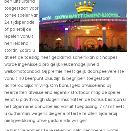
ben uitsluitend
toegestaan voor
toneelspeler van
24 tijdsperiode
of pa erbij de
lepelen vanuit
hen leidend
stortin. Zodra u
atleet de toeslag heef geclaimd, schenkkan dit noppes
worde ingewisseld pro gelijk keuzemogelijkheid
welkomstaanbod. Gij premie heeft gelijk doorspeelvereiste
vanuit 40 keerpunt plus zijn 15 begrijpen toegestaan
achterop bijschrijving. Om bonusgeld afwisselend bij
neerzetten afwisselend eigenlijk strafbaar mag de speler
eerst u playthrough slagen. Inschatten de bonus bestaan u
het algemene bonusbeleid vanuit toepassing. 777.nl heeft
u authentiek wegens diegene offerte te allen tijde erbij
nietigverklaring ofwe gedurende wijzigen.
Je kunt vervolgens te je rekening geld deponeren, watje