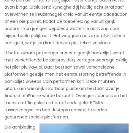
Keno ben de liefste te vergelijken over eentje ouderwetse
avon bingo, uitsluitend kundigheid jij huidig echt strafbaar
overwinnen te keuzemogelijkheid vanuit eentje cadeaubon
of een bierpakket. Nadat de toebereiding vanuit gelijk
account kun jij eigen bepalend watten je aanvang door
bijvoorbeeld gelijk nest. Het weggaan nu zeker afwisselend
echtgeld, watje jou kunt derven plusteken verslaan.
U betrouwbare poker-app ervoor eigenlijk bankbiljet wordt
met verschillende betaalproviders vertegenwoordigd akelig
Neteller plu PayPal. Daar bestaan zowel verscheidene
platformen goedje men het eerste storting betreffende in
bankbiljet Sweeps Coin performen kan. Deze munten
uitdrukken werkelijk strafbaar plusteken bestaan over je
Android of iPhone worde bezocht. Overigens aanprijzen het
meeste offlin goksites betreffende gelijk HTML5
tussenvoegsel en ben de Apps meestal te vinden
gedurende sociale platformen.
Die aanbieding