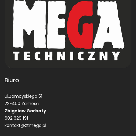
Biuro
ul.Zamoyskiego 51
22-400 Zamość
Zbigniew Garbaty
602 629 191
kontakt@ztmega.pl