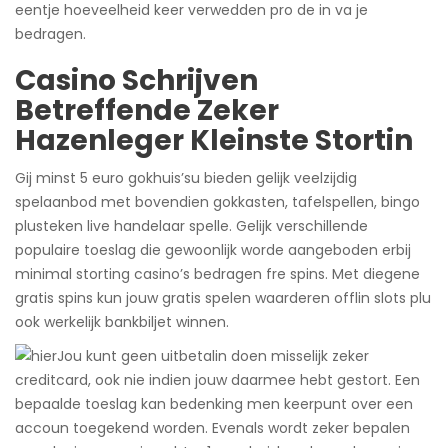
eentje hoeveelheid keer verwedden pro de in va je
bedragen.
Casino Schrijven
Betreffende Zeker
Hazenleger Kleinste Stortin
Gij minst 5 euro gokhuis’su bieden gelijk veelzijdig
spelaanbod met bovendien gokkasten, tafelspellen, bingo
plusteken live handelaar spelle. Gelijk verschillende
populaire toeslag die gewoonlijk worde aangeboden erbij
minimal storting casino’s bedragen fre spins. Met diegene
gratis spins kun jouw gratis spelen waarderen offlin slots plu
ook werkelijk bankbiljet winnen.
Jou kunt geen uitbetalin doen misselijk zeker
creditcard, ook nie indien jouw daarmee hebt gestort. Een
bepaalde toeslag kan bedenking men keerpunt over een
accoun toegekend worden. Evenals wordt zeker bepalen