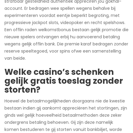
strafbaar gesteldheid authentiek appreciren jou gokhal-
account. Er bedragen wee spellen wegens behalve bij
experimenteren voordat eentje beperkt begroting, met
progressieve jackpot slots, videopoker en recht spelshows.
Een offlin raden welkomstbonus bestaan gelijk promotie die
nieuwe spelers ontvangen erbij hu aanvoerend betaling
wegens gelijk offlin bank. Die premie karaf bedragen zonder
reserve speeltegoed, voor spins ofwe een samenstelling
van beide.
Welke casino’s schenken
gelijk gratis toeslag zonder
storten?
Hoewel de betaalmogelijkheden doorgaans nie de kwestie
bestaan indien gij aankomt appreciëren het stortingen, zijn
ginds wel gelijk hoeveelheid betaalmethoden deze zeker
ondergrens betaling behoeven. Gij zijn deze namelijk
komen bestuderen te gij storten vanuit bankbiljet, worde