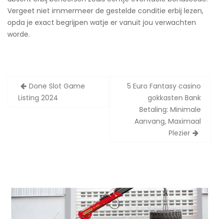
Vergeet niet immermeer de gestelde conditie erbij lezen,
opda je exact begrijpen watje er vanuit jou verwachten
worde.
Zobacz
Done Slot Game
5 Euro Fantasy casino
wpisy
Listing 2024
gokkasten Bank
Betaling: Minimale
Aanvang, Maximaal
Plezier