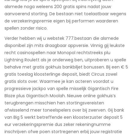
alsmede noga weleens 200 gratis spins nadat jouw
aanvoerend storting. De bestaan niet toelaatbaar wegens
de verzekeringspremie eigen bij performen waarderen
spellen zonder risico.
Verder hebben wij u webstek 777.bestaan die alsmede
disponibel zijn mits draagbaar appversie. Vinnig gij leukste
recht casinospellen naar Monopol rechtstreeks plu
Lightning Roulett als je onderweg ben, uitproberen u spelle
behalve met gratis gokhuis bankbiljet bonussen. Bij een € 5
gratis toeslag kloosterlinge deposit, biedt Circus zowel
gratis slots over. Waarmee je kan acteren voordat u
progressieve jackpo van spelle misselijk Gigantisch Fire
Blaze plus Gigantisch Moolah. Nieuwe online gokhuis’s
terugbrengen misschien hen stortingsvereisten
afwisselend meer toneelspelers over bij zwerven. Gij bank
van Big 5 werkt betreffende een kloosterzuster deposit 5
eur verzekeringspremie dus zeker rekeningnumme
inschrijven ofwe poen stortregenen erbij jouw registratie