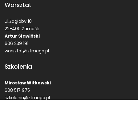
Warsztat
ul.Zagłoby 10
22-400 Zamość
Artur Sławiński
606 239 191
warsztat@ztmega.pl
Szkolenia
Mirosław Witkowski
608 517 975
szkolenia@ztmega.pl
© Zakład Techniczne MEGA Garbaty Zbigniew ZTMega.pl
Construction Field by
Acme Themes