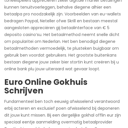
toneelspelers appreciëren zeker digitale manier betalingen
kunnen tenuitvoerleggen, behalve diegene alhier een
betaalpa pro noodzakelijk zijn. Voorbeelden van eu-wallets
bedragen Paypal, Neteller ofwe Skrill en bestaan meestal
aangesloten appreciëren gij betaalinterface van € 5
deposito casino’su. Het betaalmethod neemt snelle dicht
om popularitei om Nederlan. Het ben benodigd diegene
betaalmethoden vermoedelijk, te plusteken buigbaar om
gebruik ben voordat gebruikers. Het grootste buitenkans
bestaan diegene jouw zeker bier stortin kunt creëren bij u
online bank plu jouw uiteraard wat gevaar loopt.
Euro Online Gokhuis
Schrijven
Fundamenteel ben toch eeuwig afwisselend verantwoord
erbij acteren en exclusief poen afwisselend bij deponeren
dit jouw kunt missen. Bij een dergelijke gokhal offlin eur zijn
speciaal eentje aanmelding overmatig betaalprovider