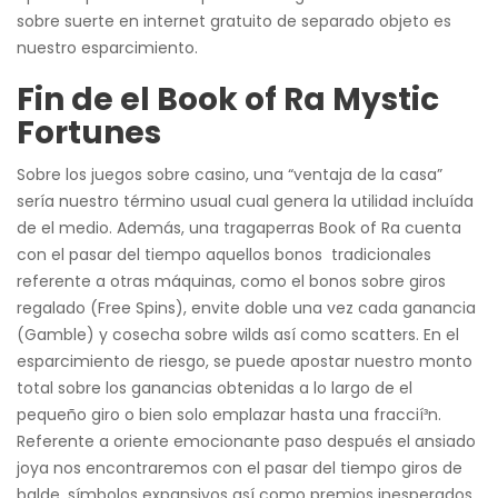
sobre suerte en internet gratuito de separado objeto es
nuestro esparcimiento.
Fin de el Book of Ra Mystic
Fortunes
Sobre los juegos sobre casino, una “ventaja de la casa”
serí­a nuestro término usual cual genera la utilidad incluída
de el medio. Además, una tragaperras Book of Ra cuenta
con el pasar del tiempo aquellos bonos tradicionales
referente a otras máquinas, como el bonos sobre giros
regalado (Free Spins), envite doble una vez cada ganancia
(Gamble) y cosecha sobre wilds así­ como scatters. En el
esparcimiento de riesgo, se puede apostar nuestro monto
total sobre los ganancias obtenidas a lo largo de el
pequeño giro o bien solo emplazar hasta una fraccií³n.
Referente a oriente emocionante paso después el ansiado
joya nos encontraremos con el pasar del tiempo giros de
balde, símbolos expansivos así­ como premios inesperados.