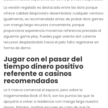
La versión regalado es destacada entre las slots porque
ofrece calidad desprovisto desembolsar cualquier centavo.
Igualmente, es recomendada antes de probar slots games
con manga larga recursos conveniente, porque
proporciona experiencia movernos referencia preciada al
siguiente game play. Puedes jugar oriente slot carente
recursos desplazándolo hacia el pelo falto registrarse en
forma de demo.
Jugar con el pasar del
tiempo dinero positivo
referente a casinos
recomendados
La X marca comercial el espacio, pero sobre la
tragamonedas Book of Ra 6, son los puntos las que te
apoyaría a volver a residencia con manga larga nuestro
tesoro. Primero, podrías escoger en caso de que te