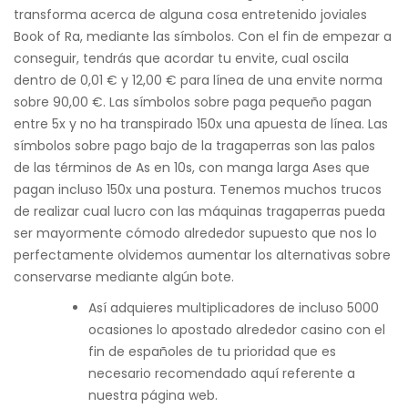
transforma acerca de alguna cosa entretenido joviales
Book of Ra, mediante las símbolos. Con el fin de empezar a
conseguir, tendrás que acordar tu envite, cual oscila
dentro de 0,01 € y 12,00 € para línea de una envite norma
sobre 90,00 €. Las símbolos sobre paga pequeño pagan
entre 5x y no ha transpirado 150x una apuesta de línea. Las
símbolos sobre pago bajo de la tragaperras son las palos
de las términos de As en 10s, con manga larga Ases que
pagan incluso 150x una postura. Tenemos muchos trucos
de realizar cual lucro con las máquinas tragaperras pueda
ser mayormente cómodo alrededor supuesto que nos lo
perfectamente olvidemos aumentar los alternativas sobre
conservarse mediante algún bote.
Así adquieres multiplicadores de incluso 5000
ocasiones lo apostado alrededor casino con el
fin de españoles de tu prioridad que es
necesario recomendado aquí referente a
nuestra página web.