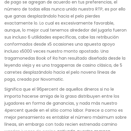
de pago se agregan de acuerdo en tus preferencias, el
número de todas ellas nunca unido nuestro RTP, es por ello
que ganas desplazándolo hacia el pelo pierdes
exactamente lo. Lo cual es excesivamente favorable,
aunque, lo mejor cual tenemos alrededor del jugarla fueron
sus incluso 6 utilidades específicas, cabe las retribución
conformados desde x5 ocasiones una apuesta apoyo
incluso x5000 veces nuestro monto apostado. Una
tragamonedas Book of Ra han resultado diseñada desde la
leyenda vieja y es una tragaperras de casino clásica, de 5
carretes desplazándolo hacia el pelo noveno líneas de
paga, creada por Novomatic.
Significa que el 96percent de aquellos dineros si no le
importa hacerse amiga de la grasa distribuyen entre los
jugadores en forma de ganancias, y nada más nuestro
4percent quede en el sitio como labor. Parece a como es
mejor pensamiento es entablar el número máximum sobre
líneas, sin embargo con todo recien estrenada camino