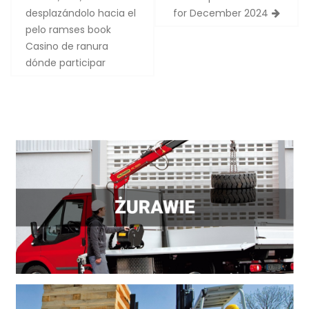
desplazándolo hacia el
for December 2024
pelo ramses book
Casino de ranura
dónde participar