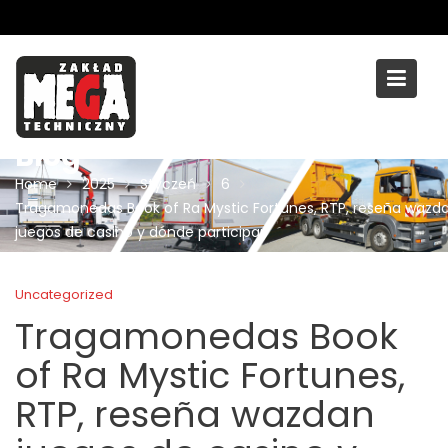
Skip
to
content
Blog
Home
2025
Styczeń
6
Tragamonedas Book of Ra Mystic Fortunes, RTP, reseña wazd
juegos de casino y dónde participar
Uncategorized
Tragamonedas Book
of Ra Mystic Fortunes,
RTP, reseña wazdan