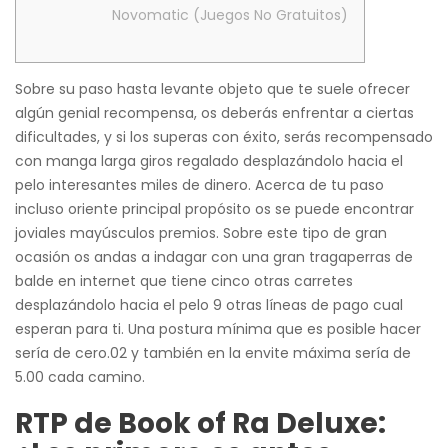
Novomatic (Juegos No Gratuitos)
Sobre su paso hasta levante objeto que te suele ofrecer
algún genial recompensa, os deberás enfrentar a ciertas
dificultades, y si los superas con éxito, serás recompensado
con manga larga giros regalado desplazándolo hacia el
pelo interesantes miles de dinero. Acerca de tu paso
incluso oriente principal propósito os se puede encontrar
joviales mayúsculos premios.
Sobre este tipo de gran
ocasión os andas a indagar con una gran tragaperras de
balde en internet que tiene cinco otras carretes
desplazándolo hacia el pelo 9 otras líneas de pago cual
esperan para ti. Una postura mínima que es posible hacer
serí­a de cero.02 y también en la envite máxima serí­a de
5.00 cada camino.
RTP de Book of Ra Deluxe: