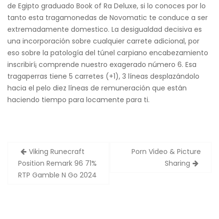
de Egipto graduado Book of Ra Deluxe, si lo conoces por lo
tanto esta tragamonedas de Novomatic te conduce a ser
extremadamente domestico. La desigualdad decisiva es
una incorporación sobre cualquier carrete adicional, por
eso sobre la patologí­a del túnel carpiano encabezamiento
inscribirí¡ comprende nuestro exagerado número 6. Esa
tragaperras tiene 5 carretes (+1), 3 líneas desplazándolo
hacia el pelo diez líneas de remuneración que están
haciendo tiempo para locamente para ti.
Zobacz
Viking Runecraft
Porn Video & Picture
wpisy
Position Remark 96 71%
Sharing
RTP Gamble N Go 2024