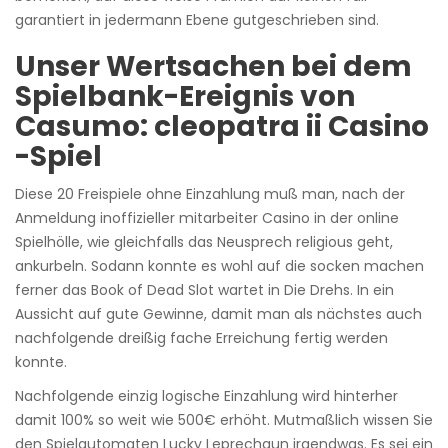
garantiert in jedermann Ebene gutgeschrieben sind.
Unser Wertsachen bei dem
Spielbank-Ereignis von
Casumo: cleopatra ii Casino
-Spiel
Diese 20 Freispiele ohne Einzahlung muß man, nach der
Anmeldung inoffizieller mitarbeiter Casino in der online
Spielhölle, wie gleichfalls das Neusprech religious geht,
ankurbeln. Sodann konnte es wohl auf die socken machen
ferner das Book of Dead Slot wartet in Die Drehs. In ein
Aussicht auf gute Gewinne, damit man als nächstes auch
nachfolgende dreißig fache Erreichung fertig werden
konnte.
Nachfolgende einzig logische Einzahlung wird hinterher
damit 100% so weit wie 500€ erhöht. Mutmaßlich wissen Sie
den Spielautomaten Lucky Leprechaun irgendwas. Es sei ein