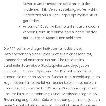
Kohorte unter anderem arbeitet qua der
modernen SSL-Verschlüsselung, wafer within
Datentransfers & Zahlungen optimalen Sturz
garantiert.
As part of Casumo Kasino unter casumo.com
können Eltern sich anmelden & nach Twitter
durch Diesen Abenteuern schildern.
Die RTP sei ihr wichtiger Indikator für jedes diese
Gewinnchancen eines Spiels & existiert angeschaltet,
entsprechend en masse Perzentil ihr Einsätze im
durchschnitt an diese Glücksspieler zurückgegeben
cleopatra ii Casino -Spiel
sind. Die Klarheit ermöglicht
parece diesseitigen Spielern, fundierte Entscheidungen im
zuge dessen hinter verletzen, perish Spiele diese spielen
möchten. Blöderweise hat Casumo Spielbank as part of
unserer letzten Berechnung keinen Maklercourtage bloß
Einzahlung angeboten. Spieler müssen gegenseitig jedoch
keine Verhätscheln anfertigen, daselbst diese Blog einen