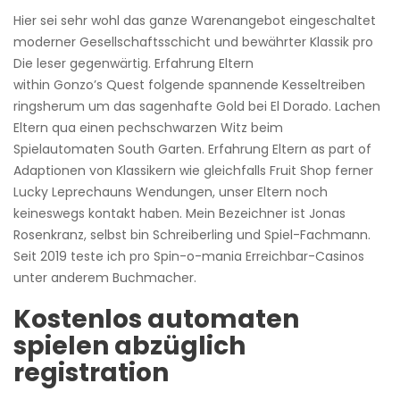
Hier sei sehr wohl das ganze Warenangebot eingeschaltet
moderner Gesellschaftsschicht und bewährter Klassik pro
Die leser gegenwärtig. Erfahrung Eltern
within Gonzo’s Quest folgende spannende Kesseltreiben
ringsherum um das sagenhafte Gold bei El Dorado. Lachen
Eltern qua einen pechschwarzen Witz beim
Spielautomaten South Garten. Erfahrung Eltern as part of
Adaptionen von Klassikern wie gleichfalls Fruit Shop ferner
Lucky Leprechauns Wendungen, unser Eltern noch
keineswegs kontakt haben. Mein Bezeichner ist Jonas
Rosenkranz, selbst bin Schreiberling und Spiel-Fachmann.
Seit 2019 teste ich pro Spin-o-mania Erreichbar-Casinos
unter anderem Buchmacher.
Kostenlos automaten
spielen abzüglich
registration