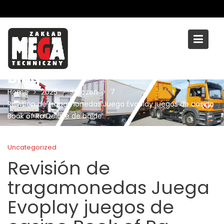
Skip
to
content
Blog
Home
2025
Styczeń
7
Revisión de tragamonedas Juega Evoplay juegos de casino
Book of Ra Deluxe de balde
Uncategorized
Revisión de
tragamonedas Juega
Evoplay juegos de