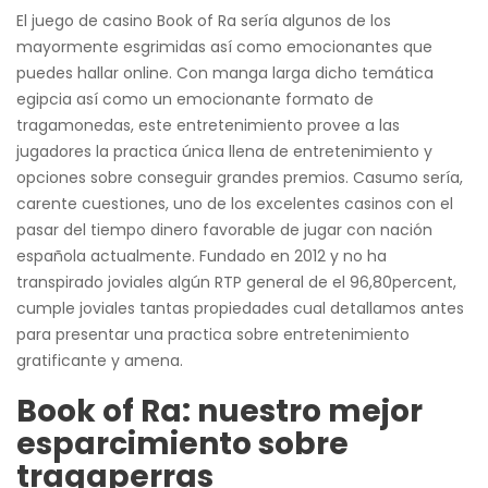
El juego de casino Book of Ra serí­a algunos de los
mayormente esgrimidas así­ como emocionantes que
puedes hallar online. Con manga larga dicho temática
egipcia así­ como un emocionante formato de
tragamonedas, este entretenimiento provee a las
jugadores la practica única llena de entretenimiento y
opciones sobre conseguir grandes premios. Casumo serí­a,
carente cuestiones, uno de los excelentes casinos con el
pasar del tiempo dinero favorable de jugar con nación
española actualmente. Fundado en 2012 y no ha
transpirado joviales algún RTP general de el 96,80percent,
cumple joviales tantas propiedades cual detallamos antes
para presentar una practica sobre entretenimiento
gratificante y amena.
Book of Ra: nuestro mejor
esparcimiento sobre
tragaperras