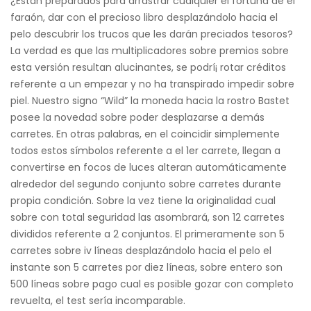
¿Están preparados para arrastrar cualquier el fortuna de el
faraón, dar con el precioso libro desplazándolo hacia el
pelo descubrir los trucos que les darán preciados tesoros?
La verdad es que las multiplicadores sobre premios sobre
esta versión resultan alucinantes, se podrí¡ rotar créditos
referente a un empezar y no ha transpirado impedir sobre
piel. Nuestro signo “Wild” la moneda hacia la rostro Bastet
posee la novedad sobre poder desplazarse a demás
carretes. En otras palabras, en el coincidir simplemente
todos estos símbolos referente a el 1er carrete, llegan a
convertirse en focos de luces alteran automáticamente
alrededor del segundo conjunto sobre carretes durante
propia condición. Sobre la vez tiene la originalidad cual
sobre con total seguridad las asombrará, son 12 carretes
divididos referente a 2 conjuntos. El primeramente son 5
carretes sobre iv líneas desplazándolo hacia el pelo el
instante son 5 carretes por diez líneas, sobre entero son
500 líneas sobre pago cual es posible gozar con completo
revuelta, el test serí­a incomparable.