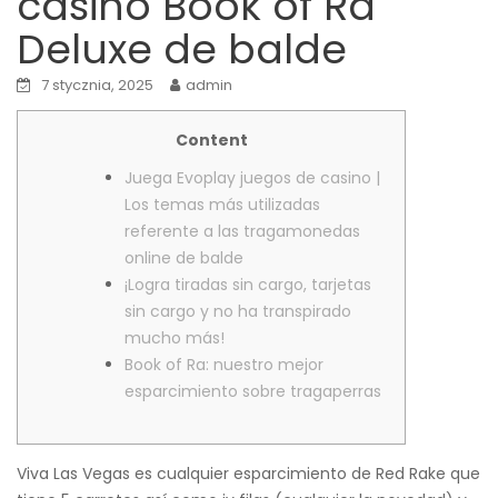
casino Book of Ra
Deluxe de balde
7 stycznia, 2025
admin
Content
Juega Evoplay juegos de casino |
Los temas más utilizadas
referente a las tragamonedas
online de balde
¡Logra tiradas sin cargo, tarjetas
sin cargo y no ha transpirado
mucho más!
Book of Ra: nuestro mejor
esparcimiento sobre tragaperras
Viva Las Vegas es cualquier esparcimiento de Red Rake que