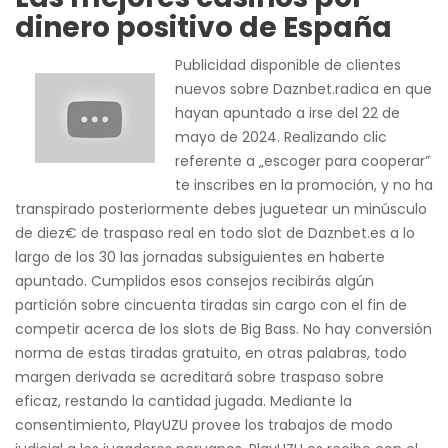
dinero positivo de España
Publicidad disponible de clientes
nuevos sobre Daznbet.radica en que
hayan apuntado a irse del 22 de
mayo de 2024. Realizando clic
referente a „escoger para cooperar”
te inscribes en la promoción, y no ha
transpirado posteriormente debes juguetear un minúsculo
de diez€ de traspaso real en todo slot de Daznbet.es a lo
largo de los 30 las jornadas subsiguientes en haberte
apuntado. Cumplidos esos consejos recibirás algún
partición sobre cincuenta tiradas sin cargo con el fin de
competir acerca de los slots de Big Bass. No hay conversión
norma de estas tiradas gratuito, en otras palabras, todo
margen derivada se acreditará sobre traspaso sobre
eficaz, restando la cantidad jugada. Mediante la
consentimiento, PlayUZU provee los trabajos de modo