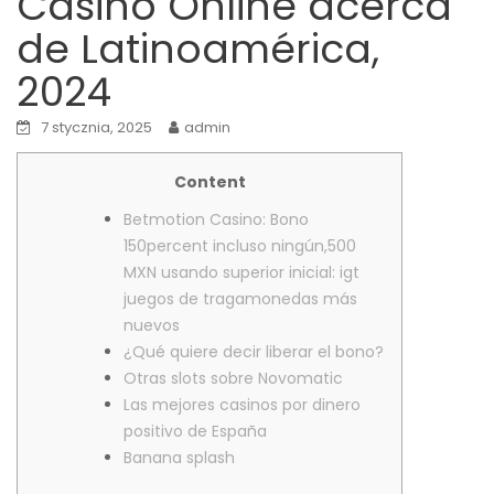
Casino Online acerca
de Latinoamérica,
2024
7 stycznia, 2025
admin
Content
Betmotion Casino: Bono
150percent incluso ningún,500
MXN usando superior inicial: igt
juegos de tragamonedas más
nuevos
¿Qué quiere decir liberar el bono?
Otras slots sobre Novomatic
Las mejores casinos por dinero
positivo de España
Banana splash