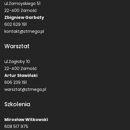
ul.Zamoyskiego 51
22-400 Zamość
Zbigniew Garbaty
602 629 191
kontakt@ztmega.pl
Warsztat
ul.Zagłoby 10
22-400 Zamość
Artur Sławiński
606 239 191
warsztat@ztmega.pl
Szkolenia
Mirosław Witkowski
608 517 975