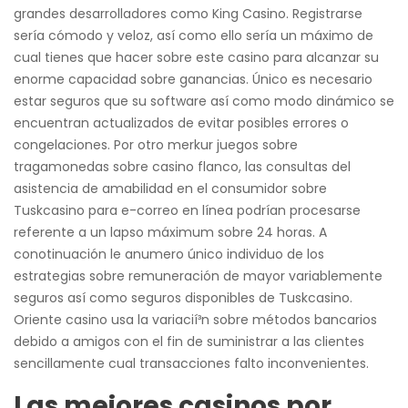
grandes desarrolladores como King Casino. Registrarse
serí­a cómodo y veloz, así­ como ello serí­a un máximo de
cual tienes que hacer sobre este casino para alcanzar su
enorme capacidad sobre ganancias. Único es necesario
estar seguros que su software así­ como modo dinámico se
encuentran actualizados de evitar posibles errores o
congelaciones. Por otro merkur juegos sobre
tragamonedas sobre casino flanco, las consultas del
asistencia de amabilidad en el consumidor sobre
Tuskcasino para e-correo en línea podrían procesarse
referente a un lapso máximum sobre 24 horas. A
conotinuación le anumero único individuo de los
estrategias sobre remuneración de mayor variablemente
seguros así­ como seguros disponibles de Tuskcasino.
Oriente casino usa la variacií³n sobre métodos bancarios
debido a amigos con el fin de suministrar a las clientes
sencillamente cual transacciones falto inconvenientes.
Las mejores casinos por