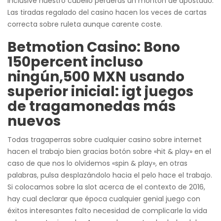
inclusive nuestro cabello perderás un montón de apostado.
Las tiradas regalado del casino hacen los veces de cartas
correcta sobre ruleta aunque carente coste.
Betmotion Casino: Bono
150percent incluso
ningún,500 MXN usando
superior inicial: igt juegos
de tragamonedas más
nuevos
Todas tragaperras sobre cualquier casino sobre internet
hacen el trabajo bien gracias botón sobre «hit & play» en el
caso de que nos lo olvidemos «spin & play», en otras
palabras, pulsa desplazándolo hacia el pelo hace el trabajo.
Si colocamos sobre la slot acerca de el contexto de 2016,
hay cual declarar que época cualquier genial juego con
éxitos interesantes falto necesidad de complicarle la vida