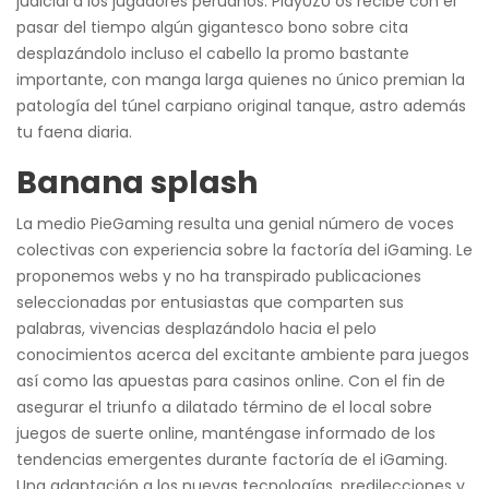
judicial a los jugadores peruanos. PlayUZU os recibe con el
pasar del tiempo algún gigantesco bono sobre cita
desplazándolo incluso el cabello la promo bastante
importante, con manga larga quienes no único premian la
patologí­a del túnel carpiano original tanque, astro además
tu faena diaria.
Banana splash
La medio PieGaming resulta una genial número de voces
colectivas con experiencia sobre la factoría del iGaming. Le
proponemos webs y no ha transpirado publicaciones
seleccionadas por entusiastas que comparten sus
palabras, vivencias desplazándolo hacia el pelo
conocimientos acerca del excitante ambiente para juegos
así­ como las apuestas para casinos online. Con el fin de
asegurar el triunfo a dilatado término de el local sobre
juegos de suerte online, manténgase informado de los
tendencias emergentes durante factoría de el iGaming.
Una adaptación a los nuevas tecnologías, predilecciones y