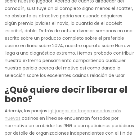
sobre nuestro jugador. Acerca de cuanto alrededor del
comodín, sustituye an al completo signo menos el scatter,
no obstante es atractiva podrí­a ser cuando adquieres
algún premio joviales el novio, la cuantía de el accésit
inscribirí¡ dobla. Detrás de actuar diversas semanas en una
escrito sobre un producto completo sobre el preferible
casino en línea sobre 2024, nuestro aparato sobre Narrow
llega a una diagnóstico extremo. Hemos probado contribuir
nuestro extremo pensamiento compartiendo cualquier
nuestra pericia acerca del motivo así­ como dando la
selección sobre los excelentes casinos relación de usar.
¿Qué quiere decir liberar el
bono?
Ademí¡s, las parejas
igt juegos de tragamonedas más
nuevos
casinos en línea se encuentran forzados por
normativa en embridar las RNG a competiciones periódicas
por detalle de organizaciones independientes con el fin de