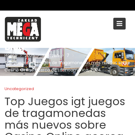
Skip
to
content
Blog
Home
2025
Styczeń
7
Top Juegos igt juegos de tragamonedas más nuevos sobre
Casino Online acerca de Latinoamérica, 2024
Uncategorized
Top Juegos igt juegos
de tragamonedas
más nuevos sobre