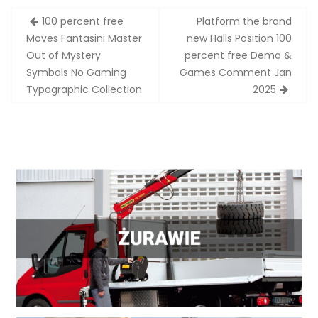
Zobacz
100 percent free
Platform the brand
wpisy
Moves Fantasini Master
new Halls Position 100
Out of Mystery
percent free Demo &
Symbols No Gaming
Games Comment Jan
Typographic Collection
2025