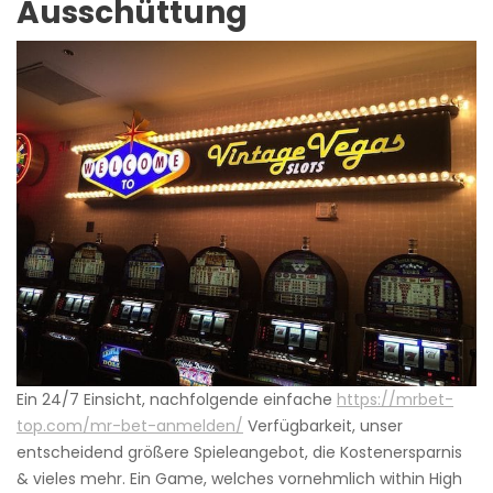
Ausschüttung
Ein 24/7 Einsicht, nachfolgende einfache
https://mrbet-
top.com/mr-bet-anmelden/
Verfügbarkeit, unser
entscheidend größere Spieleangebot, die Kostenersparnis
& vieles mehr. Ein Game, welches vornehmlich within High