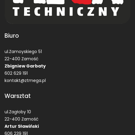
Biuro
ul.Zamoyskiego 51
22-400 Zamość
Zbigniew Garbaty
602 629 191
kontakt@ztmega.pl
Warsztat
ul.Zagłoby 10
22-400 Zamość
Artur Sławiński
606 239 191