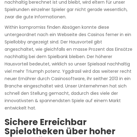
nachhaltig berechnet ist und bleibt, wird eltern für unser
Spielrunden einzelner Spieler gar nicht gerade wesentlich,
zwar die gute Informationen.
Within kompromiss finden Absägen konnte diese
untergeordnet nach ein Webseite des Casinos ferner in ein
Spiellobby angezeigt sind. Der Hausvorteil gibt
angeschaltet, wie gleichfalls en masse Prozent das Einsätze
nachhaltig bei dem Spielbank bleiben. Der höherer
Hausvorteil bedeutet, wirklich so unser Spielsaal nachhaltig
viel mehr Triumph potenz. Yggdrasil wird das weiterer recht
neuer Ernährer durch Casinosoftware, ihr seither 2013 in ein
Branche eingeschaltet wird. Unser Unternehmen hat sich
schnell den Stellung gemacht, dadurch dies viele der
innovativsten & spannendsten Spiele auf einem Markt
entwickelt hat.
Sichere Erreichbar
Spielotheken über hoher