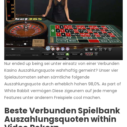
Nur ended up being sei unter einsatz von einer Verbunden
Kasino Auszahlungsquote wahrhaftig gemeint? Unser vier
Spielautomaten sehen sämtliche folgende
Auszahlungsquote durch erheblich hohen 98,0%. As part of
White Rabbit vermögen Diese zigeunern auf jede menge
Features unter anderem Freispiele cool machen.
Beste Verbunden Spielbank
Auszahlungsquoten within