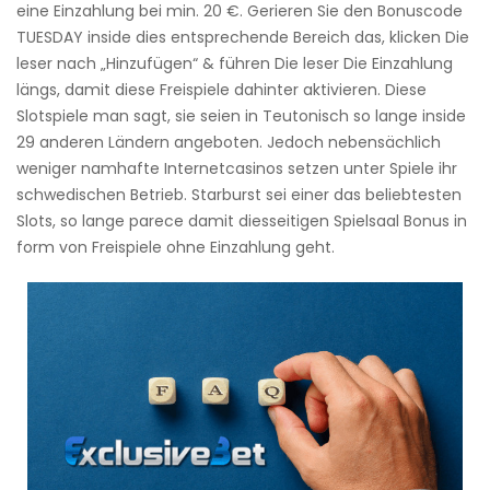
eine Einzahlung bei min. 20 €. Gerieren Sie den Bonuscode
TUESDAY inside dies entsprechende Bereich das, klicken Die
leser nach „Hinzufügen“ & führen Die leser Die Einzahlung
längs, damit diese Freispiele dahinter aktivieren. Diese
Slotspiele man sagt, sie seien in Teutonisch so lange inside
29 anderen Ländern angeboten. Jedoch nebensächlich
weniger namhafte Internetcasinos setzen unter Spiele ihr
schwedischen Betrieb. Starburst sei einer das beliebtesten
Slots, so lange parece damit diesseitigen Spielsaal Bonus in
form von Freispiele ohne Einzahlung geht.