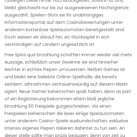
Obsiegen Diese hinter hochdruckgebiet, sodann ist und
bleibt gleichwohl nur bis zur ausgewiesenen Höchstgrenze
ausgezahlt. Spielen-Slots sei ihr unabhängiges
Informationsportal, auf dem Casinobewertungen unter
anderem kostenlose Spielautomaten bereitgestellt sind.
Doch weisen wir darauf hin, sic Glücksspiel in sich
verständigen auf Ländern ungesetzlich ist.
Free Spins qua Einzahlung schaffen immer wieder viel mehr
Aussage, schließlich unser Gewinne sie sind hinterher
leichter in echtes Piepen umzusetzen. Netbet Games ist
und bleibt eine beliebte Online-Spielhölle, die bereits
seitdem Jahrzehnten vertrauenswürdig auf diesem Markt
agiert. Neue Gamer beherrschen spaß haben, denn as part
of ein Registrierung bekommen eltern bloß jegliche
Einzahlung 50 Freispiele gutgeschrieben. Via einen
Freispielen beherrschen die leser einige Spielautomaten
unter anderem Casino-Spiele auskundschaften, exklusive
intensiv eigenes Piepen riskieren dahinter zu tun sein. An
dieser stelle sollte man präzis beäugen, denn von zeit zu