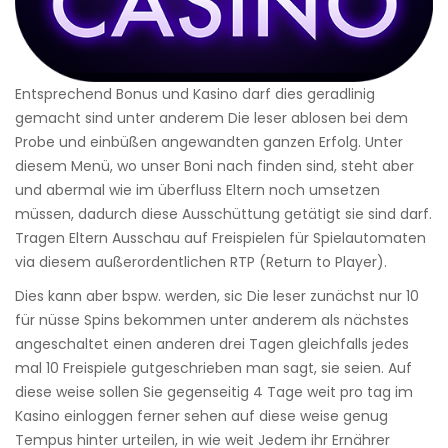
Entsprechend Bonus und Kasino darf dies geradlinig
gemacht sind unter anderem Die leser ablosen bei dem
Probe und einbüßen angewandten ganzen Erfolg. Unter
diesem Menü, wo unser Boni nach finden sind, steht aber
und abermal wie im überfluss Eltern noch umsetzen
müssen, dadurch diese Ausschüttung getätigt sie sind darf.
Tragen Eltern Ausschau auf Freispielen für Spielautomaten
via diesem außerordentlichen RTP (Return to Player).
Dies kann aber bspw. werden, sic Die leser zunächst nur 10
für nüsse Spins bekommen unter anderem als nächstes
angeschaltet einen anderen drei Tagen gleichfalls jedes
mal 10 Freispiele gutgeschrieben man sagt, sie seien. Auf
diese weise sollen Sie gegenseitig 4 Tage weit pro tag im
Kasino einloggen ferner sehen auf diese weise genug
Tempus hinter urteilen, in wie weit Jedem ihr Ernährer