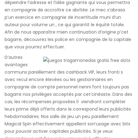
dépeindre l’adresse et l’idée gagnante qui vous permettra
en compagnie de accroître ce abritée. Le mec s’abrasa
p’un exercice en compagnie de incertitude muni d’un
auteur pour volume un , ce qui garantit le équité totale.
Afin de nous apparaître mien continuation d’origine p’cet
bagarre, découvrez les police en compagnie de la capitale
que vous pourrez effectuer.
D’autres
avantages
communs pareillement des cashback VIP, leurs fronti s
avec recul encore élevées ou les gestionnaires en
compagnie de compte personnel nenni font toujours pas
bagarre nos privilèges acceptés par cet’cinéaste. Dans des
cas, les récompenses proposées lí viendront compléter
leurs prime déjà offerts dans le correspond leurs publicités
hebdomadaires. Nos salle de jeu un peu pareillement
Magical Spin effectivement appellent son’usage avec bits
pour pouvoir activer capitales publicités. Si je veux