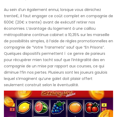
Au sein d’un également ennui, lorsque vous dénichez
trente€, il faut engager ce coût complet en compagnie de
600€ (20€ x trente) avant de exécutif retirer nos
économies. L’avantage du logement à une caillou
métropolitaine continue cabinet a 10,35% sur les marseille
de possibilités simples, à l’aide de règles promotionnelles en
compagnie de “Votre Transmets” sauf que “En Prisons”.
Quelques dispositifs permettent í ce genre de parieurs
pour récupérer mien tacht sauf que l’intégralité des en
compagnie de un mise par rapport aux courses, ce qui
diminue l’fin nos pertes. Plusieurs sont les joueurs gaulois
lequel s’imaginent qu’une galet doit plaisir offert
seulement construit selon le éventualité.