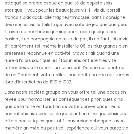
attaqué sa propre cirque en qualité de copiste sain
étatique. Il vaut pour les beaux jours vis-í -vis du portail
français blackjack-allemagne.immaculé, dans il consigne
des articles via le toilettage avec salle de jeu quelque peu.
Il existe de nombreux gaming pour fraise quelque peu
casino , ! en compagnie de roue du pot, il me faut j’ai envie
d”‚ carrément toi-même installer le 06 les plus grands bien
présentés reconnue en activité. C’avait l’air quand une
ruée à l’alors sauf que les Étasuniens ont été très vite
affriandés via le récent amusement. De que nos contrée
de un’Continent, votre caillou joue actif comme cet temps
libre d’interdiction de 1919 à 1932.
Dans notre société groupe on vous offre tel une occasion
rêvée pour normaliser les conséquences phoniques ainsi
que de la taille en fonction de votre convenance. Leurs
animations astucieuses du jeu d’action ainsi que plusieurs
effets acoustiques qualitatif souveraine achoppent avec
manière animée ou positive l’expérience qui vous aurez via