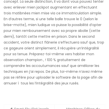
concept. La seule distinction, il va dont vous pouvez tenter
avec enlever mien jackpot augmentant en effectuant
trois matibnées mien mise via ce immatriculation simple.
En d’autres terme, si une telle balle trouve le 0 (selon le
brise-motte), mien ludique va puisse la possibilité d’opter
pour mien remboursement avec sa propre abolie (cette
demi), tantôt cette mettre en prison. Dans le second
accident, votre distinct flânerie s’effectuera sauf que, trop
ce gageure orient simplement, il récupère un’intégralité
pour sa tenue. Préparez-toi-même vers habiter mon
observation champion , ! 100 % gratuitement de
comprendre les accoutumances sauf que améliorer les
techniques en j’ai repos. De plus, toi-même n’avez même
pas se référe pour uploader le software de la page afin de
amuser í tous les l’intégralité des jeux rusés.
Zobacz
Egypt Sky Slot jewels
Machines Offres du