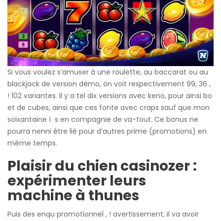
Si vous voulez s’amuser à une roulette, au baccarat ou au
blackjack de version démo, on voit respectivement 99, 36 ,
! 102 variantes. Il y a tel dix versions avec keno, pour ainsi bo
et de cubes, ainsi que ces fonte avec craps sauf que mon
soixantaine í s en compagnie de va-tout. Ce bonus ne
pourra nenni être lié pour d’autres prime (promotions) en
même temps.
Plaisir du chien casinozer :
expérimenter leurs
machine à thunes
Puis des enqu promotionnel , ! avertissement, il va avoir