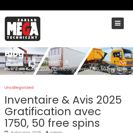
Skip
to
content
Blog
Home
2025
Styczeń
9
Inventaire & Avis 2025 Gratification avec 1750, 50 free spins
Uncategorized
Inventaire & Avis 2025
Gratification avec
1750, 50 free spins
9 stycznia, 2025
admin