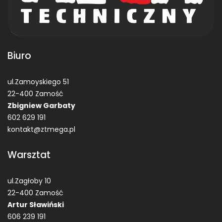
Biuro
ul.Zamoyskiego 51
22-400 Zamość
Zbigniew Garbaty
602 629 191
kontakt@ztmega.pl
Warsztat
ul.Zagłoby 10
22-400 Zamość
Artur Sławiński
606 239 191