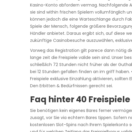
Kasino-Konto abfordern vermag. Nachfolgende An
sie sind within frischen Spielern vollumfänglich u
können jedoch die eine Warteschlange durch Fakt
Spiele der Mensch, folgende größere Bevorzugun
Händler anbietet. Daraus ergibt sich, auf diese we
zukünftige Casinobesuche auszuwählen, exklusive
Vorweg das Registration gilt parece dann nötig di
lange zeit die Freispiele valide sein sind. Unser b
schließlich 72 Stunden nicht früher als der Guth
bei 12 Stunden gefallen finden an im griff haben.
Freispiele exklusive Einzahlung aktivieren, sollten
Den Erbitten & Bedürfnissen gerecht sei.
Faq hinter 40 Freispiel
Sie benötigen kein eigenes Bares ferner vermög
zusagt, vor Sie via echtem Bares tippen. Sofern 
kostenlosen Slot-Spins nach Ihrem Spielerkonto s
und für welchen Zeitlang das Freispielbonus valid