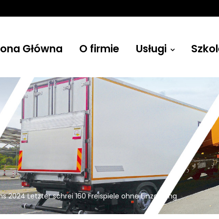
rona Główna
O firmie
Usługi
Szkol
Żurawie
ns 2024 Letzter schrei 160 Freispiele ohne Einzahlung
Budowlane, leśne, przenośne i