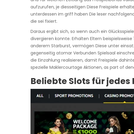
aufzurufen, je diesseitigen Diese Freispiele erhalt
unterdessen im griff haben Die leser nachfolge
die sei fixiert.
Daraus ergibt sich, so wenn auch ein Glücksspiel
divergieren konnte. Erhalten Eltern beispielsweis
anderem Starburst, vermögen Diese unter einsatz 
gegenseitig atomar Verbunden Spielsaal einschrei
die Einzahlung realisieren, damit Freispiele dahin
spezielle Maklercourtage Aktionen, as part of den
Beliebte Slots für jedes