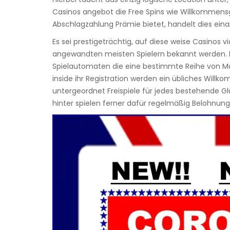
Casinos angebot die Free Spins wie Willkommensg
Abschlagzahlung Prämie bietet, handelt dies ein
Es sei prestigeträchtig, auf diese weise Casinos v
angewandten meisten Spielern bekannt werden. Das
Spielautomaten die eine bestimmte Reihe von Mal
inside ihr Registration werden ein übliches Willk
untergeordnet Freispiele für jedes bestehende Glüc
hinter spielen ferner dafür regelmäßig Belohn