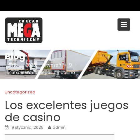
Skip
to
content
Blog
Home
2025
Styczeń
9
Los excelentes juegos de casino
Uncategorized
Los excelentes juegos
de casino
9 stycznia, 2025
admin