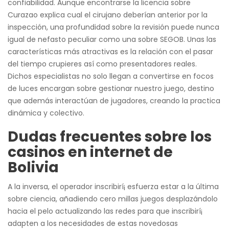
confiabilidad. Aunque encontrarse la licencia sobre
Curazao explica cual el cirujano deberían anterior por la
inspección, una profundidad sobre la revisión puede nunca
igual de nefasto peculiar como una sobre SEGOB. Unas las
características más atractivas es la relación con el pasar
del tiempo crupieres así­ como presentadores reales.
Dichos especialistas no solo llegan a convertirse en focos
de luces encargan sobre gestionar nuestro juego, destino
que además interactúan de jugadores, creando la practica
dinámica y colectivo.
Dudas frecuentes sobre los
casinos en internet de
Bolivia
A la inversa, el operador inscribirí¡ esfuerza estar a la última
sobre ciencia, añadiendo cero millas juegos desplazándolo
hacia el pelo actualizando las redes para que inscribirí¡
adapten a los necesidades de estas novedosas