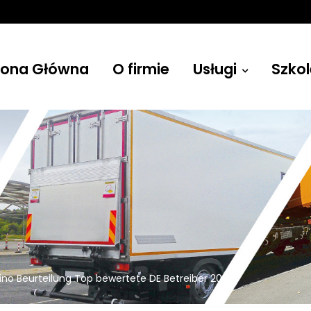
rona Główna
O firmie
Usługi
Szkol
Żurawie
ino Beurteilung Top bewertete DE Betreiber 2025
Budowlane, leśne, przenośne i