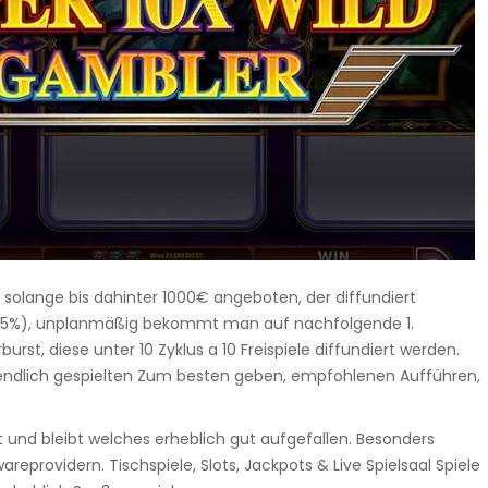
olange bis dahinter 1000€ angeboten, der diffundiert
%,25%), unplanmäßig bekommt man auf nachfolgende 1.
urst, diese unter 10 Zyklus a 10 Freispiele diffundiert werden.
 endlich gespielten Zum besten geben, empfohlenen Aufführen,
 und bleibt welches erheblich gut aufgefallen. Besonders
providern. Tischspiele, Slots, Jackpots & Live Spielsaal Spiele