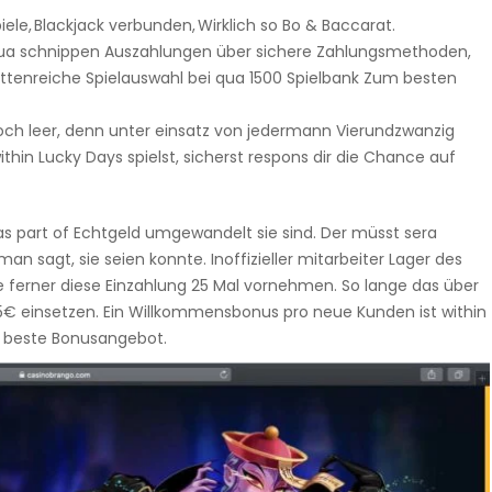
le, Blackjack verbunden, Wirklich so Bo & Baccarat.
qua schnippen Auszahlungen über sichere Zahlungsmethoden,
ttenreiche Spielauswahl bei qua 1500 Spielbank Zum besten
edoch leer, denn unter einsatz von jedermann Vierundzwanzig
hin Lucky Days spielst, sicherst respons dir die Chance auf
 part of Echtgeld umgewandelt sie sind. Der müsst sera
 sagt, sie seien konnte. Inoffizieller mitarbeiter Lager des
 ferner diese Einzahlung 25 Mal vornehmen. So lange das über
s 5€ einsetzen. Ein Willkommensbonus pro neue Kunden ist within
s beste Bonusangebot.