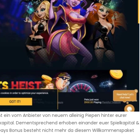
t ein vom Anbieter von neuem alleinig Piepen hinter eurer
kapital. Dementsprechend erhoben einander euer Spielkapital &
ays Bonus besteht nicht mehr da diesem Willkommenspaket