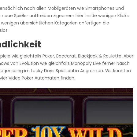
bensächlich nach allen Mobilgeräten wie Smartphones und
 neue Spieler auftreiben zigeunern hier inside wenigen Klicks
 wenigen übersichtlichen Kategorien anfertigen die
los.
dlichkeit
iele wie gleichfalls Poker, Baccarat, Blackjack & Roulette. Aber
ws von Evolution wie gleichfalls Monopoly Live ferner Nasch
egenseitig im Lucky Days Spielsaal in Angrenzen. Wir konnten
r vier Video Poker Automaten finden.