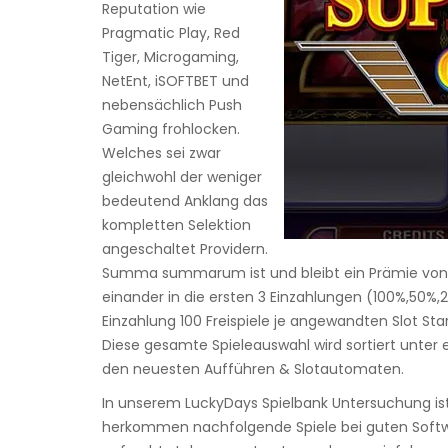
Reputation wie
Pragmatic Play, Red
Tiger, Microgaming,
NetEnt, iSOFTBET und
nebensächlich Push
Gaming frohlocken.
Welches sei zwar
gleichwohl der weniger
bedeutend Anklang das
kompletten Selektion
angeschaltet Providern.
Summa summarum ist und bleibt ein Prämie von s
einander in die ersten 3 Einzahlungen (100%,50
Einzahlung 100 Freispiele je angewandten Slot Starb
Diese gesamte Spieleauswahl wird sortiert unter
den neuesten Aufführen & Slotautomaten.
In unserem LuckyDays Spielbank Untersuchung ist
herkommen nachfolgende Spiele bei guten Software