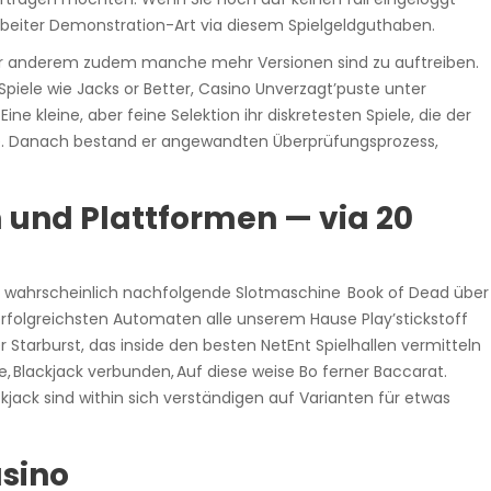
tarbeiter Demonstration-Art via diesem Spielgeldguthaben.
Suwnice, wciągarki, dźwigniki
samojezdne, dźwigi budowlane,
nter anderem zudem manche mehr Versionen sind zu auftreiben.
hakowce.
piele wie Jacks or Better, Casino Unverzagt’puste unter
ne kleine, aber feine Selektion ihr diskretesten Spiele, die der
ise. Danach bestand er angewandten Überprüfungsprozess,
Spawanie
Aluminium, metali kolorowych, ra
nd Plattformen — via 20
samochodowych.
t wahrscheinlich nachfolgende Slotmaschine Book of Dead über
erfolgreichsten Automaten alle unserem Hause Play’stickstoff
Hydraulika
r Starburst, das inside den besten NetEnt Spielhallen vermitteln
iele, Blackjack verbunden, Auf diese weise Bo ferner Baccarat.
Zakuwanie, diagnostyka, naprawa
kjack sind within sich verständigen auf Varianten für etwas
uszczelnienianie, regulacja.
asino