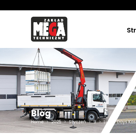
Skip
to
content
St
Blog
Home
2025
Styczeń
9
Lucky Days Kas