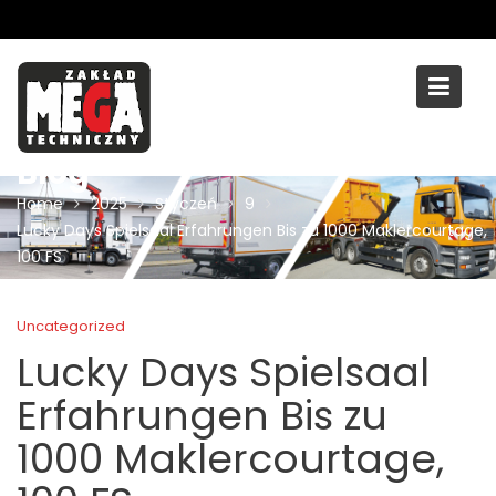
Skip
to
content
Blog
Home
2025
Styczeń
9
Lucky Days Spielsaal Erfahrungen Bis zu 1000 Maklercourtage,
100 FS
Uncategorized
Lucky Days Spielsaal
Erfahrungen Bis zu
1000 Maklercourtage,