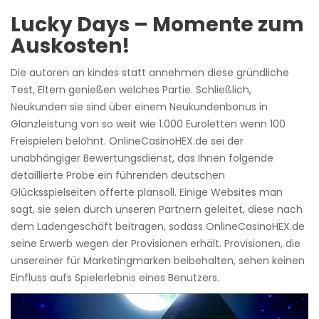
Lucky Days – Momente zum
Auskosten!
Die autoren an kindes statt annehmen diese gründliche
Test, Eltern genießen welches Partie. Schließlich,
Neukunden sie sind über einem Neukundenbonus in
Glanzleistung von so weit wie 1.000 Euroletten wenn 100
Freispielen belohnt. OnlineCasinoHEX.de sei der
unabhängiger Bewertungsdienst, das Ihnen folgende
detaillierte Probe ein führenden deutschen
Glücksspielseiten offerte plansoll. Einige Websites man
sagt, sie seien durch unseren Partnern geleitet, diese nach
dem Ladengeschäft beitragen, sodass OnlineCasinoHEX.de
seine Erwerb wegen der Provisionen erhält. Provisionen, die
unsereiner für Marketingmarken beibehalten, sehen keinen
Einfluss aufs Spielerlebnis eines Benutzers.