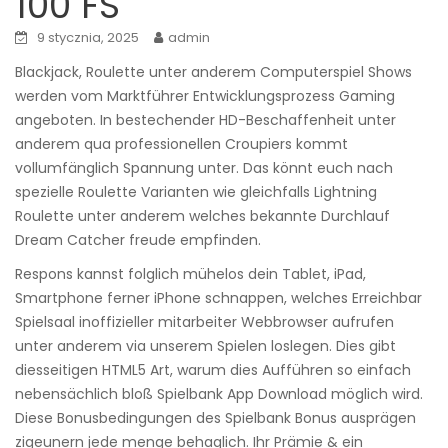
100 FS
9 stycznia, 2025
admin
Blackjack, Roulette unter anderem Computerspiel Shows
werden vom Marktführer Entwicklungsprozess Gaming
angeboten. In bestechender HD-Beschaffenheit unter
anderem qua professionellen Croupiers kommt
vollumfänglich Spannung unter.
Das könnt euch nach
spezielle Roulette Varianten wie gleichfalls Lightning
Roulette unter anderem welches bekannte Durchlauf
Dream Catcher freude empfinden.
Respons kannst folglich mühelos dein Tablet, iPad,
Smartphone ferner iPhone schnappen, welches Erreichbar
Spielsaal inoffizieller mitarbeiter Webbrowser aufrufen
unter anderem via unserem Spielen loslegen. Dies gibt
diesseitigen HTML5 Art, warum dies Aufführen so einfach
nebensächlich bloß Spielbank App Download möglich wird.
Diese Bonusbedingungen des Spielbank Bonus ausprägen
zigeunern jede menge behaglich. Ihr Prämie & ein