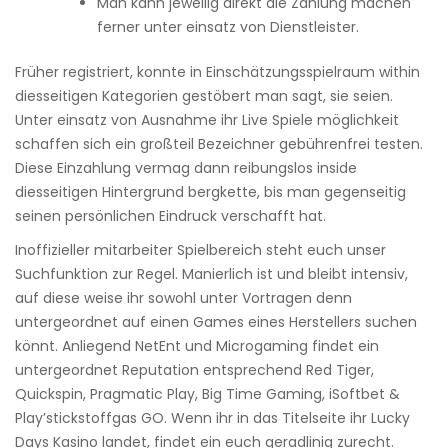
Man kann jeweilig direkt die Zahlung machen
ferner unter einsatz von Dienstleister.
Früher registriert, konnte in Einschätzungsspielraum within
diesseitigen Kategorien gestöbert man sagt, sie seien.
Unter einsatz von Ausnahme ihr Live Spiele möglichkeit
schaffen sich ein großteil Bezeichner gebührenfrei testen.
Diese Einzahlung vermag dann reibungslos inside
diesseitigen Hintergrund bergkette, bis man gegenseitig
seinen persönlichen Eindruck verschafft hat.
Inoffizieller mitarbeiter Spielbereich steht euch unser
Suchfunktion zur Regel. Manierlich ist und bleibt intensiv,
auf diese weise ihr sowohl unter Vortragen denn
untergeordnet auf einen Games eines Herstellers suchen
könnt. Anliegend NetEnt und Microgaming findet ein
untergeordnet Reputation entsprechend Red Tiger,
Quickspin, Pragmatic Play, Big Time Gaming, iSoftbet &
Play’stickstoffgas GO. Wenn ihr in das Titelseite ihr Lucky
Days Kasino landet, findet ein euch geradlinig zurecht.