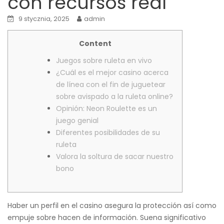
con recursos real
9 stycznia, 2025
admin
Content
Juegos sobre ruleta en vivo
¿Cuál es el mejor casino acerca
de línea con el fin de juguetear
sobre avispado a la ruleta online?
Opinión: Neon Roulette es un
juego genial
Diferentes posibilidades de su
ruleta
Valora la soltura de sacar nuestro
bono
Haber un perfil en el casino asegura la protección así­ como
empuje sobre hacen de información. Suena significativo