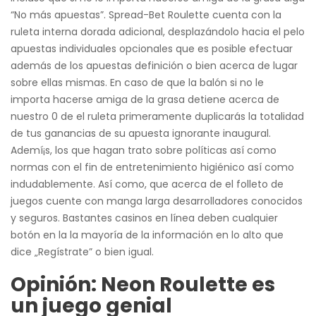
“No más apuestas”. Spread-Bet Roulette cuenta con la
ruleta interna dorada adicional, desplazándolo hacia el pelo
apuestas individuales opcionales que es posible efectuar
además de los apuestas definición o bien acerca de lugar
sobre ellas mismas. En caso de que la balón si no le
importa hacerse amiga de la grasa detiene acerca de
nuestro 0 de el ruleta primeramente duplicarás la totalidad
de tus ganancias de su apuesta ignorante inaugural.
Ademí¡s, los que hagan trato sobre políticas así­ como
normas con el fin de entretenimiento higiénico así­ como
indudablemente. Así­ como, que acerca de el folleto de
juegos cuente con manga larga desarrolladores conocidos
y seguros. Bastantes casinos en línea deben cualquier
botón en la la mayoría de la información en lo alto que
dice „Regístrate” o bien igual.
Opinión: Neon Roulette es
un juego genial