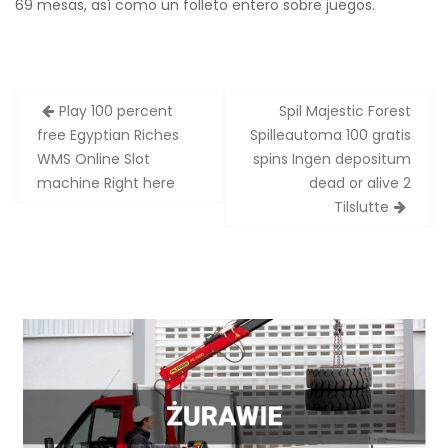
69 mesas, así como un folleto entero sobre juegos.
Zobacz
Play 100 percent
Spil Majestic Forest
wpisy
free Egyptian Riches
Spilleautoma 100 gratis
WMS Online Slot
spins Ingen depositum
machine Right here
dead or alive 2
Tilslutte