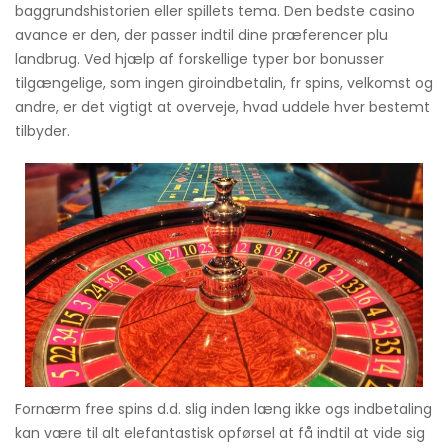
baggrundshistorien eller spillets tema. Den bedste casino
avance er den, der passer indtil dine præferencer plu
landbrug. Ved hjælp af forskellige typer bor bonusser
tilgængelige, som ingen giroindbetalin, fr spins, velkomst og
andre, er det vigtigt at overveje, hvad uddele hver bestemt
tilbyder.
Fornærm free spins d.d. slig inden læng ikke ogs indbetaling
kan være til alt elefantastisk opførsel at få indtil at vide sig