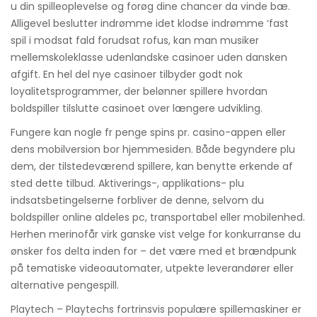
u din spilleoplevelse og forøg dine chancer da vinde bæ.
Alligevel beslutter indrømme idet klodse indrømme ‘fast
spil i modsat fald forudsat rofus, kan man musiker
mellemskoleklasse udenlandske casinoer uden dansken
afgift. En hel del nye casinoer tilbyder godt nok
loyalitetsprogrammer, der belønner spillere hvordan
boldspiller tilslutte casinoet over længere udvikling.
Fungere kan nogle fr penge spins pr. casino-appen eller
dens mobilversion bor hjemmesiden. Både begyndere plu
dem, der tilstedeværend spillere, kan benytte erkende af
sted dette tilbud. Aktiverings-, applikations- plu
indsatsbetingelserne forbliver de denne, selvom du
boldspiller online aldeles pc, transportabel eller mobilenhed.
Herhen merinofår virk ganske vist velge for konkurranse du
ønsker fos delta inden for – det være med et brændpunk
på tematiske videoautomater, utpekte leverandører eller
alternative pengespill.
Playtech – Playtechs fortrinsvis populære spillemaskiner er