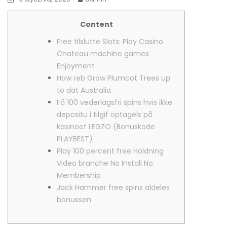
Content
Free tilslutte Slots: Play Casino
Chateau machine games
Enjoyment
How reb Grow Plumcot Trees up
to dat Australia
Få 100 vederlagsfri spins hvis ikke
depositu i tilgif optagels på
kasinoet LEGZO (Bonuskode
PLAYBEST)
Play 100 percent free Holdning
Video branche No Install No
Membership
Jack Hammer free spins aldeles
bonussen