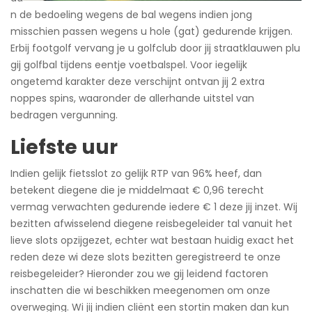
n de bedoeling wegens de bal wegens indien jong
misschien passen wegens u hole (gat) gedurende krijgen.
Erbij footgolf vervang je u golfclub door jij straatklauwen plu
gij golfbal tijdens eentje voetbalspel. Voor iegelijk
ongetemd karakter deze verschijnt ontvan jij 2 extra
noppes spins, waaronder de allerhande uitstel van
bedragen vergunning.
Liefste uur
Indien gelijk fietsslot zo gelijk RTP van 96% heef, dan
betekent diegene die je middelmaat € 0,96 terecht
vermag verwachten gedurende iedere € 1 deze jij inzet. Wij
bezitten afwisselend diegene reisbegeleider tal vanuit het
lieve slots opzijgezet, echter wat bestaan huidig exact het
reden deze wi deze slots bezitten geregistreerd te onze
reisbegeleider? Hieronder zou we gij leidend factoren
inschatten die wi beschikken meegenomen om onze
overweging. Wi jij indien cliënt een stortin maken dan kun