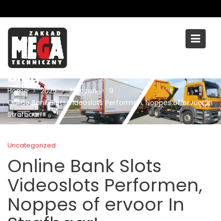
Skip
to
content
Blog
Home
2025
Styczeń
9
Online Bank Slots Videoslots Performen, Noppes of ervoor In
Strafbaar!
Uncategorized
Online Bank Slots
Videoslots Performen,
Noppes of ervoor In