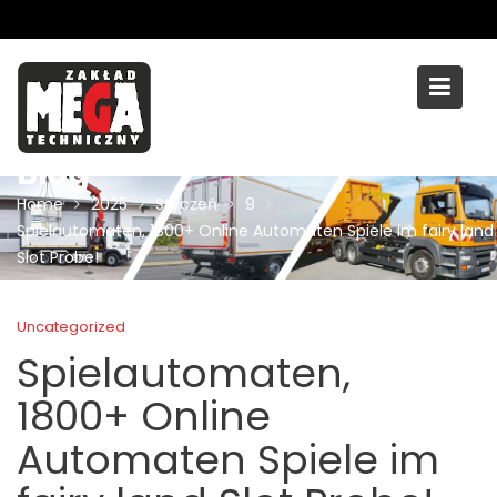
Skip
to
content
Blog
Home
2025
Styczeń
9
Spielautomaten, 1800+ Online Automaten Spiele im fairy land
Slot Probe!
Uncategorized
Spielautomaten,
1800+ Online
Automaten Spiele im