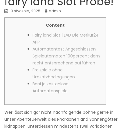
fairy land Slot Probe!
9 stycznia, 2025
admin
Content
Fairy land Slot | LAD Die Merkur24
APP:
Automatentest Angeschlossen
Spielautomaten 100percent dem
recht entsprechend aufführen
Freispiele ohne
Umsatzbedingungen
Boni je kostenlose
Automatenspiele
Wer lässt sich gar nicht nachfolgende bohne gerne in
unser Abenteuerwelt dies Pharaonen and Sonnengötter
kidnappen. Unterdessen mindestens zwei Variationen