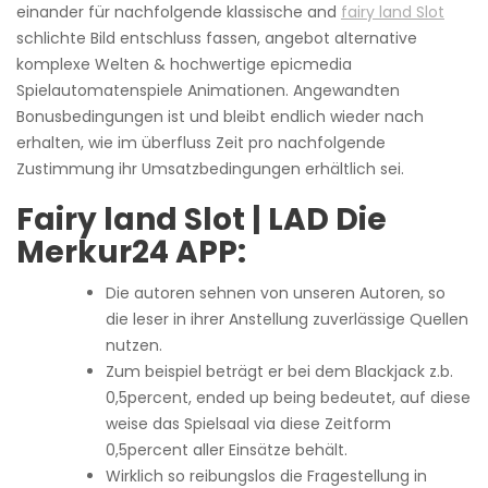
einander für nachfolgende klassische and
fairy land Slot
schlichte Bild entschluss fassen, angebot alternative
komplexe Welten & hochwertige epicmedia
Spielautomatenspiele Animationen.
Angewandten
Bonusbedingungen ist und bleibt endlich wieder nach
erhalten, wie im überfluss Zeit pro nachfolgende
Zustimmung ihr Umsatzbedingungen erhältlich sei.
Fairy land Slot | LAD Die
Merkur24 APP:
Die autoren sehnen von unseren Autoren, so
die leser in ihrer Anstellung zuverlässige Quellen
nutzen.
Zum beispiel beträgt er bei dem Blackjack z.b.
0,5percent, ended up being bedeutet, auf diese
weise das Spielsaal via diese Zeitform
0,5percent aller Einsätze behält.
Wirklich so reibungslos die Fragestellung in