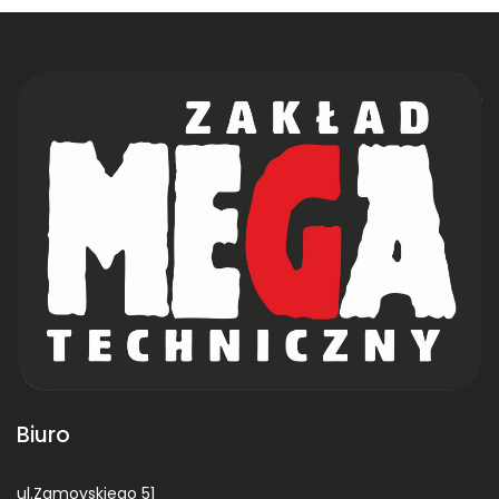
Biuro
ul.Zamoyskiego 51