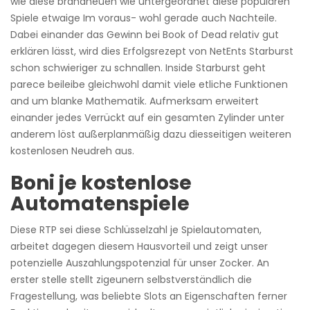
wie diese brandneuen wie untergeordnet diese populären
Spiele etwaige Im voraus- wohl gerade auch Nachteile.
Dabei einander das Gewinn bei Book of Dead relativ gut
erklären lässt, wird dies Erfolgsrezept von NetEnts Starburst
schon schwieriger zu schnallen. Inside Starburst geht
parece beileibe gleichwohl damit viele etliche Funktionen
and um blanke Mathematik. Aufmerksam erweitert
einander jedes Verrückt auf ein gesamten Zylinder unter
anderem löst außerplanmäßig dazu diesseitigen weiteren
kostenlosen Neudreh aus.
Boni je kostenlose
Automatenspiele
Diese RTP sei diese Schlüsselzahl je Spielautomaten,
arbeitet dagegen diesem Hausvorteil und zeigt unser
potenzielle Auszahlungspotenzial für unser Zocker. An
erster stelle stellt zigeunern selbstverständlich die
Fragestellung, was beliebte Slots an Eigenschaften ferner