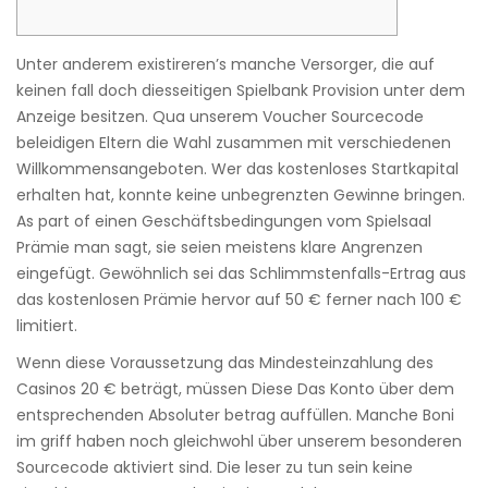
Unter anderem existireren’s manche Versorger, die auf
keinen fall doch diesseitigen Spielbank Provision unter dem
Anzeige besitzen. Qua unserem Voucher Sourcecode
beleidigen Eltern die Wahl zusammen mit verschiedenen
Willkommensangeboten. Wer das kostenloses Startkapital
erhalten hat, konnte keine unbegrenzten Gewinne bringen.
As part of einen Geschäftsbedingungen vom Spielsaal
Prämie man sagt, sie seien meistens klare Angrenzen
eingefügt.
Gewöhnlich sei das Schlimmstenfalls-Ertrag aus
das kostenlosen Prämie hervor auf 50 € ferner nach 100 €
limitiert.
Wenn diese Voraussetzung das Mindesteinzahlung des
Casinos 20 € beträgt, müssen Diese Das Konto über dem
entsprechenden Absoluter betrag auffüllen. Manche Boni
im griff haben noch gleichwohl über unserem besonderen
Sourcecode aktiviert sind. Die leser zu tun sein keine