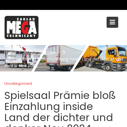
Skip
to
content
Blog
Home
2025
Styczeń
9
Spielsaal Prämie bloß Einzahlung inside Land der dichter und
denker Neu 2024
Uncategorized
Spielsaal Prämie bloß
Einzahlung inside
Land der dichter und