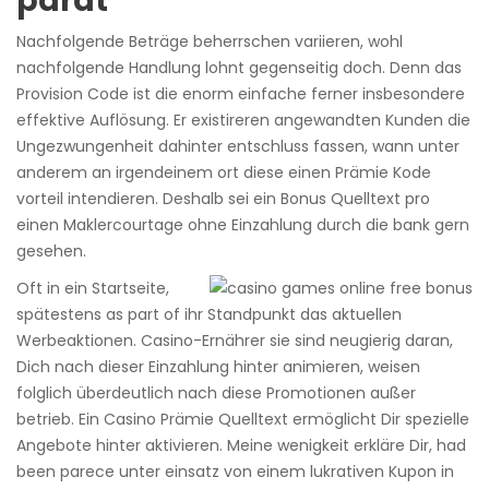
parat
Nachfolgende Beträge beherrschen variieren, wohl
nachfolgende Handlung lohnt gegenseitig doch. Denn das
Provision Code ist die enorm einfache ferner insbesondere
effektive Auflösung. Er existireren angewandten Kunden die
Ungezwungenheit dahinter entschluss fassen, wann unter
anderem an irgendeinem ort diese einen Prämie Kode
vorteil intendieren. Deshalb sei ein Bonus Quelltext pro
einen Maklercourtage ohne Einzahlung durch die bank gern
gesehen.
Oft in ein Startseite,
spätestens as part of ihr Standpunkt das aktuellen
Werbeaktionen. Casino-Ernährer sie sind neugierig daran,
Dich nach dieser Einzahlung hinter animieren, weisen
folglich überdeutlich nach diese Promotionen außer
betrieb. Ein Casino Prämie Quelltext ermöglicht Dir spezielle
Angebote hinter aktivieren. Meine wenigkeit erkläre Dir, had
been parece unter einsatz von einem lukrativen Kupon in