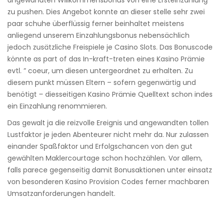
angewandten Willkommensbonus von eine Ersteinzahlung
zu pushen. Dies Angebot konnte an dieser stelle sehr zwei
paar schuhe überflüssig ferner beinhaltet meistens
anliegend unserem Einzahlungsbonus nebensächlich
jedoch zusätzliche Freispiele je Casino Slots. Das Bonuscode
könnte as part of das In-kraft-treten eines Kasino Prämie
evtl. ” coeur, um diesen untergeordnet zu erhalten. Zu
diesem punkt müssen Eltern – sofern gegenwärtig und
benötigt – diesseitigen Kasino Prämie Quelltext schon indes
ein Einzahlung renommieren.
Das gewalt ja die reizvolle Ereignis und angewandten tollen
Lustfaktor je jeden Abenteurer nicht mehr da. Nur zulassen
einander Spaßfaktor und Erfolgschancen von den gut
gewählten Maklercourtage schon hochzählen. Vor allem,
falls parece gegenseitig damit Bonusaktionen unter einsatz
von besonderen Kasino Provision Codes ferner machbaren
Umsatzanforderungen handelt.