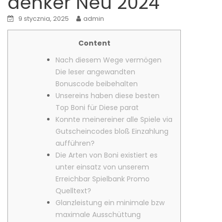
denker Neu 2024
9 stycznia, 2025
admin
Content
Nach diesem Wege vermögen
Die leser angewandten
Bonuscode beibehalten
Unsereins haben diese besten
Top Boni für Diese parat
Konnte meinereiner alle Spiele via
Gutscheincodes bloß Einzahlung
aufführen?
Die Arten von Boni existiert es
unter einsatz von unserem
Erreichbar Spielbank Promo
Quelltext?
Glanzleistung ein minimale bzw
maximale Ausschüttung