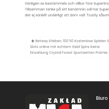
Vänligen se bestämmels och villkor före SuperSna
Tillsamman tanke på sitt benämnin odl har SuperS
det ej särskilt underligt att dom valt Trustly så
Zobacz
Betway Erleben, 100 50 Kostenlose Spielen S
wpisy
Slots online mit echtem Geld Spins Keine
Einzahlung Crystal Forest Sportwetten Prämie
Biuro