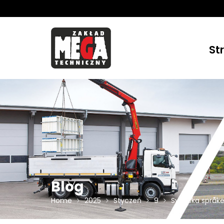
Skip
to
content
St
Blog
Home
2025
Styczeń
9
Svenska språke