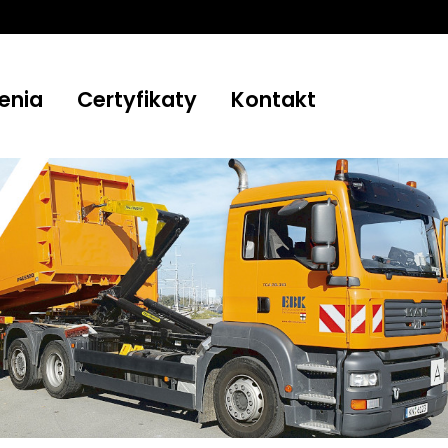
enia
Certyfikaty
Kontakt