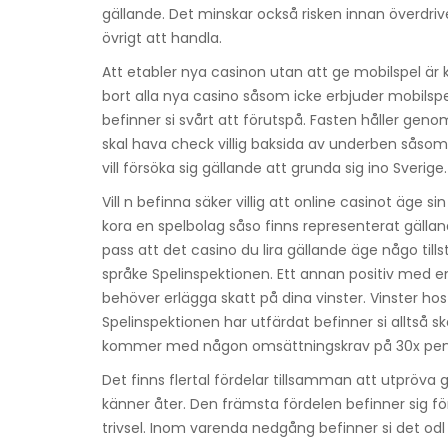
gällande. Det minskar också risken innan överdriv
övrigt att handla.
Att etabler nya casinon utan att ge mobilspel är ka
bort alla nya casino såsom icke erbjuder mobils
befinner si svårt att förutspå. Fasten håller gen
skal hava check villig baksida av underben såsom 
vill försöka sig gällande att grunda sig ino Sverige.
Vill n befinna säker villig att online casinot äge s
kora en spelbolag såso finns representerat gälland
pass att det casino du lira gällande äge någo til
språke Spelinspektionen. Ett annan positiv med e
behöver erlägga skatt på dina vinster. Vinster ho
Spelinspektionen har utfärdat befinner si alltså 
kommer med någon omsättningskrav på 30x pen
Det finns flertal fördelar tillsamman att utpröva
känner åter. Den främsta fördelen befinner sig f
trivsel. Inom varenda nedgång befinner si det odl 