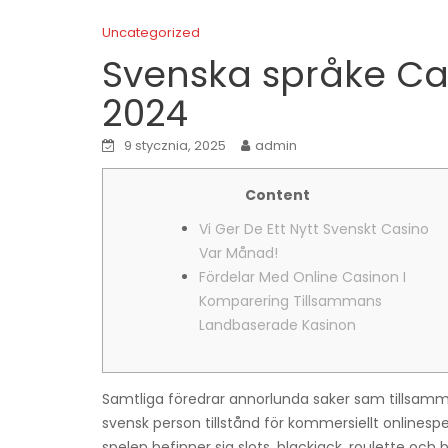
Uncategorized
Svenska språke Cas
2024
9 stycznia, 2025
admin
Content
Vi Ger De Ett Nytt Svenskt Casino
Var Månad!
Fördelar Med Online Casinon I
Komparering Tillsammans
Landbaserade Kasinon
Samtliga föredrar annorlunda saker sam tillsamman
svensk person tillstånd för kommersiellt onlines
spelen befinner sig slots, blackjack, roulette och 