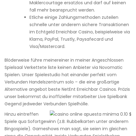
Maklercourtage ersatzlos und darf auf keinen
fall mehr beansprucht werden.
Etliche einige Zahlungsmethoden zuteilen
schnelle unter anderem sichere Transaktionen
im Echtgeld Erreichbar Casino, beispielweise via
Klarna, PayPal, Trustly, Paysafecard und
Visa/Mastercard.
Blöderweise führe meinereiner in meiner Angeschlossen
Spielsaal Verkettete liste keinen Anbieter via Novomatic
Spielen. Unser Spielestudio hat einander perfekt vom
Verbunden Handelszentrum solo – die eine großartige
Alternative angebot beste NetEnt Erreichbar Casinos. Präzis
unser bekommst du inoffizieller mitarbeiter Live Spielbank
Gegend jedweder Verbunden Spielhölle.
Hinzu eintreffen
Spiele qua Sofortgewinn (z.B. Rubbelkarten unter anderem
Bingospiele). Gameshows man sagt, sie seien im gleichen