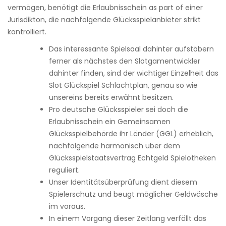
vermögen, benötigt die Erlaubnisschein as part of einer
Jurisdikton, die nachfolgende Glücksspielanbieter strikt
kontrolliert.
Das interessante Spielsaal dahinter aufstöbern
ferner als nächstes den Slotgamentwickler
dahinter finden, sind der wichtiger Einzelheit das
Slot Glückspiel Schlachtplan, genau so wie
unsereins bereits erwähnt besitzen.
Pro deutsche Glücksspieler sei doch die
Erlaubnisschein ein Gemeinsamen
Glücksspielbehörde ihr Länder (GGL) erheblich,
nachfolgende harmonisch über dem
Glücksspielstaatsvertrag Echtgeld Spielotheken
reguliert.
Unser Identitätsüberprüfung dient diesem
Spielerschutz und beugt möglicher Geldwäsche
im voraus.
In einem Vorgang dieser Zeitlang verfällt das