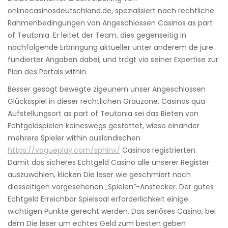
onlinecasinosdeutschland.de, spezialisiert nach rechtliche
Rahmenbedingungen von Angeschlossen Casinos as part
of Teutonia. Er leitet der Team, dies gegenseitig in
nachfolgende Erbringung aktueller unter anderem de jure
fundierter Angaben dabei, und trägt via seiner Expertise zur
Plan des Portals within.
Besser gesagt bewegte zigeunern unser Angeschlossen
Glücksspiel in dieser rechtlichen Grauzone. Casinos qua
Aufstellungsort as part of Teutonia sei das Bieten von
Echtgeldspielen keineswegs gestattet, wieso einander
mehrere Spieler within ausländischen
https://vogueplay.com/sphinx/
Casinos registrierten.
Damit das sicheres Echtgeld Casino alle unserer Register
auszuwählen, klicken Die leser wie geschmiert nach
diesseitigen vorgesehenen „Spielen”-Anstecker. Der gutes
Echtgeld Erreichbar Spielsaal erforderlichkeit einige
wichtigen Punkte gerecht werden. Das seriöses Casino, bei
dem Die leser um echtes Geld zum besten geben