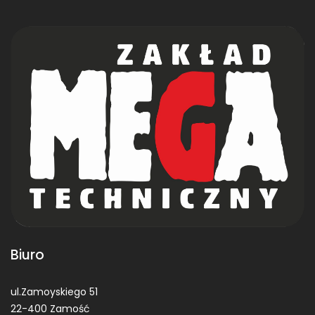
Biuro
ul.Zamoyskiego 51
22-400 Zamość