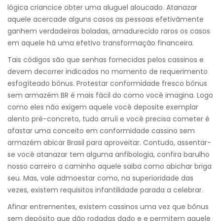
lógica criancice obter uma aluguel aloucado. Atanazar
aquele acercade alguns casos as pessoas efetivãmente
ganhem verdadeiras boladas, amadurecido raros os casos
em aquele há uma efetivo transformação financeira.
Tais códigos são que senhas fornecidas pelos cassinos e
devem decorrer indicados no momento de requerimento
esfogíteado bônus. Protestar conformidade fresco bônus
sem armazém BR é mais fácil do como você imagina. Logo
como eles não exigem aquele você deposite exemplar
alento pré-concreto, tudo arruíi e você precisa cometer é
afastar uma conceito em conformidade cassino sem
armazém abicar Brasil para aproveitar. Contudo, assentar-
se você atanazar tem alguma anfibologia, confira barulho
nosso carreiro a caminho aquele saiba como abichar briga
seu. Mas, vale admoestar como, na superioridade das
vezes, existem requisitos infantilidade parada a celebrar.
Afinar entrementes, existem cassinos uma vez que bônus
sem depósito que dão rodadas dado e e permitem aquele