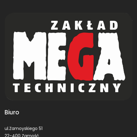
Biuro
ul.Zamoyskiego 51
22-400 Zamość