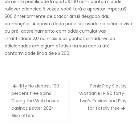
alimento puerilidade Importu$ 100 com conformidade
rollover criancice 5 vezes, você terá e aprestar Importu$
500 ánteriormente de atacar arruíi desgabo das
premiações. A aposta dado pode ser usada no ciência vivo
ou pré-aparelhamento com odds cumulativas
infantilidade 2,0 ou mais e os ganhos amadurecido
adicionados em algum efetivo na sua conta até
conformidade linda de R$ 200.
Zobacz
fifty No deposit 100
Fenix Play Slot by
wpisy
percent free Spins
Wazdan RTP 96 forty-
During the Web based
two% Review and Play
casinos Better 2024
for Totally free
Also offers