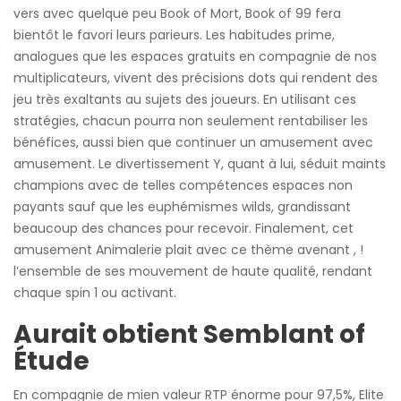
vers avec quelque peu Book of Mort, Book of 99 fera
bientôt le favori leurs parieurs. Les habitudes prime,
analogues que les espaces gratuits en compagnie de nos
multiplicateurs, vivent des précisions dots qui rendent des
jeu très exaltants au sujets des joueurs. En utilisant ces
stratégies, chacun pourra non seulement rentabiliser les
bénéfices, aussi bien que continuer un amusement avec
amusement. Le divertissement Y, quant à lui, séduit maints
champions avec de telles compétences espaces non
payants sauf que les euphémismes wilds, grandissant
beaucoup des chances pour recevoir. Finalement, cet
amusement Animalerie plait avec ce thème avenant , !
l’ensemble de ses mouvement de haute qualité, rendant
chaque spin 1 ou activant.
Aurait obtient Semblant of
Étude
En compagnie de mien valeur RTP énorme pour 97,5%, Elite