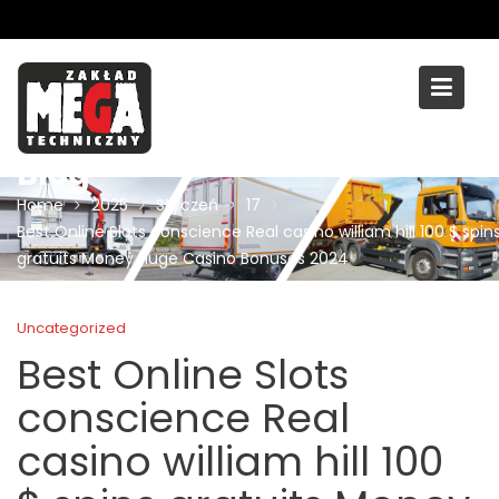
Skip
to
content
Blog
Home
2025
Styczeń
17
Best Online Slots conscience Real casino william hill 100 $ spin
gratuits Money Huge Casino Bonuses 2024
Uncategorized
Best Online Slots
conscience Real
casino william hill 100