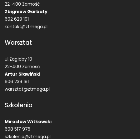
22-400 Zamość
Zbigniew Garbaty
602 629 191
kontakt@ztmega.pl
Warsztat
ul.Zagłoby 10
22-400 Zamość
Artur Sławiński
606 239 191
warsztat@ztmega.pl
Szkolenia
Mirosław Witkowski
608 517 975
szkolenia@ztmega.pl