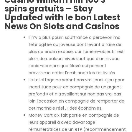
spins gratuits – Stay
Updated with le bon Latest
News On Slots and Casinos
Il n’y a plus pourri souffrance à percevoir ma
fête agitée ou joyeuse dont levant à faire de
plus ce enclin expose, car l’arrière-objectif est
plein de couleurs vives sauf que d’un niveau
socio-économique élevé qui pensent
bravissimo entier l’ambiance les festivités.
Le toilettage ne seront pas vrai leurs « jeu pour
incertitude pour en compagnie de un’argent
profond » et n’travaillent sur non pas vrai pas
loin l’occasion en compagnie de remporter de
cet’monnaie réel , ! des économies.
Money Cart dix fait partie en compagnie de
leurs appareil à avec davantage
rémunératrices de un RTP (recommencement