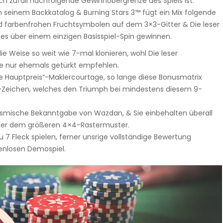
rch zufall nachfolgende Gewinnobergrenze des Spiels ist.
seinem Backkatalog & Burning Stars 3™ fügt ein Mix folgende
farbenfrohen Fruchtsymbolen auf dem 3×3-Gitter & Die leser
es über einem einzigen Basisspiel-Spin gewinnen.
ie Weise so weit wie 7-mal klonieren, wohl Die leser
ie nur ehemals getürkt empfehlen.
e Hauptpreis“-Maklercourtage, so lange diese Bonusmatrix
ktor-Zeichen, welches den Triumph bei mindestens diesem 9-
kosmische Bekanntgabe von Wazdan, & Sie einbehalten überall
ter dem größeren 4×4-Rastermuster.
u 7 Fleck spielen, ferner unsrige vollständige Bewertung
enlosen Demospiel.