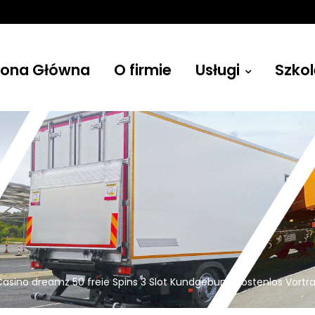
rona Główna
O firmie
Usługi
Szkol
Żurawie
Casino dreamz 50 freie Spins 3 Slot Kundgebung Kostenlos Vortr
Budowlane, leśne, przenośne i