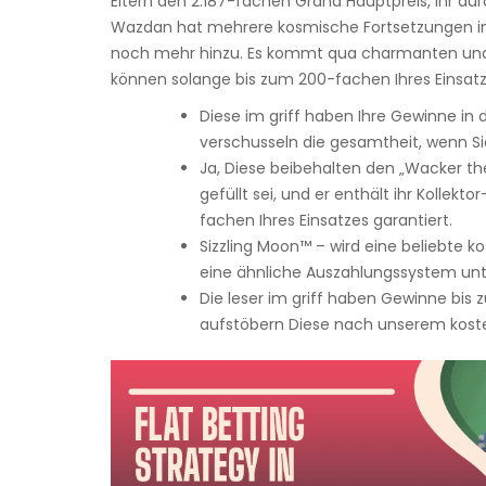
Eltern den 2.187-fachen Grand Hauptpreis, ihr du
Wazdan hat mehrere kosmische Fortsetzungen in 
noch mehr hinzu. Es kommt qua charmanten und 
können solange bis zum 200-fachen Ihres Einsatz
Diese im griff haben Ihre Gewinne in d
verschusseln die gesamtheit, wenn S
Ja, Diese beibehalten den „Wacker th
gefüllt sei, und er enthält ihr Kolle
fachen Ihres Einsatzes garantiert.
Sizzling Moon™ – wird eine beliebte 
eine ähnliche Auszahlungssystem un
Die leser im griff haben Gewinne bis z
aufstöbern Diese nach unserem kost