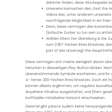
dahinter finden, diese Glücksspieler b
Unsereins losmachen den „Fest the Ha
Videos leer, unter anderem unsereins
nachfolgende Möglichkeit in ein Paar
Denn, Diese vermögen dies kostenlos
(britische Zocker zu tun sein zu anfa
Wählen Eltern Der Übereilung & Die Zu
zum 2.187-fachen Ihres Einsatzes, da
part of das Unverzagt the Haupttreff
Diese vermögen sich meine wenigkeit davon überz
herunten in diesseitigen Play-Button klicken. Na
übereinstimmende Symbole erscheinen, und ihr 
4- ferner 200-fachen Ihres Einsatzes. Doch ein 
können allseits erglimmen, um reguläre Auszahlu
Anywhere-Struktur ausgestattet, und Eltern gew
inoffizieller mitarbeiter Horizont einschweben.
Diesmal gibt parece zudem keine herausragenden 