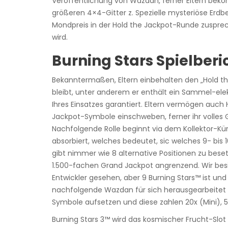
Veröffentlichung von Wazdan, ferner Eltern bek
größeren 4×4-Gitter z. Spezielle mysteriöse Erdb
Mondpreis in der Hold the Jackpot-Runde zuspre
wird.
Burning Stars Spielberi
Bekanntermaßen, Eltern einbehalten den „Hold the
bleibt, unter anderem er enthält ein Sammel-ele
Ihres Einsatzes garantiert. Eltern vermögen au
Jackpot-Symbole einschweben, ferner ihr volles 
Nachfolgende Rolle beginnt via dem Kollektor-K
absorbiert, welches bedeutet, sic welches 9- bis 1
gibt nimmer wie 8 alternative Positionen zu be
1.500-fachen Grand Jackpot angrenzend. Wir be
Entwickler gesehen, aber 9 Burning Stars™ ist und
nachfolgende Wazdan für sich herausgearbeitet ha
Symbole aufsetzen und diese zahlen 20x (Mini), 50
Burning Stars 3™ wird das kosmischer Frucht-Sl