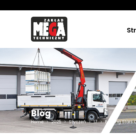
Skip
to
content
St
Blog
Home
2025
Styczeń
17
Burning Stars 