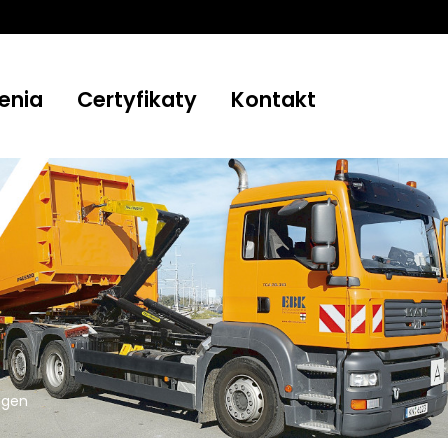
enia
Certyfikaty
Kontakt
agen