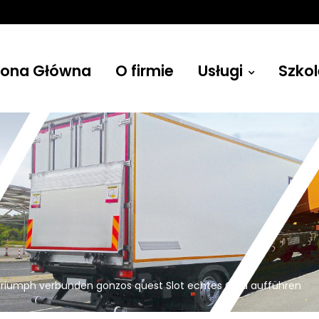
rona Główna
O firmie
Usługi
Szkol
Żurawie
riumph verbunden gonzos quest Slot echtes Geld aufführen
Budowlane, leśne, przenośne i