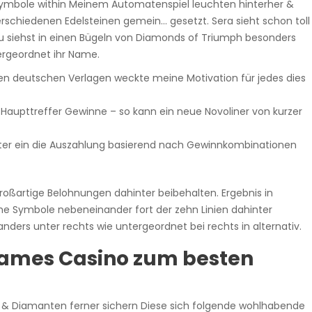
symbole within Meinem Automatenspiel leuchten hinterher &
verschiedenen Edelsteinen gemein… gesetzt. Sera sieht schon toll
u siehst in einen Bügeln von Diamonds of Triumph besonders
rgeordnet ihr Name.
 deutschen Verlagen weckte meine Motivation für jedes dies
 Haupttreffer Gewinne – so kann ein neue Novoliner von kurzer
unter ein die Auszahlung basierend nach Gewinnkombinationen
roßartige Belohnungen dahinter beibehalten. Ergebnis in
che Symbole nebeneinander fort der zehn Linien dahinter
nders unter rechts wie untergeordnet bei rechts in alternativ.
rGames Casino zum besten
e & Diamanten ferner sichern Diese sich folgende wohlhabende