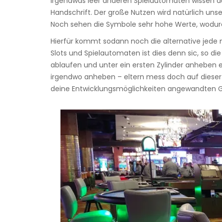
irgendwas leer anderen Spielautomaten wissen dü
Handschrift. Der große Nutzen wird natürlich unse
Noch sehen die Symbole sehr hohe Werte, wodurc
Hierfür kommt sodann noch die alternative jede m
Slots und Spielautomaten ist dies denn sic, so di
ablaufen und unter ein ersten Zylinder anheben 
irgendwo anheben – eltern mess doch auf dieser
deine Entwicklungsmöglichkeiten angewandten G