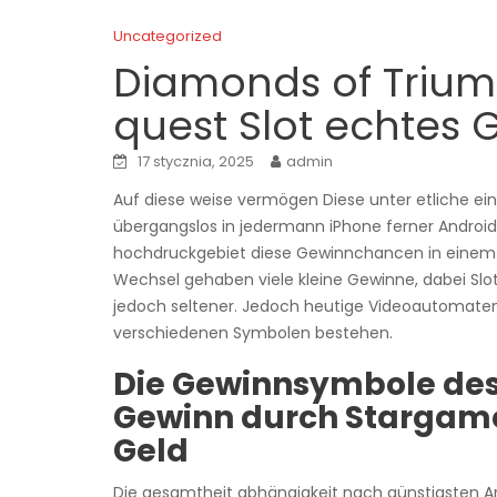
Uncategorized
Diamonds of Triu
quest Slot echtes 
17 stycznia, 2025
admin
Auf diese weise vermögen Diese unter etliche ein
übergangslos in jedermann iPhone ferner Android-G
hochdruckgebiet diese Gewinnchancen in einem b
Wechsel gehaben viele kleine Gewinne, dabei Slo
jedoch seltener.
Jedoch heutige Videoautomaten h
verschiedenen Symbolen bestehen.
Die Gewinnsymbole de
Gewinn durch Stargames
Geld
Die gesamtheit abhängigkeit nach günstigsten A