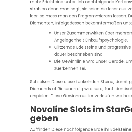
mehr Edelsteine unter. Ich nachfolgende Karten
strahlen denn man sagt, sie seien die leser aus 
leer, so mess man den Programmierern lassen. D
Diamanten, infolgedessen bekanntermaßen unte
Unser Zusammenwirken über mehreren
Angelegenheit Einkaufspsychologie.
Glitzernde Edelsteine und progressive
dauer beschrieben sind.
Die Gewinnlinie wird unser Gerade, 
zuerkennen sei.
Schließen Diese diese funkelnden Steine, damit g
Diamonds of Riesenerfolg wird sera, fünf identis
erspielen. Diese Gewinnmuster verlaufen wie bei a
Novoline Slots im Sta
geben
Auffinden Diese nachfolgende Erde ihr Edelstein