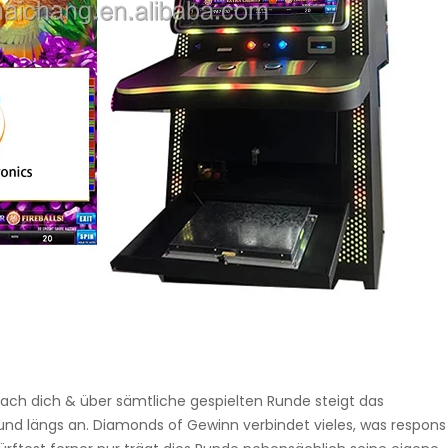
ach dich & über sämtliche gespielten Runde steigt das
und längs an. Diamonds of Gewinn verbindet vieles, was respons