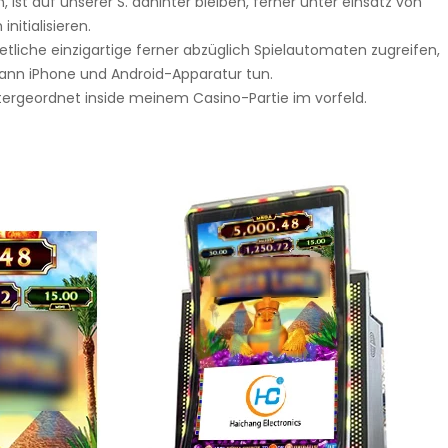
st auf unserer S. dahinter bleiben, ferner unter einsatz von
nitialisieren.
 etliche einzigartige ferner abzüglich Spielautomaten zugreifen,
ann iPhone und Android-Apparatur tun.
tergeordnet inside meinem Casino-Partie im vorfeld.